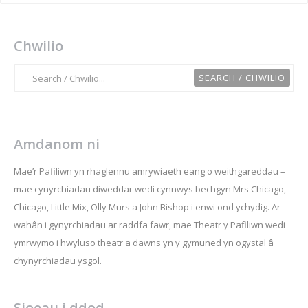
Chwilio
Amdanom ni
Mae’r Pafiliwn yn rhaglennu amrywiaeth eang o weithgareddau –
mae cynyrchiadau diweddar wedi cynnwys bechgyn Mrs Chicago,
Chicago, Little Mix, Olly Murs a John Bishop i enwi ond ychydig. Ar
wahân i gynyrchiadau ar raddfa fawr, mae Theatr y Pafiliwn wedi
ymrwymo i hwyluso theatr a dawns yn y gymuned yn ogystal â
chynyrchiadau ysgol.
Sioeau i ddod