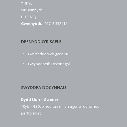
Y Rhyl,
Sir Ddinbych.
LL18 3AQ.
Gweinyddu:
01745 332414
DEFNYDDIO’R SAFLE
Gwirfoddolwch gyda Ni
Gwybodaeth Dechnegol
SWYDDFA DOCYNNAU
Dydd Llun – Gwener
10yb – 4.30yp neu tan i’r llen agor ar ddiwrnod
perfformiad