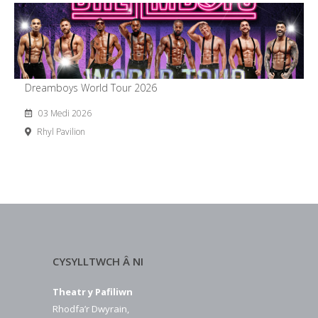
Dreamboys World Tour 2026
03 Medi 2026
Rhyl Pavilion
CYSYLLTWCH Â NI
Theatr y Pafiliwn
Rhodfa’r Dwyrain,