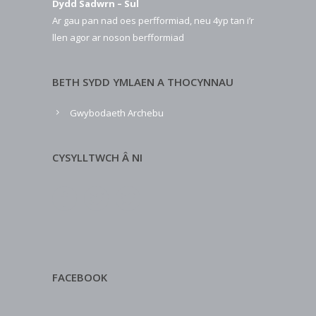
Dydd Sadwrn – Sul
Ar gau pan nad oes perfformiad, neu 4yp tan i’r
llen agor ar noson berfformiad
BETH SYDD YMLAEN A THOCYNNAU
Gwybodaeth Archebu
CYSYLLTWCH Â NI
FACEBOOK