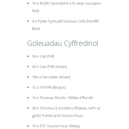
10 x BGRh Symudol 6 x15 amp (socapex
fed)
6 x Pylwr Symudol Lluniau CefnZero88
Beta
Goleuadau Cyffredinol
34 x Can PAR
20 x Can PAR (Arian)
10x xCan Llawr (Arian)
12 x 16 PAR (Birdys)
10 x Thomas Floods 1000w 4 ffordd
30 x Chroma Q scrollers (Platiau cefn ar
gyfer Par64 and Source Four)
10 x ETC Source Four 36deg