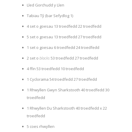
Lled Gorchudd y Llen
Tabiau Tŷ (bar Sefydlog 1)
4 set o goesau 13 troedfedd 22 troedfedd
5 set o goesau 13 troedfedd 27 troedfedd
1 set o goesau 6 troedfedd 24 troedfedd
2 set o
blacks
53 troedfedd 27 troedfedd
4 ffin 53 troedfedd 10 troedfedd
1 Cyclorama 54 troedfedd 27 troedfedd
1 Rhwyllen Gwyn Sharkstooth 40 troedfedd 30
troedfedd
1 Rhwyllen Du Sharkstooth 40 troedfedd x 22
troedfedd
5 coes rhwyllen