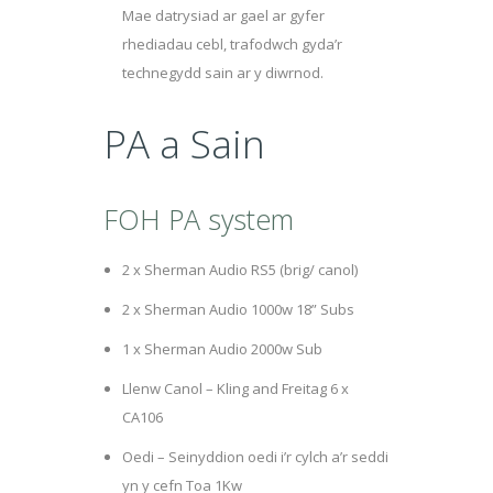
Mae datrysiad ar gael ar gyfer
rhediadau cebl, trafodwch gyda’r
technegydd sain ar y diwrnod.
PA a Sain
FOH PA system
2 x Sherman Audio RS5 (brig/ canol)
2 x Sherman Audio 1000w 18” Subs
1 x Sherman Audio 2000w Sub
Llenw Canol – Kling and Freitag 6 x
CA106
Oedi – Seinyddion oedi i’r cylch a’r seddi
yn y cefn Toa 1Kw