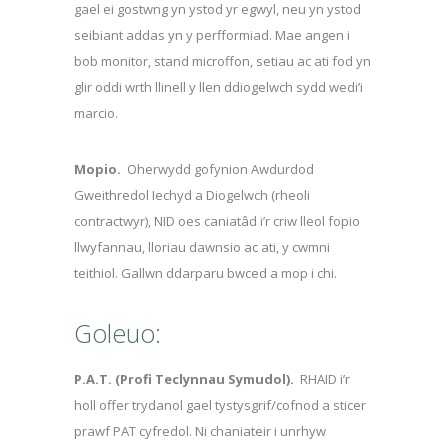
gael ei gostwng yn ystod yr egwyl, neu yn ystod
seibiant addas yn y perfformiad. Mae angen i
bob monitor, stand microffon, setiau ac ati fod yn
glir oddi wrth llinell y llen ddiogelwch sydd wedi’i
marcio.
Mopio.
Oherwydd gofynion Awdurdod
Gweithredol Iechyd a Diogelwch (rheoli
contractwyr), NID oes caniatâd i’r criw lleol fopio
llwyfannau, lloriau dawnsio ac ati, y cwmni
teithiol. Gallwn ddarparu bwced a mop i chi.
Goleuo:
P.A.T.
(Profi Teclynnau Symudol).
RHAID i’r
holl offer trydanol gael tystysgrif/cofnod a sticer
prawf PAT cyfredol. Ni chaniateir i unrhyw