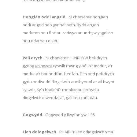
Hongian oddi ar grid.
NI chaniateir hongian
oddi ar grid heb gynhaliaeth. Bydd angen
moduron neu flociau cadwyn ar unrhyw ysgolion
neu ddarnau o set.
Peli drych.
Ni chaniateir i UNRHYW beli drych
gydag
un pwynt
cyswllt rhwng y bêl a’r modur, a’r
modur a’r bar hedfan, hedfan. Dim ond peli drych
gyda nodwedd diogelwch annibynnol ar ail bwynt
cyswllt, sy’n bodloni’r rheoliadau iechyd a
diogelwch diweddaraf, gaiff eu caniatáu.
Gogwydd.
Gogwydd y llwyfan yw 1:35.
Llen ddiogelwch.
RHAID i’r llen ddiogelwch yma