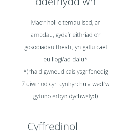
ddefnyddiwn
Mae’r holl eitemau isod, ar
amodau, gyda’r eithriad o’r
gosodiadau theatr, yn gallu cael
eu llogi/ad-dalu*
*(rhaid gwneud cais ysgrifenedig
7 diwrnod cyn cynhyrchu a wedi’w
gytuno erbyn dychwelyd)
Cyffredinol