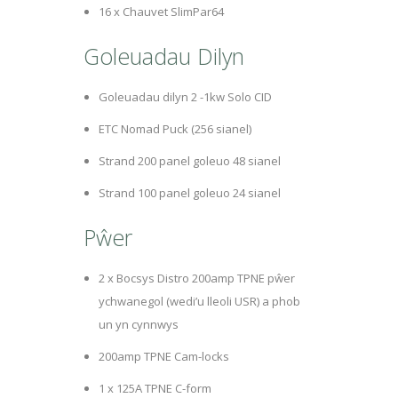
16 x Chauvet SlimPar64
Goleuadau Dilyn
Goleuadau dilyn 2 -1kw Solo CID
ETC Nomad Puck (256 sianel)
Strand 200 panel goleuo 48 sianel
Strand 100 panel goleuo 24 sianel
Pŵer
2 x Bocsys Distro 200amp TPNE pŵer
ychwanegol (wedi’u lleoli USR) a phob
un yn cynnwys
200amp TPNE Cam-locks
1 x 125A TPNE C-form