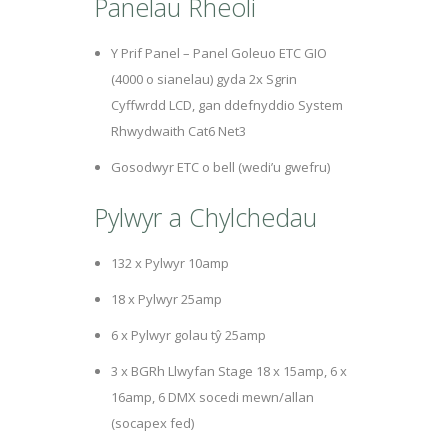
Panelau Rheoli
Y Prif Panel – Panel Goleuo ETC GIO
(4000 o sianelau) gyda 2x Sgrin
Cyffwrdd LCD, gan ddefnyddio System
Rhwydwaith Cat6 Net3
Gosodwyr ETC o bell (wedi’u gwefru)
Pylwyr a Chylchedau
132 x Pylwyr 10amp
18 x Pylwyr 25amp
6 x Pylwyr golau tŷ 25amp
3 x BGRh Llwyfan Stage 18 x 15amp, 6 x
16amp, 6 DMX socedi mewn/allan
(socapex fed)