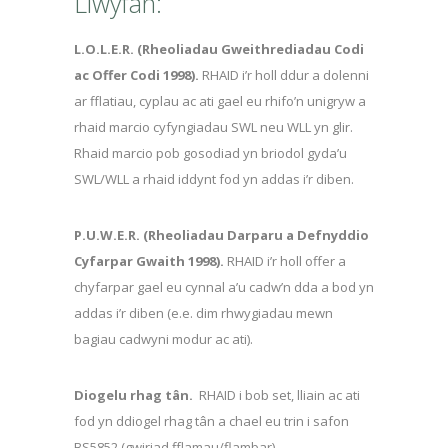
Llwyfan:
L.O.L.E.R.
(Rheoliadau Gweithrediadau Codi
ac Offer Codi 1998).
RHAID i’r holl ddur a dolenni
ar fflatiau, cyplau ac ati gael eu rhifo’n unigryw a
rhaid marcio cyfyngiadau SWL neu WLL yn glir.
Rhaid marcio pob gosodiad yn briodol gyda’u
SWL/WLL a rhaid iddynt fod yn addas i’r diben.
P.U.W.E.R.
(Rheoliadau Darparu a Defnyddio
Cyfarpar Gwaith 1998).
RHAID i’r holl offer a
chyfarpar gael eu cynnal a’u cadw’n dda a bod yn
addas i’r diben (e.e. dim rhwygiadau mewn
bagiau cadwyni modur ac ati).
Diogelu rhag tân.
RHAID i bob set, lliain ac ati
fod yn ddiogel rhag tân a chael eu trin i safon
BS5852 (gwiriad fflamau/flambar).