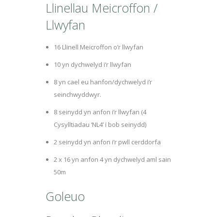
Llinellau Meicroffon /
Llwyfan
16 Llinell Meicroffon o’r llwyfan
10 yn dychwelyd i’r llwyfan
8 yn cael eu hanfon/dychwelyd i’r
seinchwyddwyr.
8 seinydd yn anfon i’r llwyfan (4
Cysylltiadau ‘NL4’ i bob seinydd)
2 seinydd yn anfon i’r pwll cerddorfa
2 x 16 yn anfon 4 yn dychwelyd aml sain
50m
Goleuo