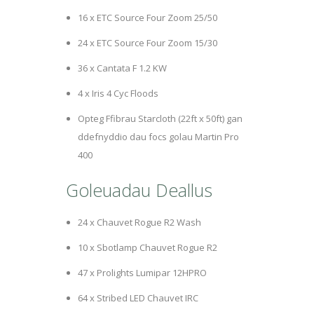
16 x ETC Source Four Zoom 25/50
24 x ETC Source Four Zoom 15/30
36 x Cantata F 1.2 KW
4 x Iris 4 Cyc Floods
Opteg Ffibrau Starcloth (22ft x 50ft) gan
ddefnyddio dau focs golau Martin Pro
400
Goleuadau Deallus
24 x Chauvet Rogue R2 Wash
10 x Sbotlamp Chauvet Rogue R2
47 x Prolights Lumipar 12HPRO
64 x Stribed LED Chauvet IRC