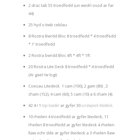
2 drac tab 55 troedfedd (un wedi’i osod ar far
44)
25 hyd o tiwb ceblau
8 Rostra Bwrdd Bloc 8 troedfedd * 4 troedfedd
* 1′ troedfedd
2 Rostra bwrdd Bloc 4ft * 4ft * 1ft
20 Rostra Lite Deck 8 troedfedd * 4 troedfedd
(Ar gael i’w logi)
Coesau Litedeck 1 cam (100), 2 gam (80) ,3
cham (152), 4 cam (60), 5 cam (10) a 6 cham (4).
42 4 i 1
top loader
ar gyfer 30
screwjack litedeck
.
10 rheilen 4 troedfedd ar gyfer litedeck, 11
rheilen 8 troedfedd ar gyfer litedeck 4 rheilen
llaw ochr dde ar gyfer litedeck a 3 rheilen llaw