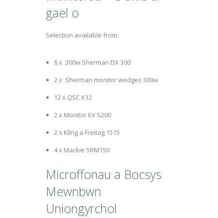
gael o
Selection available from:
6 x 300w Sherman DX 300
2 x Sherman monitor wedges 300w
12 x QSC K12
2 x Monitor EV S200
2 x Kling a Freitag 1515
4 x Mackie SRM150
Microffonau a Bocsys
Mewnbwn
Uniongyrchol