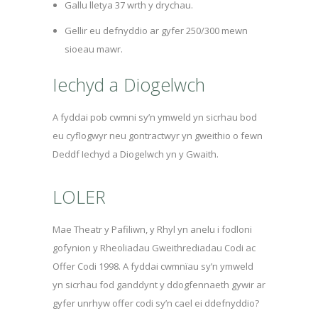
Gallu lletya 37 wrth y drychau.
Gellir eu defnyddio ar gyfer 250/300 mewn
sioeau mawr.
Iechyd a Diogelwch
A fyddai pob cwmni sy’n ymweld yn sicrhau bod
eu cyflogwyr neu gontractwyr yn gweithio o fewn
Deddf Iechyd a Diogelwch yn y Gwaith.
LOLER
Mae Theatr y Pafiliwn, y Rhyl yn anelu i fodloni
gofynion y Rheoliadau Gweithrediadau Codi ac
Offer Codi 1998. A fyddai cwmnïau sy’n ymweld
yn sicrhau fod ganddynt y ddogfennaeth gywir ar
gyfer unrhyw offer codi sy’n cael ei ddefnyddio?