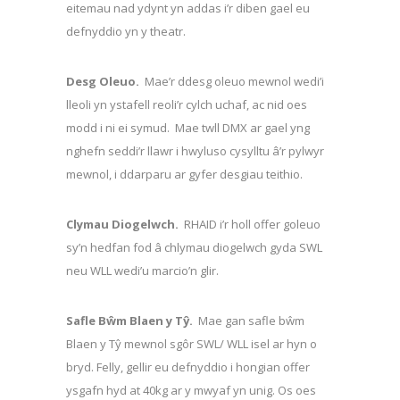
eitemau nad ydynt yn addas i’r diben gael eu
defnyddio yn y theatr.
Desg Oleuo.
Mae’r ddesg oleuo mewnol wedi’i
lleoli yn ystafell reoli’r cylch uchaf, ac nid oes
modd i ni ei symud. Mae twll DMX ar gael yng
nghefn seddi’r llawr i hwyluso cysylltu â’r pylwyr
mewnol, i ddarparu ar gyfer desgiau teithio.
Clymau Diogelwch.
RHAID i’r holl offer goleuo
sy’n hedfan fod â chlymau diogelwch gyda SWL
neu WLL wedi’u marcio’n glir.
Safle Bŵm Blaen y Tŷ.
Mae gan safle bŵm
Blaen y Tŷ mewnol sgôr SWL/ WLL isel ar hyn o
bryd. Felly, gellir eu defnyddio i hongian offer
ysgafn hyd at 40kg ar y mwyaf yn unig. Os oes