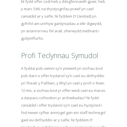
Ni fydd offer codi heb y ddogfennaeth gywir, heb
y marc SWL na thystysgrifau prawf yn cael
caniatâd ar y safle. Ni fyddem (Y Lleoliad) yn
gyfrifol am unrhyw ganlyniadau a ellir digwydd,
yn ariannol neu fel arall, oherwydd methiant i
gydymffurfio.
Profi Teclynnau Symudol
A fyddai pob cwmni sy’n ymweld yn sicrhau bod
pob darn o offer trydanol sy’n cael eu defnyddio
yn Theatr y Pafiliwn, y Rhyl yn cael y profi o fewn
12 mis, a sicrhau bod yr offer wedi cael eu marcio
a darparu cofnodion yr archwiliadau? Ni fydd
caniatâd i offer trydanol sy’n cael eu hystyried i
fod mewn cyflwr anniogel gan ein staff technegol
gael eu defnyddio ar y safle. Ni fyddem (Y