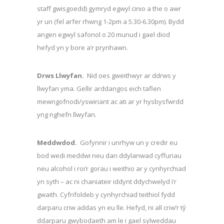
staff gwisgoedd) gymryd egwyl cinio a the o awr
yr un (fel arfer rhwng 1-2pm a 5.30-6.30pm). Bydd
angen egwyl safonol o 20 munud i gael diod
hefyd yn y bore a’r prynhawn.
Drws Llwyfan.
Nid oes gweithwyr ar ddrws y
llwyfan yma. Gellir arddangos eich taflen
mewngofnodi/yswiriant ac ati ar yr hysbysfwrdd
yng nghefn llwyfan.
Meddwdod.
Gofynnir i unrhyw un y credir eu
bod wedi meddwi neu dan ddylanwad cyffuriau
neu alcohol i roi’r gorau i weithio ar y cynhyrchiad
yn syth – ac ni chaniateir iddynt ddychwelyd i’r
gwaith. Cyfrifoldeb y cynhyrchiad teithiol fydd
darparu criw addas yn eu lle. Hefyd, ni all criw’r tŷ
ddarparu gwybodaeth am le i gael sylweddau