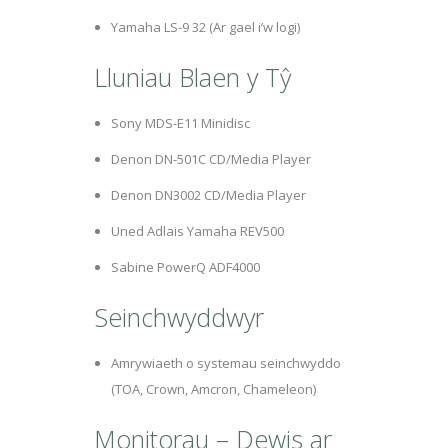
Yamaha LS-9 32 (Ar gael i’w logi)
Lluniau Blaen y Tŷ
Sony MDS-E11 Minidisc
Denon DN-501C CD/Media Player
Denon DN3002 CD/Media Player
Uned Adlais Yamaha REV500
Sabine PowerQ ADF4000
Seinchwyddwyr
Amrywiaeth o systemau seinchwyddo
(TOA, Crown, Amcron, Chameleon)
Monitorau – Dewis ar