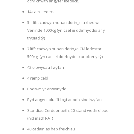
ochr chwith ar gyfer litedeck.
14 cam litedeck
5 – lifft cadwyn hunan ddringo a rheolwr
Verlinde 1000kg (yn cael ei ddefnyddio ar y
trysiad tŷ)
7 lifft cadwyn hunan ddringo CM lodestar
500kg (yn cael ei ddefnyddio ar offer y tŷ)
42 o bwysau llwyfan
4 ramp cebl
Podiwm yr Arweinydd
Byd angen talu ffi llogi ar bob sioe lwyfan
Standiau Cerddoriaeth, 20 stand wedi’i oleuo
(nid math RAT)
40 cadair las heb freichiau