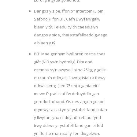
Eurolight gyda goleunod.
Dangos y sioe, ffonio’r intercom (3 pin
Safonol) Ffôn BT, Cefn Llwyfan/galw
blaen y tŷ. Teledu cylch caeedig yn
dangos y sioe, rhai ystafelloedd gwisgo
a blaen y tŷ
PIT: Mae gennym bwll pren rostra coes
giât (NID yw’n hydrolig). Dim ond
eitemau sy’n pwyso llai na 25kg, y gellir
eu cario’n ddiogel i lawr grisiau a thrwy
ddrws sengl (lled 75cm) a ganiateir i
mewn i’r pwll isaf i’w defnyddio gan
gerddorfa/band. Os oes angen gosod
drymwyr ac ati yn yr ystafell fand o dan
y llwyfan, yna ni ddylai’r ceblau fynd
trwy ddrws yr ystafell fand gan ei fod
yn ffurfio rhan isaf y llen diogelwch.