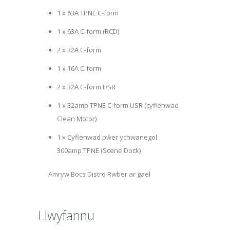
1 x 63A TPNE C-form
1 x 63A C-form (RCD)
2 x 32A C-form
1 x 16A C-form
2 x 32A C-form DSR
1 x 32amp TPNE C-form USR (cyflenwad
Clean Motor)
1 x Cyflenwad pŵer ychwanegol
300amp TPNE (Scene Dock)
Amryw Bocs Distro Rwber ar gael
Llwyfannu