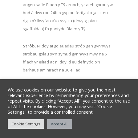
angen safle Blaen y Tŷ arnoch, yr ateb gorau yw
bod â dwy ran 24ft o gyplau fertigol a gellir eu
rigio o’r llwyfan a’u cysylltu (drwy glipiau
sgaffaldau) i’n pontydd Blaen y Tŷ.
Strôb.
Ni ddylai goleuadau strôb gan gynnwys
strobau golau sy’n symud gynnwys mwy na 5
fflach yr eiliad ac ni ddylid eu defnyddio’n
barhaus am hirach na 30 eiliad.
Canolbwyntio Tallescope
Gall cwmnïau teithiol
We use cookies on our website to give you the most
relevant experience by remembering your preferences and
ganolbwyntio goleuadau neu fynediad o’r gawell
repeat visits. By clicking “Accept All”, you consent to the use
fwced Tallescope os oes ganddynt hyfforddiant
of ALL the cookies. However, you may visit "Cookie
priodol gyda cherdyn neu dystysgrif i brofi
Settings" to provide a controlled consent.
cymhwysedd.
Cookie Settings
Accept All
Bar Uwch.
Nid oes gennym far uwch blaen y