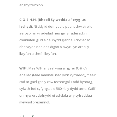
anghyfreithlon.
C.O.S.H.H.
(Rheoli Sylweddau Peryglus i
Iechyd).
Ni ddylid defnyddio paent chwistrellu
aerosol yn yr adeilad neu ger yr adeilad, ni
chaniateir glud a deunydd glanhau cryf ac ati
oherwydd nad oes digon o awyru yn ardal y
llwyfan a chefn llwyfan.
WIFI:
Mae WIFI ar gael yma ar gyfer 95% o’r
adeilad (Mae mannau nad yw’n cyrraedd), mae’r
cod ar gael gan y criw technegol. Fodd bynnag,
sylwch fod cyfyngiad o 500mb y dydd arno. Caiff
unrhyw orddefnydd ei ad-dalu ar y cyfraddau
mewnol presennol.