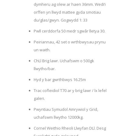
dymheru ag olew ar haen 36mm. Wedi’i
orffen yn llwyd mattee gyda smotiau
du/glas/gwyn. Gogwydd 1: 33
Pwll cerddorfa 50 medr sgwâr lletya 30.
Peiriannau, 42 set o wrthbwysau prynu
un waith.
ChLl Brig lawr. Uchafswm o 500gk
llwytho/bar.
Hyd y bar gwrthbwys 16.25m
Trac cofleidiol T70 ar y brig lawr / lx lefel
galeri.
Pwyntiau Symudol Amrywiol y Grid,
uchafswm llwytho 12000kg.
Cornel Weithio Rheoli Llwyfan DLl. Desg