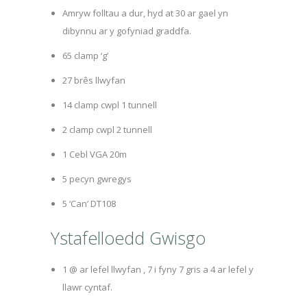
Amryw folltau a dur, hyd at 30 ar gael yn
dibynnu ar y gofyniad graddfa.
65 clamp ‘g’
27 brês llwyfan
14 clamp cwpl 1 tunnell
2 clamp cwpl 2 tunnell
1 Cebl VGA 20m
5 pecyn gwregys
5 ‘Can’ DT108
Ystafelloedd Gwisgo
1 @ ar lefel llwyfan , 7 i fyny 7 gris a 4 ar lefel y
llawr cyntaf.