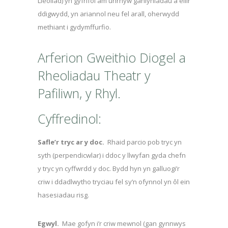
Lleoliad) yn gyfrifol am unrhyw ganlyniadau a ellir
ddigwydd, yn ariannol neu fel arall, oherwydd
methiant i gydymffurfio.
Arferion Gweithio Diogel a
Rheoliadau Theatr y
Pafiliwn, y Rhyl.
Cyffredinol:
Safle’r tryc ar y doc.
Rhaid parcio pob tryc yn
syth (perpendicwlar) i ddoc y llwyfan gyda chefn
y tryc yn cyffwrdd y doc. Bydd hyn yn galluogi’r
criw i ddadlwytho tryciau fel sy’n ofynnol yn ôl ein
hasesiadau risg.
Egwyl.
Mae gofyn i’r criw mewnol (gan gynnwys