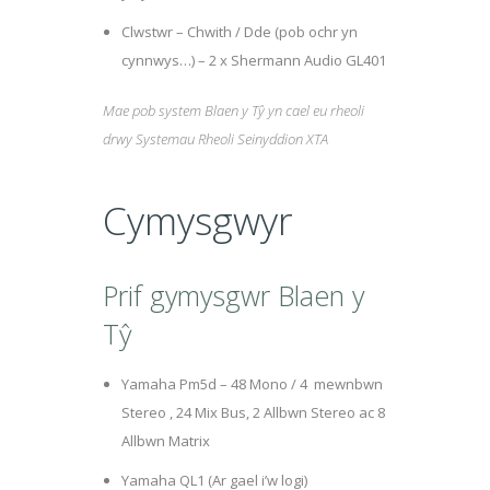
Clwstwr – Chwith / Dde (pob ochr yn
cynnwys…) – 2 x Shermann Audio GL401
Mae pob system Blaen y Tŷ yn cael eu rheoli
drwy Systemau Rheoli Seinyddion XTA
Cymysgwyr
Prif gymysgwr Blaen y
Tŷ
Yamaha Pm5d – 48 Mono / 4 mewnbwn
Stereo , 24 Mix Bus, 2 Allbwn Stereo ac 8
Allbwn Matrix
Yamaha QL1 (Ar gael i’w logi)