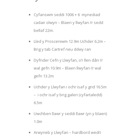
Cyfanswm seddi 1006 + 6 mynediad
cadair olwyn – Blaen y llwyfan i’r sedd
bellaf 22m.
Lled y Prosceniwm 12.9m Uchder 6.2m –
Brig y tab Cartref neu ddwy ran
Dyfnder Cefn y Llwyfan, o’r llen dân i’r
wal gefn 10.9m – Blaen llwyfan i’r wal
gefn 13.2m
Uchder y Llwyfan i ochr isaf y grid 16.5m
– i ochr isaf y brig galeri (cyfartaledd)
6.5m
Uwchben llawr y seddi llawr (yn y blaen)
1.0m
Arwyneb y Llwyfan – hardbord wedi’i