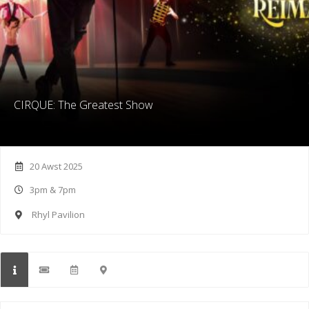
CIRQUE: The Greatest Show
20 Awst 2025
3pm & 7pm
Rhyl Pavilion