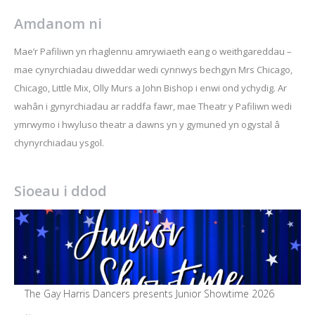
Amdanom ni
Mae’r Pafiliwn yn rhaglennu amrywiaeth eang o weithgareddau –
mae cynyrchiadau diweddar wedi cynnwys bechgyn Mrs Chicago,
Chicago, Little Mix, Olly Murs a John Bishop i enwi ond ychydig. Ar
wahân i gynyrchiadau ar raddfa fawr, mae Theatr y Pafiliwn wedi
ymrwymo i hwyluso theatr a dawns yn y gymuned yn ogystal â
chynyrchiadau ysgol.
Sioeau i ddod
The Gay Harris Dancers presents Junior Showtime 2026