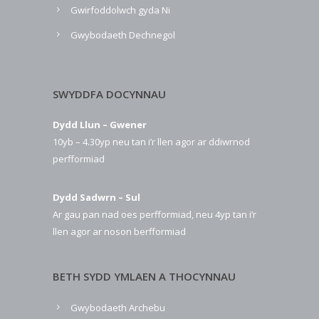
Gwirfoddolwch gyda Ni
Gwybodaeth Dechnegol
SWYDDFA DOCYNNAU
Dydd Llun – Gwener
10yb – 4.30yp neu tan i’r llen agor ar ddiwrnod
perfformiad
Dydd Sadwrn – Sul
Ar gau pan nad oes perfformiad, neu 4yp tan i’r
llen agor ar noson berfformiad
BETH SYDD YMLAEN A THOCYNNAU
Gwybodaeth Archebu