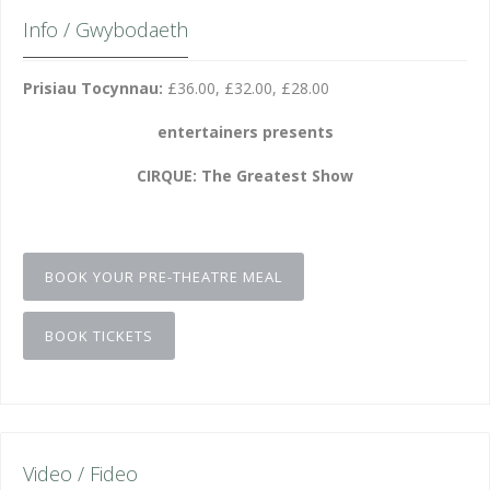
Info / Gwybodaeth
Prisiau Tocynnau:
£36.00, £32.00, £28.00
entertainers presents
CIRQUE: The Greatest Show
BOOK YOUR PRE-THEATRE MEAL
BOOK TICKETS
Video / Fideo