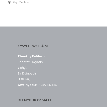
Rhyl Pavilion
CYSYLLTWCH Â NI
Theatr y Pafiliwn
Rhodfa’r Dwyrain,
Y Rhyl,
Sir Ddinbych.
LL18 3AQ.
Gweinyddu:
01745 332414
DEFNYDDIO’R SAFLE