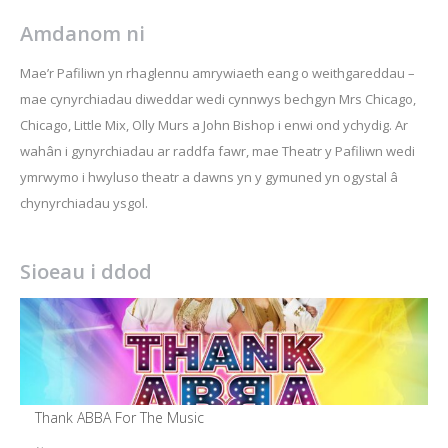
Amdanom ni
Mae’r Pafiliwn yn rhaglennu amrywiaeth eang o weithgareddau –
mae cynyrchiadau diweddar wedi cynnwys bechgyn Mrs Chicago,
Chicago, Little Mix, Olly Murs a John Bishop i enwi ond ychydig. Ar
wahân i gynyrchiadau ar raddfa fawr, mae Theatr y Pafiliwn wedi
ymrwymo i hwyluso theatr a dawns yn y gymuned yn ogystal â
chynyrchiadau ysgol.
Sioeau i ddod
Thank ABBA For The Music