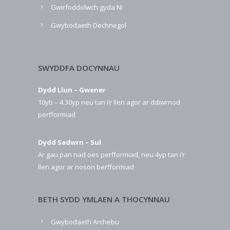
Gwirfoddolwch gyda Ni
Gwybodaeth Dechnegol
SWYDDFA DOCYNNAU
Dydd Llun – Gwener
10yb – 4.30yp neu tan i’r llen agor ar ddiwrnod
perfformiad
Dydd Sadwrn – Sul
Ar gau pan nad oes perfformiad, neu 4yp tan i’r
llen agor ar noson berfformiad
BETH SYDD YMLAEN A THOCYNNAU
Gwybodaeth Archebu