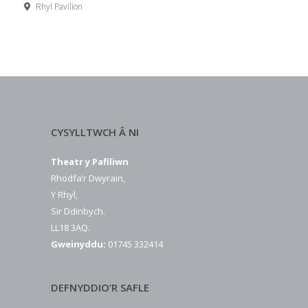
Rhyl Pavilion
CYSYLLTWCH Â NI
Theatr y Pafiliwn
Rhodfa’r Dwyrain,
Y Rhyl,
Sir Ddinbych.
LL18 3AQ.
Gweinyddu:
01745 332414
DEFNYDDIO’R SAFLE