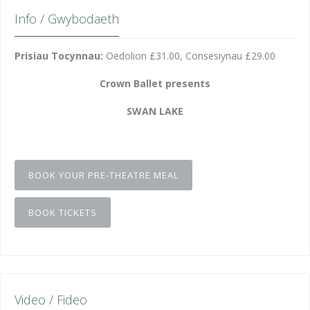
Info / Gwybodaeth
Prisiau Tocynnau:
Oedolion £31.00, Consesiynau £29.00
Crown Ballet presents
SWAN LAKE
BOOK YOUR PRE-THEATRE MEAL
BOOK TICKETS
Video / Fideo