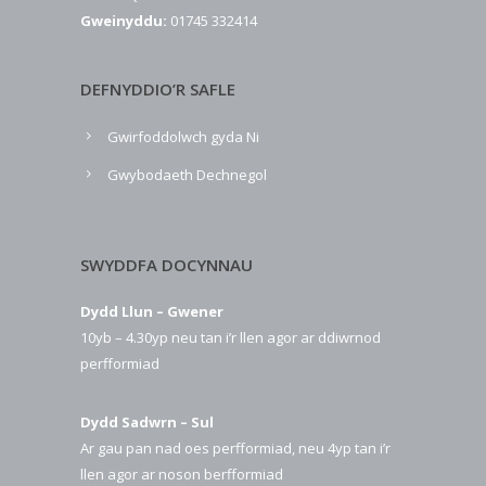
Gweinyddu:
01745 332414
DEFNYDDIO’R SAFLE
Gwirfoddolwch gyda Ni
Gwybodaeth Dechnegol
SWYDDFA DOCYNNAU
Dydd Llun – Gwener
10yb – 4.30yp neu tan i’r llen agor ar ddiwrnod
perfformiad
Dydd Sadwrn – Sul
Ar gau pan nad oes perfformiad, neu 4yp tan i’r
llen agor ar noson berfformiad