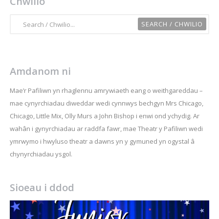
Chwilio
Amdanom ni
Mae’r Pafiliwn yn rhaglennu amrywiaeth eang o weithgareddau –
mae cynyrchiadau diweddar wedi cynnwys bechgyn Mrs Chicago,
Chicago, Little Mix, Olly Murs a John Bishop i enwi ond ychydig. Ar
wahân i gynyrchiadau ar raddfa fawr, mae Theatr y Pafiliwn wedi
ymrwymo i hwyluso theatr a dawns yn y gymuned yn ogystal â
chynyrchiadau ysgol.
Sioeau i ddod