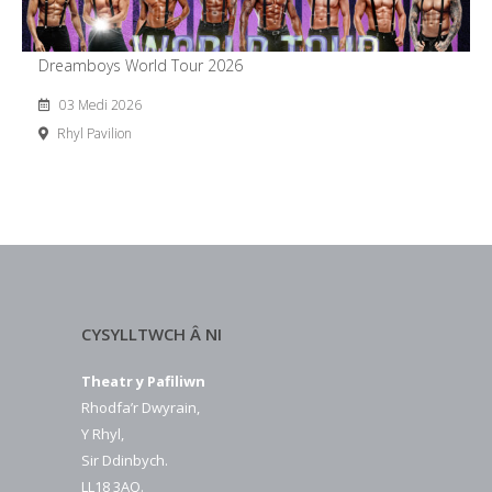
Dreamboys World Tour 2026
03 Medi 2026
Rhyl Pavilion
CYSYLLTWCH Â NI
Theatr y Pafiliwn
Rhodfa’r Dwyrain,
Y Rhyl,
Sir Ddinbych.
LL18 3AQ.