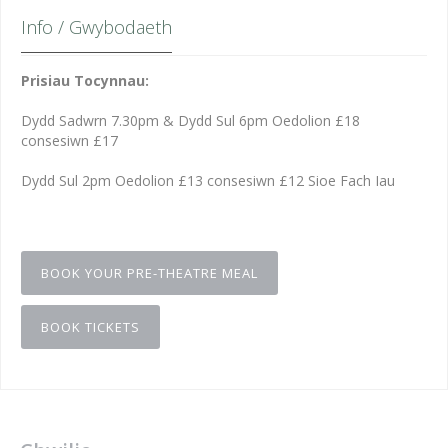
Info / Gwybodaeth
Prisiau Tocynnau:
Dydd Sadwrn 7.30pm & Dydd Sul 6pm Oedolion £18
consesiwn £17
Dydd Sul 2pm Oedolion £13 consesiwn £12 Sioe Fach Iau
BOOK YOUR PRE-THEATRE MEAL
BOOK TICKETS