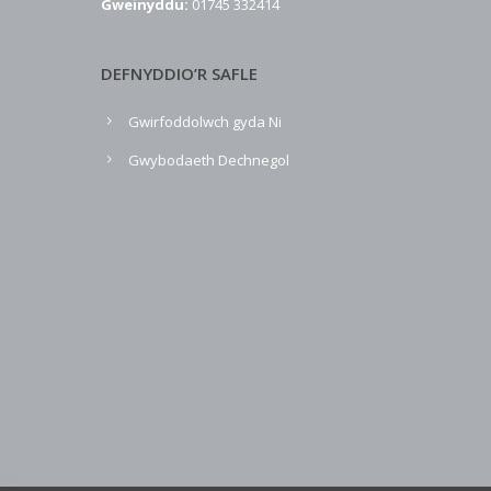
Gweinyddu:
01745 332414
DEFNYDDIO’R SAFLE
Gwirfoddolwch gyda Ni
Gwybodaeth Dechnegol