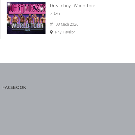
Dreamboys World Tour
2026
03 Medi 2026
Rhyl Pavilion
FACEBOOK