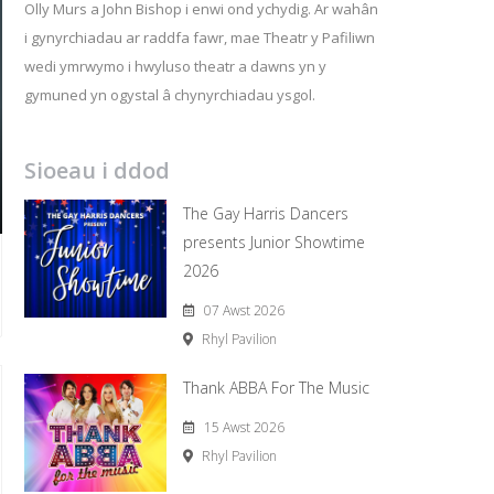
Olly Murs a John Bishop i enwi ond ychydig. Ar wahân
i gynyrchiadau ar raddfa fawr, mae Theatr y Pafiliwn
wedi ymrwymo i hwyluso theatr a dawns yn y
gymuned yn ogystal â chynyrchiadau ysgol.
Sioeau i ddod
The Gay Harris Dancers
presents Junior Showtime
2026
07 Awst 2026
Rhyl Pavilion
Thank ABBA For The Music
15 Awst 2026
Rhyl Pavilion