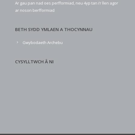
Ar gau pan nad oes perfformiad, neu 4yp tan i’r llen agor
ar noson berfformiad
BETH SYDD YMLAEN A THOCYNNAU
Gwybodaeth Archebu
CYSYLLTWCH Â NI