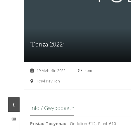
“Danza 2022”
19 Mehefin 2022
4pm
Rhyl Pavilion
Info / Gwybodaeth
Prisiau Tocynnau:
Oedolion £12, Plant £10