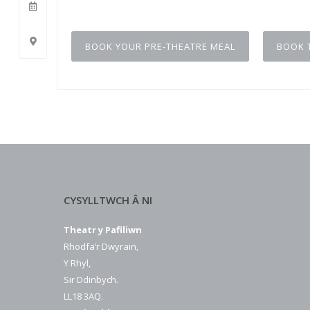
BOOK YOUR PRE-THEATRE MEAL
BOOK 
CYSYLLTWCH Â NI
Theatr y Pafiliwn
Rhodfa’r Dwyrain,
Y Rhyl,
Sir Ddinbych.
LL18 3AQ.