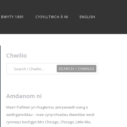
BWYTY 1891
CYSYLLTWCH Â NI
ENGLISH
Chwilio
Amdanom ni
Mae’r Pafiliwn yn rhaglennu amrywiaeth eang o
weithgareddau – mae cynyrchiadau diweddar wedi
cynnwys bechgyn Mrs Chicago, Chicago, Little Mix,