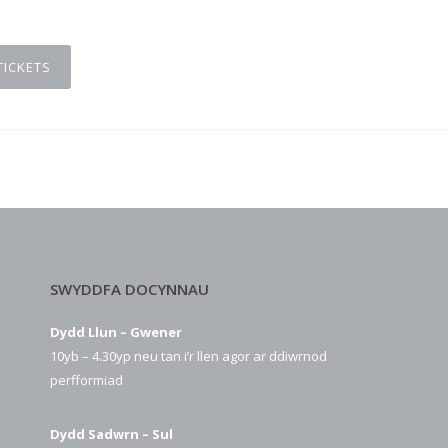
TICKETS
SWYDDFA DOCYNNAU
Dydd Llun – Gwener
10yb – 4.30yp neu tan i’r llen agor ar ddiwrnod
perfformiad
Dydd Sadwrn – Sul