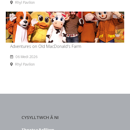
Rhyl Pavilion
Adventures on Old MacDonald's Farm
06 Medi 2026
Rhyl Pavilion
CYSYLLTWCH Â NI
Theatr y Pafiliwn