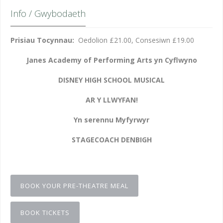
Info / Gwybodaeth
Prisiau Tocynnau:
Oedolion £21.00, Consesiwn £19.00
Janes Academy of Performing Arts yn Cyflwyno
DISNEY HIGH SCHOOL MUSICAL
AR Y LLWYFAN!
Yn serennu Myfyrwyr
STAGECOACH DENBIGH
BOOK YOUR PRE-THEATRE MEAL
BOOK TICKETS