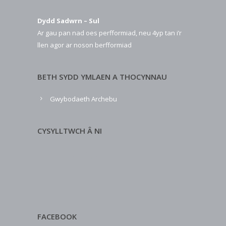
Dydd Sadwrn – Sul
Ar gau pan nad oes perfformiad, neu 4yp tan i’r
llen agor ar noson berfformiad
BETH SYDD YMLAEN A THOCYNNAU
Gwybodaeth Archebu
CYSYLLTWCH Â NI
FACEBOOK