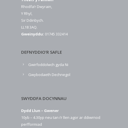
Rhodfa’r Dwyrain,
Y Rhyl,
Sir Ddinbych.
LL18 3AQ.
Gweinyddu:
01745 332414
DEFNYDDIO’R SAFLE
Gwirfoddolwch gyda Ni
Gwybodaeth Dechnegol
SWYDDFA DOCYNNAU
Dydd Llun – Gwener
10yb – 4.30yp neu tan i’r llen agor ar ddiwrnod
perfformiad