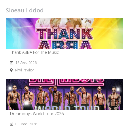
Sioeau i ddod
Thank ABBA For The Music
15 Awst 2026
Rhyl Pavilion
Dreamboys World Tour 2026
03 Medi 2026