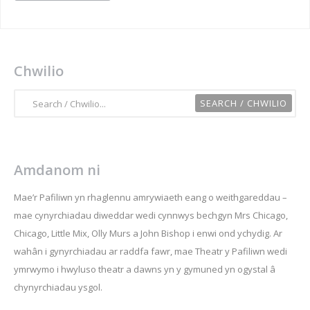
Chwilio
Amdanom ni
Mae’r Pafiliwn yn rhaglennu amrywiaeth eang o weithgareddau –
mae cynyrchiadau diweddar wedi cynnwys bechgyn Mrs Chicago,
Chicago, Little Mix, Olly Murs a John Bishop i enwi ond ychydig. Ar
wahân i gynyrchiadau ar raddfa fawr, mae Theatr y Pafiliwn wedi
ymrwymo i hwyluso theatr a dawns yn y gymuned yn ogystal â
chynyrchiadau ysgol.