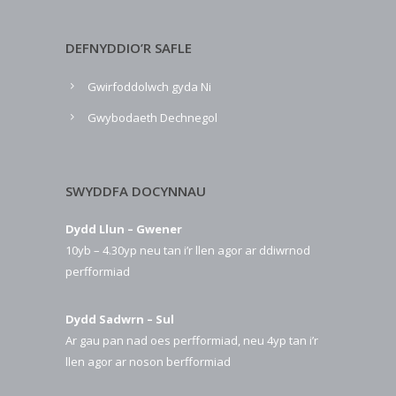
DEFNYDDIO’R SAFLE
Gwirfoddolwch gyda Ni
Gwybodaeth Dechnegol
SWYDDFA DOCYNNAU
Dydd Llun – Gwener
10yb – 4.30yp neu tan i’r llen agor ar ddiwrnod
perfformiad
Dydd Sadwrn – Sul
Ar gau pan nad oes perfformiad, neu 4yp tan i’r
llen agor ar noson berfformiad