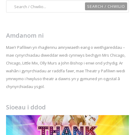
Amdanom ni
Mae’r Pafiliwn yn rhaglennu amrywiaeth eang o weithgareddau –
mae cynyrchiadau diweddar wedi cynnwys bechgyn Mrs Chicago,
Chicago, Little Mix, Olly Murs a John Bishop i enwi ond ychydig. Ar
wahân i gynyrchiadau ar raddfa fawr, mae Theatr y Pafiliwn wedi
ymrwymo i hwyluso theatr a dawns yn y gymuned yn ogystal â
chynyrchiadau ysgol.
Sioeau i ddod