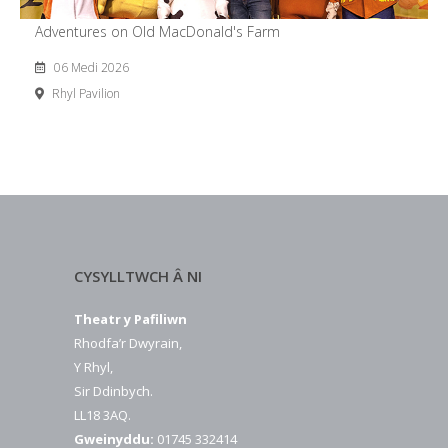
Adventures on Old MacDonald's Farm
06 Medi 2026
Rhyl Pavilion
CYSYLLTWCH Â NI
Theatr y Pafiliwn
Rhodfa’r Dwyrain,
Y Rhyl,
Sir Ddinbych.
LL18 3AQ.
Gweinyddu:
01745 332414