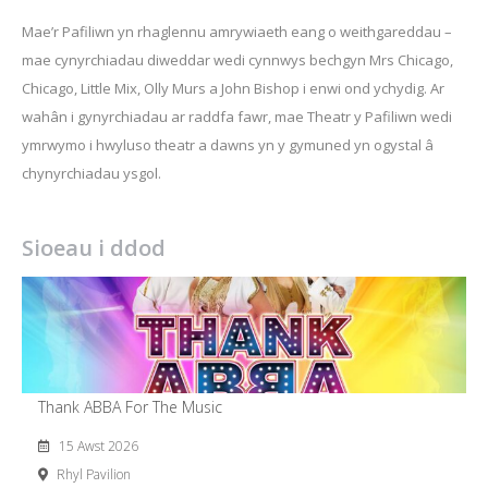
Mae’r Pafiliwn yn rhaglennu amrywiaeth eang o weithgareddau –
mae cynyrchiadau diweddar wedi cynnwys bechgyn Mrs Chicago,
Chicago, Little Mix, Olly Murs a John Bishop i enwi ond ychydig. Ar
wahân i gynyrchiadau ar raddfa fawr, mae Theatr y Pafiliwn wedi
ymrwymo i hwyluso theatr a dawns yn y gymuned yn ogystal â
chynyrchiadau ysgol.
Sioeau i ddod
Thank ABBA For The Music
15 Awst 2026
Rhyl Pavilion