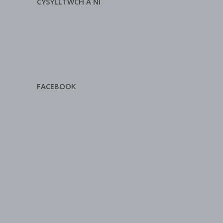
CYSYLLTWCH Â NI
FACEBOOK