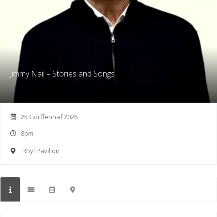
Jimmy Nail – Stories and Songs
25 Gorffennaf 2026
8pm
Rhyl Pavilion