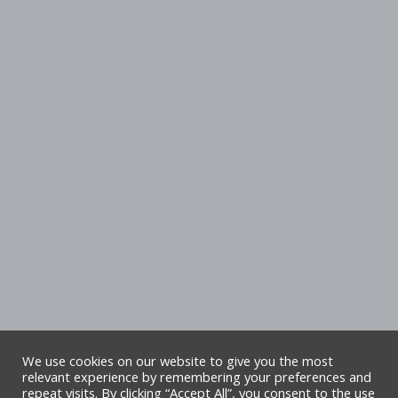
We use cookies on our website to give you the most
relevant experience by remembering your preferences and
repeat visits. By clicking “Accept All”, you consent to the use
Hawlfraint Cyngor Sir Ddinbych. Cedwir