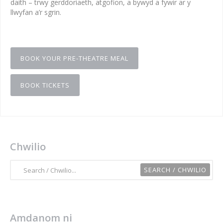
daith – trwy gerddoriaeth, atgofion, a bywyd a fywir ar y
llwyfan a’r sgrin.
BOOK YOUR PRE-THEATRE MEAL
BOOK TICKETS
Chwilio
Amdanom ni