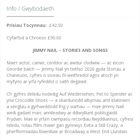
Info / Gwybodaeth
Prisiau Tocynnau:
£42.50
Cyfarfod a Chroeso £90.00
JIMMY NAIL – STORIES AND SONGS
Mae’r actor, canwr, cerddor ac awdur clodwiw — ac eicon
Geordie balch — Jimmy Nail yn teithio 2026 gyda Storïau a
Chaneuon, cyfres o sioeau ôl-weithredol agos atoch yn
myfyrio ar yrfa ryfeddol o saith degawd.
O’r gyfres deledu nodedig Auf Wiedersehen, Pet to Spender ac
yna Crocodile Shoes — a sbardunodd albymau aml-blatinwm
a senglau a gyrhaeddodd frig y siartiau — mae Jimmy Nail
wedi gadael marc annileadwy ar ddiwylliant poblogaidd
Prydain. Mae ei yrfa’n cwmpasu recordiau llwyddiannus, cyfresi
teledu, rolau ffilm mawr gan gynnwys Evita a Still Crazy, a
pherfformiadau blaenllaw ar Broadway a West End Llundain.