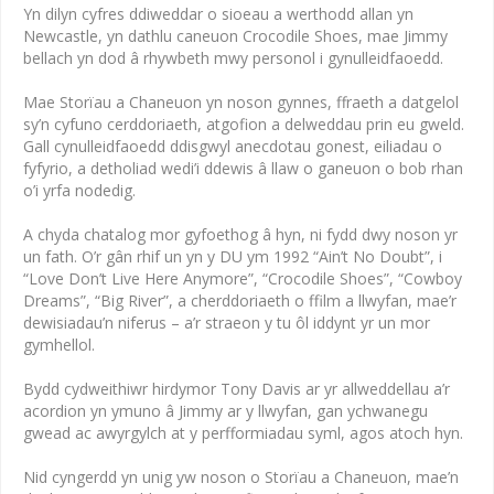
Yn dilyn cyfres ddiweddar o sioeau a werthodd allan yn
Newcastle, yn dathlu caneuon Crocodile Shoes, mae Jimmy
bellach yn dod â rhywbeth mwy personol i gynulleidfaoedd.
Mae Storïau a Chaneuon yn noson gynnes, ffraeth a datgelol
sy’n cyfuno cerddoriaeth, atgofion a delweddau prin eu gweld.
Gall cynulleidfaoedd ddisgwyl anecdotau gonest, eiliadau o
fyfyrio, a detholiad wedi’i ddewis â llaw o ganeuon o bob rhan
o’i yrfa nodedig.
A chyda chatalog mor gyfoethog â hyn, ni fydd dwy noson yr
un fath. O’r gân rhif un yn y DU ym 1992 “Ain’t No Doubt”, i
“Love Don’t Live Here Anymore”, “Crocodile Shoes”, “Cowboy
Dreams”, “Big River”, a cherddoriaeth o ffilm a llwyfan, mae’r
dewisiadau’n niferus – a’r straeon y tu ôl iddynt yr un mor
gymhellol.
Bydd cydweithiwr hirdymor Tony Davis ar yr allweddellau a’r
acordion yn ymuno â Jimmy ar y llwyfan, gan ychwanegu
gwead ac awyrgylch at y perfformiadau syml, agos atoch hyn.
Nid cyngerdd yn unig yw noson o Storïau a Chaneuon, mae’n