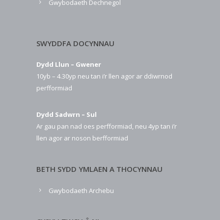
Gwybodaeth Dechnegol
SWYDDFA DOCYNNAU
Dydd Llun – Gwener
10yb – 4.30yp neu tan i’r llen agor ar ddiwrnod
perfformiad
Dydd Sadwrn – Sul
Ar gau pan nad oes perfformiad, neu 4yp tan i’r
llen agor ar noson berfformiad
BETH SYDD YMLAEN A THOCYNNAU
Gwybodaeth Archebu