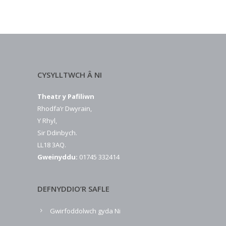
CYSYLLTWCH Â NI
Theatr y Pafiliwn
Rhodfa’r Dwyrain,
Y Rhyl,
Sir Ddinbych.
LL18 3AQ.
Gweinyddu:
01745 332414
DEFNYDDIO’R SAFLE
Gwirfoddolwch gyda Ni