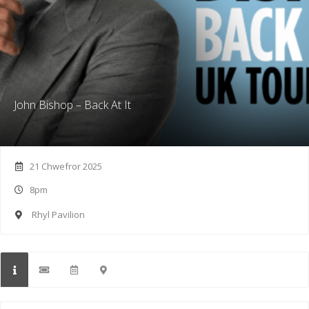
John Bishop – Back At It
21 Chwefror 2025
8pm
Rhyl Pavilion