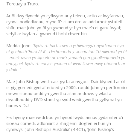
Torquay a Truro.
Ar ôl dwy flynedd yn cyflwyno ar y teledu, actio ar lwyfannau,
cynnal podlediadau, mynd â’r ci am dro ac addurno’r ystafell
sbâr, mae John yn ôl yn gwneud yr hyn mae’n ei garu fwyaf;
sefyll ar lwyfan a gwneud i bobl chwerthin.
Meddai John:
“Rydw i’n falch iawn o ychwanegu’r dyddiadau hyn
at fy nhaith ‘Back At It’. Dechreuodd y sioeau tua 10 niwrnod yn ôl
– mae’r awen yn llifo eto ac mae’r ymateb gan gynulleidfaoedd yn
anhygoel. Rydw i’n edrych ymlaen at weld llawer mwy ohonoch ar
y daith.”
Mae John Bishop wedi cael gyrfa anhygoel. Dair blynedd ar ôl
ei gig gomedi gyntaf erioed yn 2000, roedd John yn perfformio
mewn sioeau oedd yn gwerthu allan ar draws y wlad a
rhyddhaodd y DVD stand-yp sydd wedi gwerthu gyflymaf yn
hanes y DU.
Ers hynny mae wedi bod yn hynod lwyddiannus gyda nifer o’i
sioeau comedi, adloniant a rhaglenni dogfen ei hun yn
cynnwys: ‘John Bishop’s Australia’ (BBC1), ‘John Bishop’s