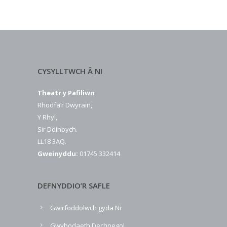
CYSYLLTWCH Â NI
Theatr y Pafiliwn
Rhodfa’r Dwyrain,
Y Rhyl,
Sir Ddinbych.
LL18 3AQ.
Gweinyddu:
01745 332414
DEFNYDDIO’R SAFLE
Gwirfoddolwch gyda Ni
Gwybodaeth Dechnegol