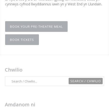
cynnwys cyfnod llwyddiannus iawn yn y West End yn Llundain.
BOOK YOUR PRE-THEATRE MEAL
BOOK TICKETS
Chwilio
Amdanom ni