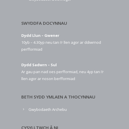
SWYDDFA DOCYNNAU
Dydd Llun – Gwener
10yb – 4.30yp neu tan i’r llen agor ar ddiwrnod
perfformiad
Dydd Sadwrn – Sul
Ar gau pan nad oes perfformiad, neu 4yp tan i’r
llen agor ar noson berfformiad
BETH SYDD YMLAEN A THOCYNNAU
Gwybodaeth Archebu
CYSYLLTWCH Â NI