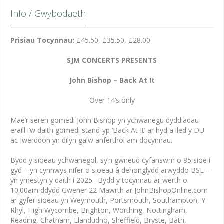
Info / Gwybodaeth
Prisiau Tocynnau:
£45.50, £35.50, £28.00
SJM CONCERTS PRESENTS
John Bishop – Back At It
Over 14’s only
Mae’r seren gomedi John Bishop yn ychwanegu dyddiadau
eraill i’w daith gomedi stand-yp ‘Back At It’ ar hyd a lled y DU
ac Iwerddon yn dilyn galw anferthol am docynnau.
Bydd y sioeau ychwanegol, sy’n gwneud cyfanswm o 85 sioe i
gyd – yn cynnwys nifer o sioeau â dehonglydd arwyddo BSL –
yn ymestyn y daith i 2025. Bydd y tocynnau ar werth o
10.00am ddydd Gwener 22 Mawrth ar JohnBishopOnline.com
ar gyfer sioeau yn Weymouth, Portsmouth, Southampton, Y
Rhyl, High Wycombe, Brighton, Worthing, Nottingham,
Reading, Chatham, Llandudno, Sheffield, Bryste, Bath,