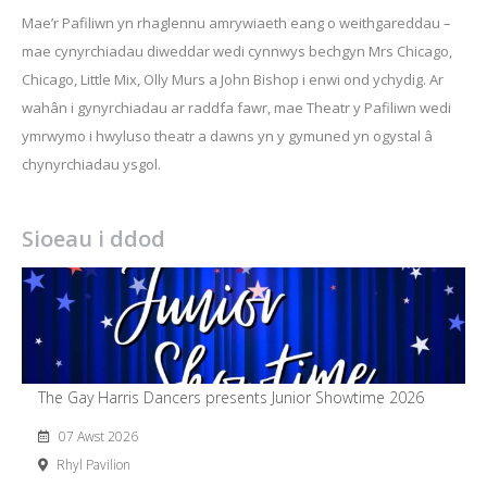
Mae’r Pafiliwn yn rhaglennu amrywiaeth eang o weithgareddau –
mae cynyrchiadau diweddar wedi cynnwys bechgyn Mrs Chicago,
Chicago, Little Mix, Olly Murs a John Bishop i enwi ond ychydig. Ar
wahân i gynyrchiadau ar raddfa fawr, mae Theatr y Pafiliwn wedi
ymrwymo i hwyluso theatr a dawns yn y gymuned yn ogystal â
chynyrchiadau ysgol.
Sioeau i ddod
The Gay Harris Dancers presents Junior Showtime 2026
07 Awst 2026
Rhyl Pavilion