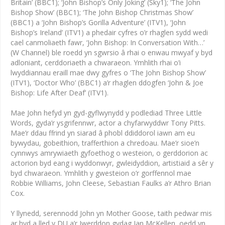
Britain’ (BBC1); ‘John Bishop’s Only Joking’ (Sky1); ‘The John
Bishop Show’ (BBC1); ‘The John Bishop Christmas Show’
(BBC1) a ‘John Bishop’s Gorilla Adventure’ (ITV1), ‘John
Bishop’s Ireland’ (ITV1) a phedair cyfres o’r rhaglen sydd wedi
cael canmoliaeth fawr, ‘John Bishop: In Conversation With…’
(W Channel) ble roedd yn sgwrsio â rhai o enwau mwyaf y byd
adloniant, cerddoriaeth a chwaraeon. Ymhlith rhai o’i
lwyddiannau eraill mae dwy gyfres o ‘The John Bishop Show’
(ITV1), ‘Doctor Who’ (BBC1) a’r rhaglen ddogfen ‘John & Joe
Bishop: Life After Deaf’ (ITV1).
Mae John hefyd yn gyd-gyflwynydd y podlediad Three Little
Words, gyda’r ysgrifennwr, actor a chyfarwyddwr Tony Pitts.
Mae’r ddau ffrind yn siarad â phobl ddiddorol iawn am eu
bywydau, gobeithion, trafferthion a chredoau. Mae’r sioe’n
cynnwys amrywiaeth gyfoethog o westeion, o gerddorion ac
actorion byd eang i wyddonwyr, gwleidyddion, artistiaid a sêr y
byd chwaraeon. Ymhlith y gwesteion o’r gorffennol mae
Robbie Williams, John Cleese, Sebastian Faulks a’r Athro Brian
Cox.
Y llynedd, serennodd John yn Mother Goose, taith pedwar mis
ar hyd a lled y DU a’r Iwerddon gydag Ian McKellen, oedd yn