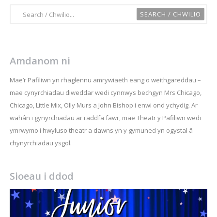
Amdanom ni
Mae’r Pafiliwn yn rhaglennu amrywiaeth eang o weithgareddau –
mae cynyrchiadau diweddar wedi cynnwys bechgyn Mrs Chicago,
Chicago, Little Mix, Olly Murs a John Bishop i enwi ond ychydig. Ar
wahân i gynyrchiadau ar raddfa fawr, mae Theatr y Pafiliwn wedi
ymrwymo i hwyluso theatr a dawns yn y gymuned yn ogystal â
chynyrchiadau ysgol.
Sioeau i ddod