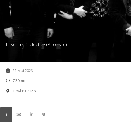
Levellers Collective (Acoustic)
25 Mai 2023
7.30pm
Rhyl Pavilion