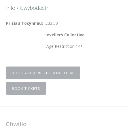
Info / Gwybodaeth
Prisiau Tocynnau:
£32.50
Levellers Collective
Age Restriction 14+
BOOK YOUR PRE-THEATRE MEAL
BOOK TICKETS
Chwilio