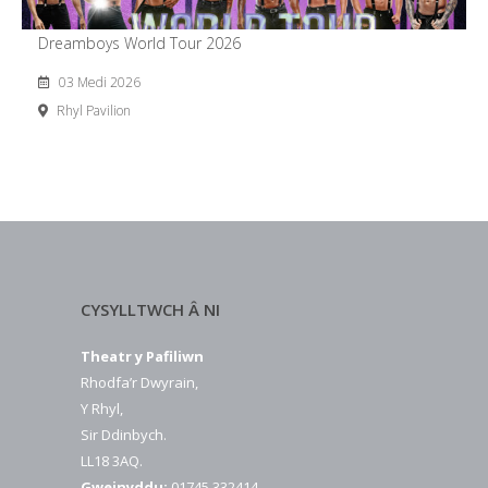
Dreamboys World Tour 2026
03 Medi 2026
Rhyl Pavilion
CYSYLLTWCH Â NI
Theatr y Pafiliwn
Rhodfa’r Dwyrain,
Y Rhyl,
Sir Ddinbych.
LL18 3AQ.
Gweinyddu:
01745 332414