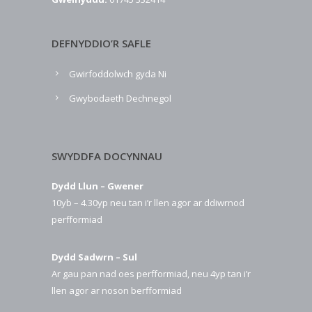
DEFNYDDIO’R SAFLE
Gwirfoddolwch gyda Ni
Gwybodaeth Dechnegol
SWYDDFA DOCYNNAU
Dydd Llun – Gwener
10yb – 4.30yp neu tan i’r llen agor ar ddiwrnod
perfformiad
Dydd Sadwrn – Sul
Ar gau pan nad oes perfformiad, neu 4yp tan i’r
llen agor ar noson berfformiad