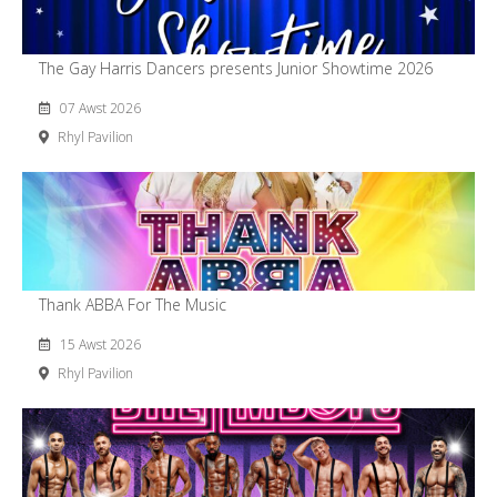
The Gay Harris Dancers presents Junior Showtime 2026
07 Awst 2026
Rhyl Pavilion
Thank ABBA For The Music
15 Awst 2026
Rhyl Pavilion