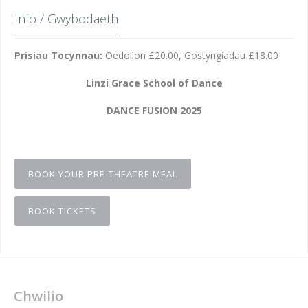
Info / Gwybodaeth
Prisiau Tocynnau:
Oedolion £20.00, Gostyngiadau £18.00
Linzi Grace School of Dance
DANCE FUSION 2025
BOOK YOUR PRE-THEATRE MEAL
BOOK TICKETS
Chwilio