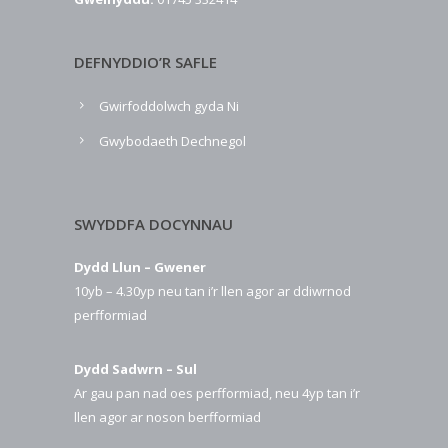
DEFNYDDIO’R SAFLE
Gwirfoddolwch gyda Ni
Gwybodaeth Dechnegol
SWYDDFA DOCYNNAU
Dydd Llun – Gwener
10yb – 4.30yp neu tan i’r llen agor ar ddiwrnod
perfformiad
Dydd Sadwrn – Sul
Ar gau pan nad oes perfformiad, neu 4yp tan i’r
llen agor ar noson berfformiad