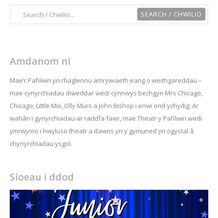
Amdanom ni
Mae’r Pafiliwn yn rhaglennu amrywiaeth eang o weithgareddau –
mae cynyrchiadau diweddar wedi cynnwys bechgyn Mrs Chicago,
Chicago, Little Mix, Olly Murs a John Bishop i enwi ond ychydig. Ar
wahân i gynyrchiadau ar raddfa fawr, mae Theatr y Pafiliwn wedi
ymrwymo i hwyluso theatr a dawns yn y gymuned yn ogystal â
chynyrchiadau ysgol.
Sioeau i ddod