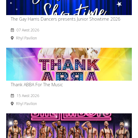
The Gay Harris Dancers presents Junior Showtime 2026
07 Awst 2026
Rhyl Pavilion
Thank ABBA For The Music
15 Awst 2026
Rhyl Pavilion