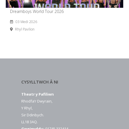
Dreamboys World Tour 2026
03 Medi 2026
Rhyl Pavilion
CYSYLLTWCH Â NI
Theatr y Pafiliwn
Rhodfa’r Dwyrain,
Y Rhyl,
Sir Ddinbych.
LL18 3AQ.
Gweinyddu:
01745 332414