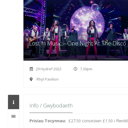
Lost in Music – One Night At The Disco
29 Hydref 2022
7.30pm
Rhyl Pavilion
Info / Gwybodaeth
Prisiau Tocynnau:
£27.50 consesiwn £1.50 i ffwrdd