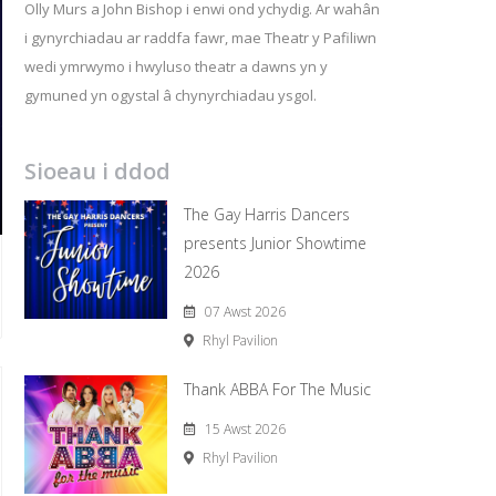
Olly Murs a John Bishop i enwi ond ychydig. Ar wahân
i gynyrchiadau ar raddfa fawr, mae Theatr y Pafiliwn
wedi ymrwymo i hwyluso theatr a dawns yn y
gymuned yn ogystal â chynyrchiadau ysgol.
Sioeau i ddod
The Gay Harris Dancers
presents Junior Showtime
2026
07 Awst 2026
Rhyl Pavilion
Thank ABBA For The Music
15 Awst 2026
Rhyl Pavilion