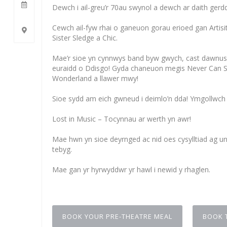
Dewch i ail-greu’r 70au swynol a dewch ar daith gerdd
Cewch ail-fyw rhai o ganeuon gorau erioed gan Artis
Sister Sledge a Chic.
Mae’r sioe yn cynnwys band byw gwych, cast dawnus ia
euraidd o Ddisgo! Gyda chaneuon megis Never Can S
Wonderland a llawer mwy!
Sioe sydd am eich gwneud i deimlo’n dda! Ymgollwch g
Lost in Music – Tocynnau ar werth yn awr!
Mae hwn yn sioe deyrnged ac nid oes cysylltiad ag un
tebyg.
Mae gan yr hyrwyddwr yr hawl i newid y rhaglen.
BOOK YOUR PRE-THEATRE MEAL
BOOK 