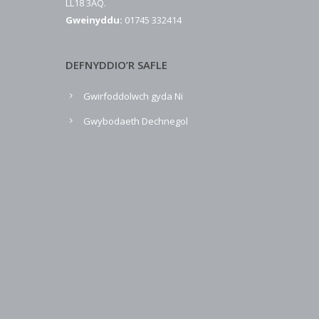
LL18 3AQ.
Gweinyddu:
01745 332414
DEFNYDDIO’R SAFLE
Gwirfoddolwch gyda Ni
Gwybodaeth Dechnegol