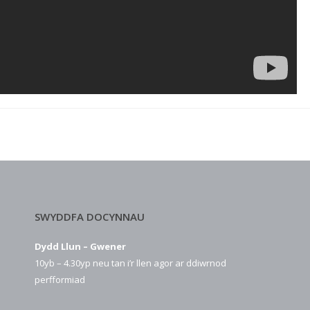
SWYDDFA DOCYNNAU
Dydd Llun – Gwener
10yb – 4.30yp neu tan i’r llen agor ar ddiwrnod
perfformiad