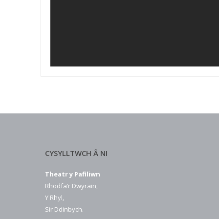
CYSYLLTWCH Â NI
Theatr y Pafiliwn
Rhodfa’r Dwyrain,
Y Rhyl,
Sir Ddinbych.