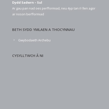
Dydd Sadwrn – Sul
Ar gau pan nad oes perfformiad, neu 4yp tan i’r llen agor
ar noson berfformiad
BETH SYDD YMLAEN A THOCYNNAU
Gwybodaeth Archebu
CYSYLLTWCH Â NI