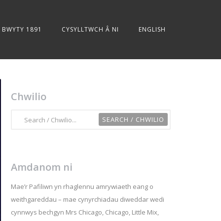
BWYTY 1891
CYSYLLTWCH Â NI
ENGLISH
Chwilio
Amdanom ni
Mae’r Pafiliwn yn rhaglennu amrywiaeth eang o
weithgareddau – mae cynyrchiadau diweddar wedi
cynnwys bechgyn Mrs Chicago, Chicago, Little Mix,