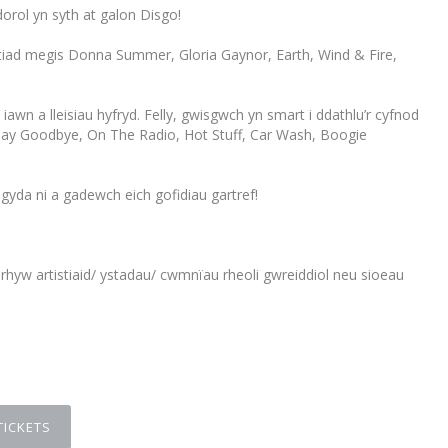
orol yn syth at galon Disgo!
itiad megis Donna Summer, Gloria Gaynor, Earth, Wind & Fire,
wn a lleisiau hyfryd. Felly, gwisgwch yn smart i ddathlu’r cyfnod
ay Goodbye, On The Radio, Hot Stuff, Car Wash, Boogie
yda ni a gadewch eich gofidiau gartref!
rhyw artistiaid/ ystadau/ cwmnïau rheoli gwreiddiol neu sioeau
TICKETS