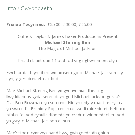
Info / Gwybodaeth
Prisiau Tocynnau:
£35.00, £30.00, £25.00
Cuffe & Taylor & James Baker Productions Present
Michael Starring Ben
The Magic of Michael Jackson
Rhaid i blant dan 14 oed fod yng nghwmni oedolyn
Ewch ar daith yn ôl mewn amser i gofio Michael Jackson – y
dyn, y gerddoriaeth a’r hud.
Mae Michael Starring Ben yn gynhyrchiad theatrig
llwyddiannus gyda seren deyrnged Michael Jackson gorau’r
DU, Ben Bowman, yn serennu. Nid yn unig y mae’n edrych ac
yn swnio fel Brenin y Pop, ond mae wedi mireinio ei drefn mor
ofalus fel bod cynulleidfaoedd yn credu’n wirioneddol eu bod
yn gwylio Michael Jackson ei hun.
Mae’r sioe’n cynnwys band byw, gwisgoedd disglair a