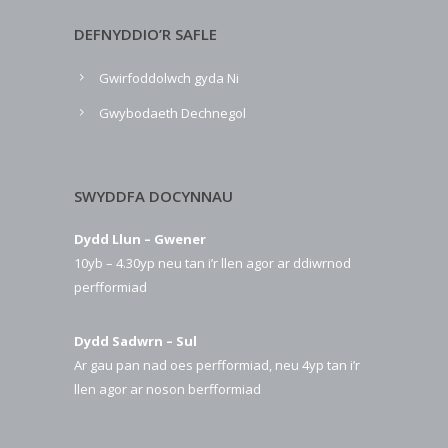
DEFNYDDIO’R SAFLE
Gwirfoddolwch gyda Ni
Gwybodaeth Dechnegol
SWYDDFA DOCYNNAU
Dydd Llun – Gwener
10yb – 4.30yp neu tan i’r llen agor ar ddiwrnod
perfformiad
Dydd Sadwrn – Sul
Ar gau pan nad oes perfformiad, neu 4yp tan i’r
llen agor ar noson berfformiad