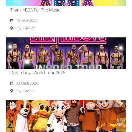
Thank ABBA For The Music
15 Awst 2026
Rhyl Pavilion
Dreamboys World Tour 2026
03 Medi 2026
Rhyl Pavilion