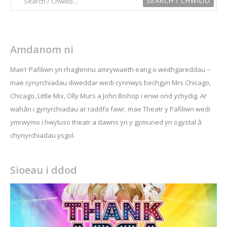
Amdanom ni
Mae’r Pafiliwn yn rhaglennu amrywiaeth eang o weithgareddau –
mae cynyrchiadau diweddar wedi cynnwys bechgyn Mrs Chicago,
Chicago, Little Mix, Olly Murs a John Bishop i enwi ond ychydig. Ar
wahân i gynyrchiadau ar raddfa fawr, mae Theatr y Pafiliwn wedi
ymrwymo i hwyluso theatr a dawns yn y gymuned yn ogystal â
chynyrchiadau ysgol.
Sioeau i ddod