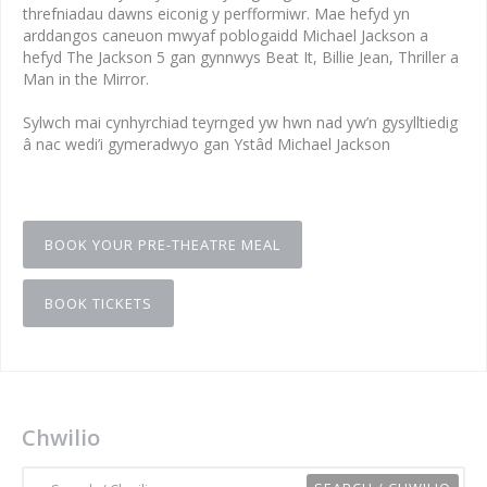
threfniadau dawns eiconig y perfformiwr. Mae hefyd yn
arddangos caneuon mwyaf poblogaidd Michael Jackson a
hefyd The Jackson 5 gan gynnwys Beat It, Billie Jean, Thriller a
Man in the Mirror.
Sylwch mai cynhyrchiad teyrnged yw hwn nad yw’n gysylltiedig
â nac wedi’i gymeradwyo gan Ystâd Michael Jackson
BOOK YOUR PRE-THEATRE MEAL
BOOK TICKETS
Chwilio