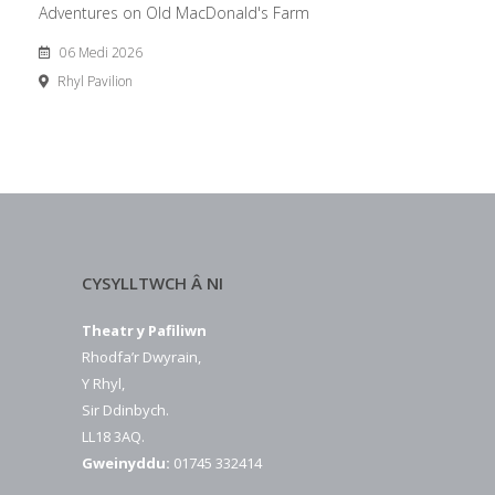
Adventures on Old MacDonald's Farm
06 Medi 2026
Rhyl Pavilion
CYSYLLTWCH Â NI
Theatr y Pafiliwn
Rhodfa’r Dwyrain,
Y Rhyl,
Sir Ddinbych.
LL18 3AQ.
Gweinyddu:
01745 332414