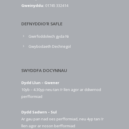
Gweinyddu:
01745 332414
DEFNYDDIO’R SAFLE
Gwirfoddolwch gyda Ni
Gwybodaeth Dechnegol
SWYDDFA DOCYNNAU
Dydd Llun – Gwener
10yb – 4.30yp neu tan i’r llen agor ar ddiwrnod
perfformiad
Dydd Sadwrn – Sul
Ar gau pan nad oes perfformiad, neu 4yp tan i’r
llen agor ar noson berfformiad