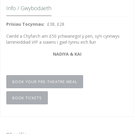
Info / Gwybodaeth
Prisiau Tocynnau:
£38, £28
Cwrdd a Chyfarch am £50 ychwanegol y pen, sy’n cynnwys
lamineiddiad VIP a siawns i gael tynnu eich llun
NADIYA & KAI
BOOK YOUR PRE-THEATRE MEAL
BOOK TICKETS