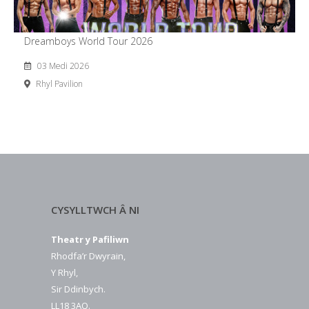
Dreamboys World Tour 2026
03 Medi 2026
Rhyl Pavilion
CYSYLLTWCH Â NI
Theatr y Pafiliwn
Rhodfa’r Dwyrain,
Y Rhyl,
Sir Ddinbych.
LL18 3AQ.