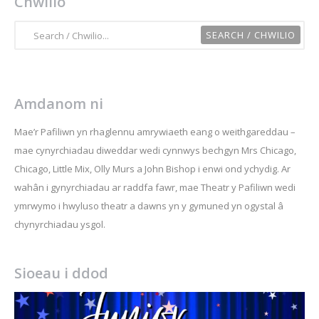
Chwilio
Amdanom ni
Mae’r Pafiliwn yn rhaglennu amrywiaeth eang o weithgareddau –
mae cynyrchiadau diweddar wedi cynnwys bechgyn Mrs Chicago,
Chicago, Little Mix, Olly Murs a John Bishop i enwi ond ychydig. Ar
wahân i gynyrchiadau ar raddfa fawr, mae Theatr y Pafiliwn wedi
ymrwymo i hwyluso theatr a dawns yn y gymuned yn ogystal â
chynyrchiadau ysgol.
Sioeau i ddod