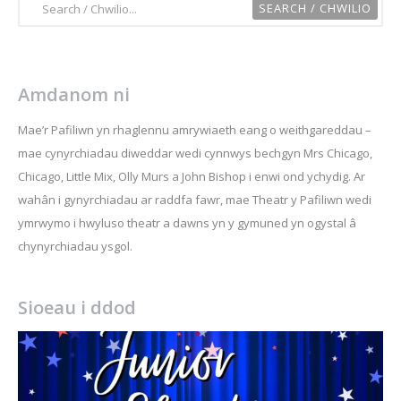
Amdanom ni
Mae’r Pafiliwn yn rhaglennu amrywiaeth eang o weithgareddau –
mae cynyrchiadau diweddar wedi cynnwys bechgyn Mrs Chicago,
Chicago, Little Mix, Olly Murs a John Bishop i enwi ond ychydig. Ar
wahân i gynyrchiadau ar raddfa fawr, mae Theatr y Pafiliwn wedi
ymrwymo i hwyluso theatr a dawns yn y gymuned yn ogystal â
chynyrchiadau ysgol.
Sioeau i ddod