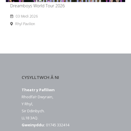
Dreamboys World Tour 2026
03 Medi 2026
Rhyl Pavilion
CYSYLLTWCH Â NI
Theatr y Pafiliwn
Rhodfa’r Dwyrain,
Y Rhyl,
Sir Ddinbych.
LL18 3AQ.
Gweinyddu:
01745 332414