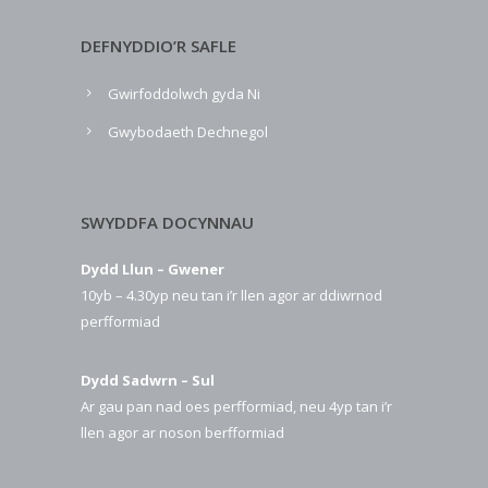
DEFNYDDIO’R SAFLE
Gwirfoddolwch gyda Ni
Gwybodaeth Dechnegol
SWYDDFA DOCYNNAU
Dydd Llun – Gwener
10yb – 4.30yp neu tan i’r llen agor ar ddiwrnod
perfformiad
Dydd Sadwrn – Sul
Ar gau pan nad oes perfformiad, neu 4yp tan i’r
llen agor ar noson berfformiad