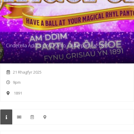
Cinderella Adults Only Panto – Afterparty at 1891
21 Rhagfyr 2025
9pm
1891