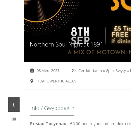
Northern Soul Night at 1891
08 Medi 2023
Cerddoriaeth o 8pm, Bwyty a 
1891 GWERTHU ALLAN
Info / Gwybodaeth
Prisiau Tocynnau:
£5.00 neu mynediad am ddim 