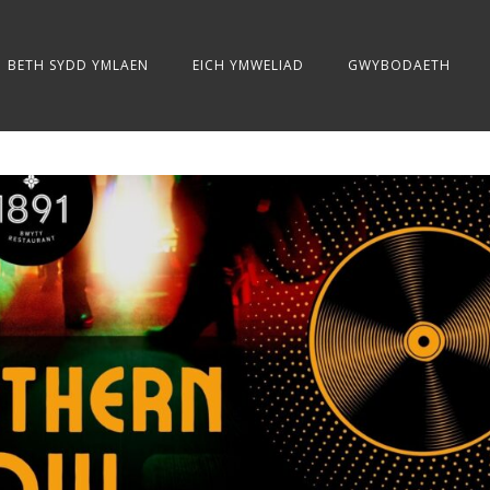
BETH SYDD YMLAEN
EICH YMWELIAD
GWYBODAETH