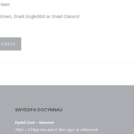
mlaen
town, Enaid Gogleddol ac Enaid Clasurol
TICKETS
SWYDDFA DOCYNNAU
Dydd Llun – Gwener
10yb – 4.30yp neu tan i’r llen agor ar ddiwrnod