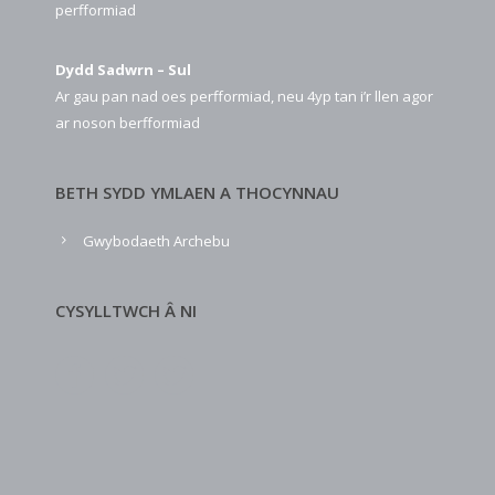
perfformiad
Dydd Sadwrn – Sul
Ar gau pan nad oes perfformiad, neu 4yp tan i’r llen agor
ar noson berfformiad
BETH SYDD YMLAEN A THOCYNNAU
Gwybodaeth Archebu
CYSYLLTWCH Â NI