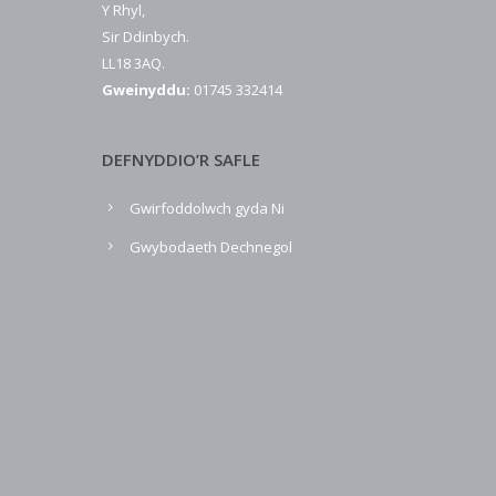
Y Rhyl,
Sir Ddinbych.
LL18 3AQ.
Gweinyddu:
01745 332414
DEFNYDDIO’R SAFLE
Gwirfoddolwch gyda Ni
Gwybodaeth Dechnegol