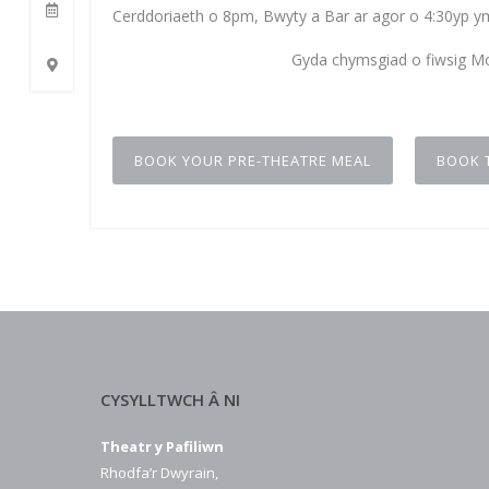
Cerddoriaeth o 8pm, Bwyty a Bar ar agor o 4:30yp y
Gyda chymsgiad o fiwsig Mo
BOOK YOUR PRE-THEATRE MEAL
BOOK 
CYSYLLTWCH Â NI
Theatr y Pafiliwn
Rhodfa’r Dwyrain,