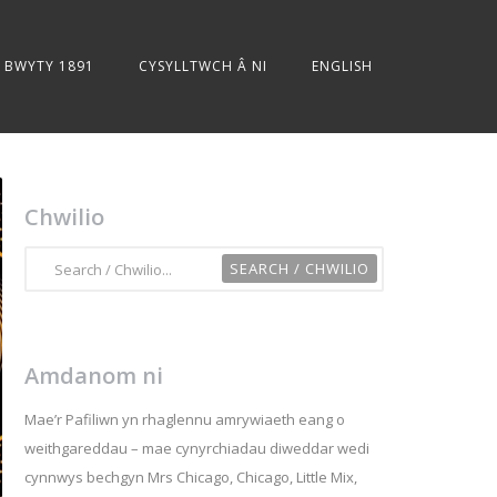
BWYTY 1891
CYSYLLTWCH Â NI
ENGLISH
Chwilio
Amdanom ni
Mae’r Pafiliwn yn rhaglennu amrywiaeth eang o
weithgareddau – mae cynyrchiadau diweddar wedi
cynnwys bechgyn Mrs Chicago, Chicago, Little Mix,