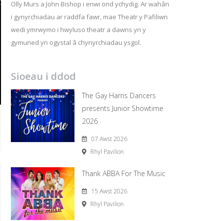
Olly Murs a John Bishop i enwi ond ychydig. Ar wahân
i gynyrchiadau ar raddfa fawr, mae Theatr y Pafiliwn
wedi ymrwymo i hwyluso theatr a dawns yn y
gymuned yn ogystal â chynyrchiadau ysgol.
Sioeau i ddod
The Gay Harris Dancers
presents Junior Showtime
2026
07 Awst 2026
Rhyl Pavilion
Thank ABBA For The Music
15 Awst 2026
Rhyl Pavilion