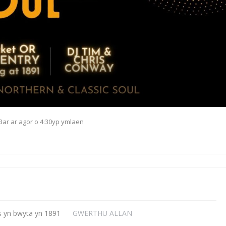
Bar ar agor o 4:30yp ymlaen
os yn bwyta yn 1891
GWERTHU ALLAN