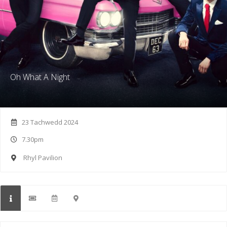
Oh What A Night
23 Tachwedd 2024
7.30pm
Rhyl Pavilion