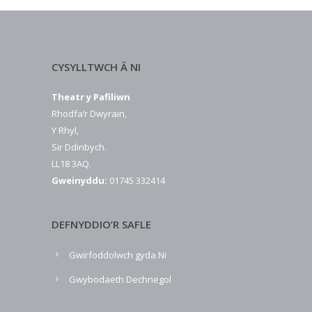
CYSYLLTWCH Â NI
Theatr y Pafiliwn
Rhodfa’r Dwyrain,
Y Rhyl,
Sir Ddinbych.
LL18 3AQ.
Gweinyddu:
01745 332414
DEFNYDDIO’R SAFLE
Gwirfoddolwch gyda Ni
Gwybodaeth Dechnegol