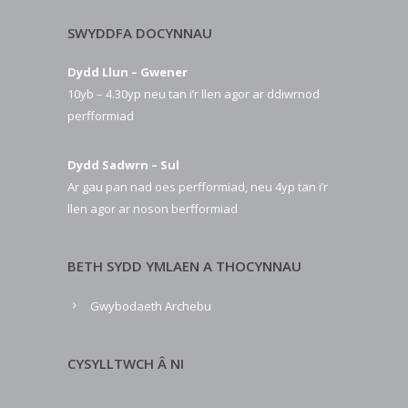
SWYDDFA DOCYNNAU
Dydd Llun – Gwener
10yb – 4.30yp neu tan i’r llen agor ar ddiwrnod
perfformiad
Dydd Sadwrn – Sul
Ar gau pan nad oes perfformiad, neu 4yp tan i’r
llen agor ar noson berfformiad
BETH SYDD YMLAEN A THOCYNNAU
Gwybodaeth Archebu
CYSYLLTWCH Â NI