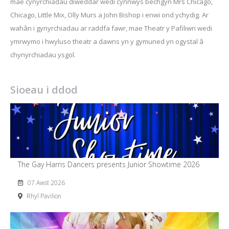
mae cynyrchiadau diweddar wedi cynnwys bechgyn Mrs Chicago,
Chicago, Little Mix, Olly Murs a John Bishop i enwi ond ychydig. Ar
wahân i gynyrchiadau ar raddfa fawr, mae Theatr y Pafiliwn wedi
ymrwymo i hwyluso theatr a dawns yn y gymuned yn ogystal â
chynyrchiadau ysgol.
Sioeau i ddod
The Gay Harris Dancers presents Junior Showtime 2026
07 Awst 2026
Rhyl Pavilion