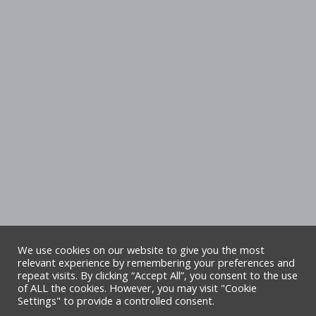
We use cookies on our website to give you the most
relevant experience by remembering your preferences and
repeat visits. By clicking “Accept All”, you consent to the use
Hawlfraint Cyngor Sir Ddinbych. Cedwir
of ALL the cookies. However, you may visit "Cookie
Settings" to provide a controlled consent.
pob hawl. Safle gan TA6