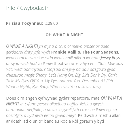
Info / Gwybodaeth
Prisiau Tocynnau:
£28.00
OH WHAT A NIGHT
O WHAT A NIGHT!
yn mynd â chi’n ôl mewn amser ar daith
gerddorol drwy yrfa wych
Frankie Valli & The Four Seasons
,
wedi ei roi mewn sioe sydd wedi ennill nifer o wobrau
Jersey Boys
,
ac sydd wedi bod yn llenwi
theatrau
dros y byd ers 2005. Mae llais
Valli wedi dominyddu’r tonfeddi am fwy na dau ddegawd gyda
chlasuron megis Sherry, Let’s Hang On, Big Girls Don’t Cry, Can’t
Take My Eyes Off You, My Eyes Adored You,
December 63 (Oh
What a Night), Bye Baby, Who Loves You a llawer mwy.
Does dim angen cyflwyniad gyda’r repertoire, mae
OH WHAT A
NIGHT!
yn cyfuno personoliaethau hoffus, lleisiau gwych,
harmon
ï
au perffaith, a dawnsio gwell fyth i roi sioe llawn egni a
nostalgia, a byddwch eisiau gweld mwy!
Peidiwch â methu allan
ar ddathliad o un o’r bandiau Roc a Rôl gorau’n y byd