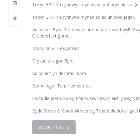
Tocyn £25: Yn cynnwys mynediad, prif bryd blasus (dew
Tocyn £10: Yn cynnwys mynediad ac un diod Jäger.
Adloniant Byw: Paratowch am noson llawn hwyl! Mwyn
Oktoberfest gorau.
Manylion y Digwyddiad:
Drysau ar agor: 5pm
Adloniant yn dechrau: 6pm
Bar Ar Agor Tan: Hanner nos
Cystadleuaeth Gwisg Ffansi: Gwisgwch eich gwisg Okto
Bydd Steins & Cwrw Almaeneg Traddodiadol ar gael i ga
BOOK TICKETS