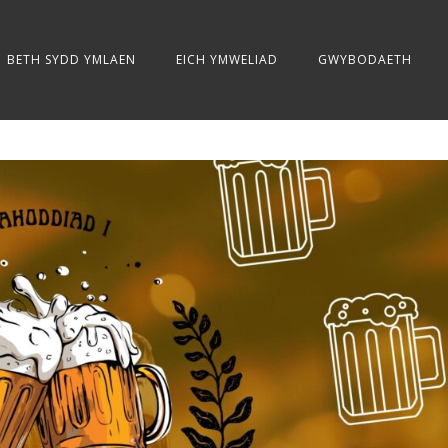
BETH SYDD YMLAEN
EICH YMWELIAD
GWYBODAETH