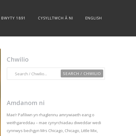
BWYTY 1891
CYSYLLTWCH Â NI
ENGLISH
Chwilio
Amdanom ni
Mae’r Pafiliwn yn rhaglennu amrywiaeth eang o
weithgareddau – mae cynyrchiadau diweddar wedi
cynnwys bechgyn Mrs Chicago, Chicago, Little Mix,