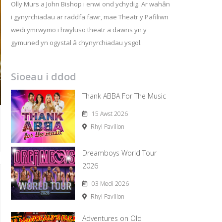
Olly Murs a John Bishop i enwi ond ychydig. Ar wahân
i gynyrchiadau ar raddfa fawr, mae Theatr y Pafiliwn
wedi ymrwymo i hwyluso theatr a dawns yn y
gymuned yn ogystal â chynyrchiadau ysgol.
Sioeau i ddod
Thank ABBA For The Music
15 Awst 2026
Rhyl Pavilion
Dreamboys World Tour
2026
03 Medi 2026
Rhyl Pavilion
Adventures on Old