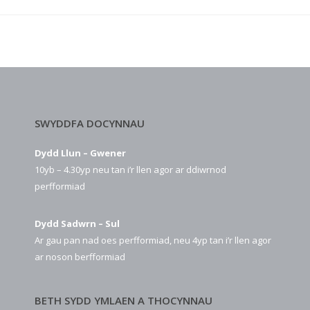
SWYDDFA DOCYNNAU
Dydd Llun – Gwener
10yb – 4.30yp neu tan i’r llen agor ar ddiwrnod
perfformiad
Dydd Sadwrn – Sul
Ar gau pan nad oes perfformiad, neu 4yp tan i’r llen agor
ar noson berfformiad
BETH SYDD YMLAEN A THOCYNNAU