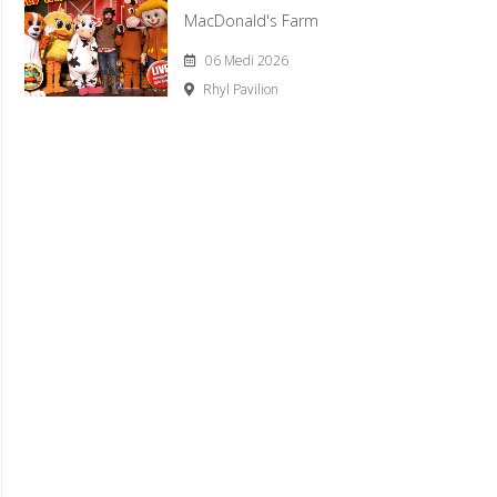
MacDonald's Farm
06 Medi 2026
Rhyl Pavilion