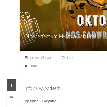
Oktoberfest ym Mwyty a Bar 1891
25 Hydref 2025
5pm
1891
Info / Gwybodaeth
Opsiynau Tocynnau: