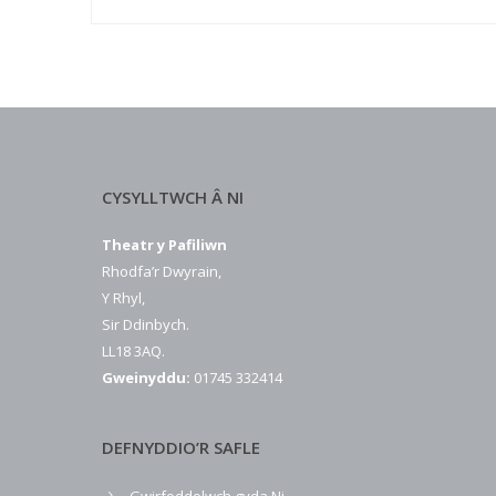
CYSYLLTWCH Â NI
Theatr y Pafiliwn
Rhodfa’r Dwyrain,
Y Rhyl,
Sir Ddinbych.
LL18 3AQ.
Gweinyddu:
01745 332414
DEFNYDDIO’R SAFLE