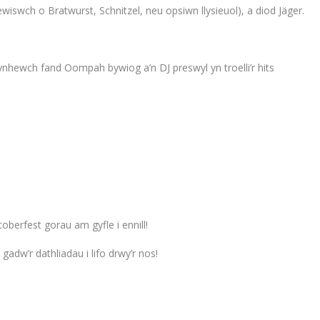
iswch o Bratwurst, Schnitzel, neu opsiwn llysieuol), a diod Jäger.
hewch fand Oompah bywiog a’n DJ preswyl yn troelli’r hits
berfest gorau am gyfle i ennill!
dw’r dathliadau i lifo drwy’r nos!