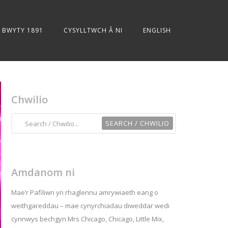
BWYTY 1891
CYSYLLTWCH Â NI
ENGLISH
Chwilio
Amdanom ni
Mae’r Pafiliwn yn rhaglennu amrywiaeth eang o
weithgareddau – mae cynyrchiadau diweddar wedi
cynnwys bechgyn Mrs Chicago, Chicago, Little Mix,