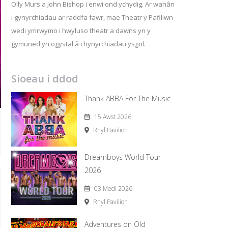
Olly Murs a John Bishop i enwi ond ychydig. Ar wahân
i gynyrchiadau ar raddfa fawr, mae Theatr y Pafiliwn
wedi ymrwymo i hwyluso theatr a dawns yn y
gymuned yn ogystal â chynyrchiadau ysgol.
Sioeau i ddod
Thank ABBA For The Music
15 Awst 2026
Rhyl Pavilion
Dreamboys World Tour
2026
03 Medi 2026
Rhyl Pavilion
Adventures on Old