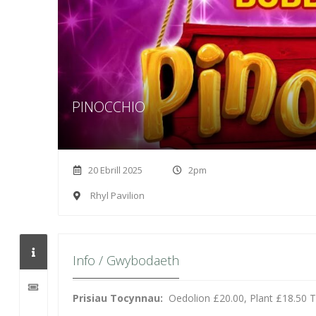
PINOCCHIO
20 Ebrill 2025
2pm
Rhyl Pavilion
Info / Gwybodaeth
Prisiau Tocynnau:
Oedolion £20.00, Plant £18.50 T