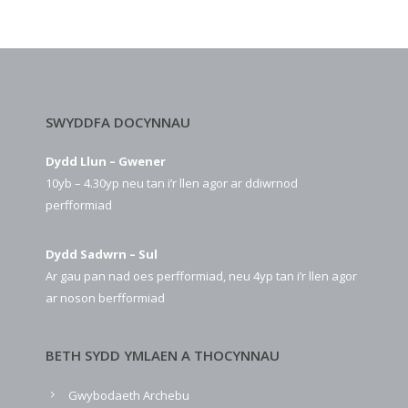
SWYDDFA DOCYNNAU
Dydd Llun – Gwener
10yb – 4.30yp neu tan i’r llen agor ar ddiwrnod
perfformiad
Dydd Sadwrn – Sul
Ar gau pan nad oes perfformiad, neu 4yp tan i’r llen agor
ar noson berfformiad
BETH SYDD YMLAEN A THOCYNNAU
Gwybodaeth Archebu