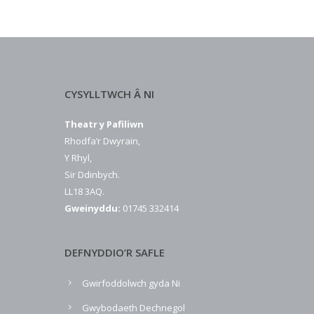
CYSYLLTWCH Â NI
Theatr y Pafiliwn
Rhodfa’r Dwyrain,
Y Rhyl,
Sir Ddinbych.
LL18 3AQ.
Gweinyddu:
01745 332414
DEFNYDDIO’R SAFLE
Gwirfoddolwch gyda Ni
Gwybodaeth Dechnegol