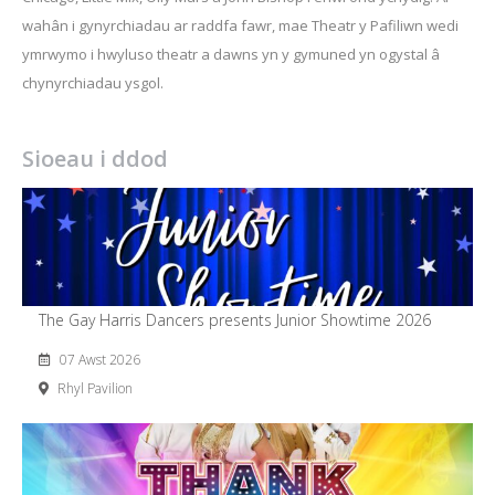
wahân i gynyrchiadau ar raddfa fawr, mae Theatr y Pafiliwn wedi
ymrwymo i hwyluso theatr a dawns yn y gymuned yn ogystal â
chynyrchiadau ysgol.
Sioeau i ddod
The Gay Harris Dancers presents Junior Showtime 2026
07 Awst 2026
Rhyl Pavilion