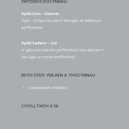
SWYDDFA DOCYNNAU
Dydd Llun – Gwener
10yb – 4.30yp neu tan i’r llen agor ar ddiwrnod
perfformiad
Dydd Sadwrn – Sul
Ar gau pan nad oes perfformiad, neu 4yp tan i’r
llen agor ar noson berfformiad
BETH SYDD YMLAEN A THOCYNNAU
Gwybodaeth Archebu
CYSYLLTWCH Â NI