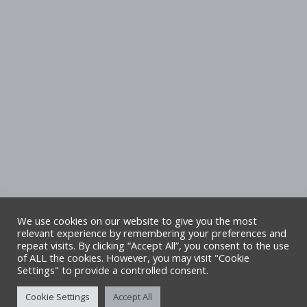
We use cookies on our website to give you the most
relevant experience by remembering your preferences and
repeat visits. By clicking “Accept All”, you consent to the use
Hawlfraint Cyngor Sir Ddinbych. Cedwir
of ALL the cookies. However, you may visit "Cookie
Settings" to provide a controlled consent.
pob hawl. Safle gan TA6
Cookie Settings
Accept All