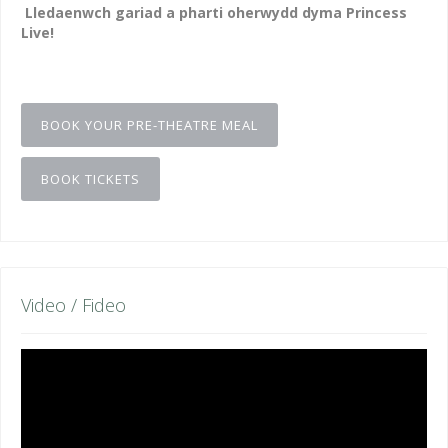
Lledaenwch gariad a pharti oherwydd dyma Princess
Live!
BOOK YOUR PRE-THEATRE MEAL
BOOK TICKETS
Video / Fideo