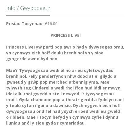
Info / Gwybodaeth
Prisiau Tocynnau:
£16.00
PRINCESS LIVE!
Princess Live! yw parti pop awr o hyd y dywysoges orau,
yn cynnwys eich hoff deulu brenhinol yn y sioe
gyngerdd awr o hyd hon.
Mae’r Tywysogesau wedi blino ar eu dyletswyddau
brenhinol. Felly penderfynon nhw ddod at ei gilydd a
gwneud y grŵp pop merched arbennig yma. Mae
tylwyth teg Cinderella wedi rhoi ffon hud iddi er mwyn
iddi allu rhoi gwedd a steil newydd i’r tywysogesau
eraill. Gyda chaneuon pop a theatr gerdd a fydd yn cael
y teulu cyfan i ganu a dawnsio. Dychmygwch eich hoff
dywysogesau ond fel nad ydych erioed wedi eu gweld
o’r blaen. Mae’r tocyn hefyd yn cynnwys cyfle i dynnu
lluniau ar ôl y sioe gyda’r cymeriadau.