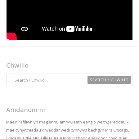
Chwilio
Amdanom ni
Mae’r Pafiliwn yn rhaglennu amrywiaeth eang o weithgareddau –
mae cynyrchiadau diweddar wedi cynnwys bechgyn Mrs Chicago,
Chicago, Little Mix, Olly Murs a John Bishop i enwi ond ychydig. Ar