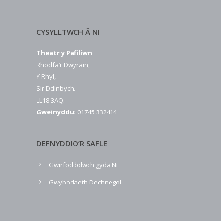
CYSYLLTWCH Â NI
Theatr y Pafiliwn
Rhodfa’r Dwyrain,
Y Rhyl,
Sir Ddinbych.
LL18 3AQ.
Gweinyddu:
01745 332414
DEFNYDDIO’R SAFLE
Gwirfoddolwch gyda Ni
Gwybodaeth Dechnegol