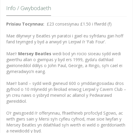
Info / Gwybodaeth
Prisiau Tocynnau:
£23 consesiynau £1.50 i ffwrdd (f)
Mae dilynwyr y Beatles yn paratoi i gael eu syfrdanu gan hoff
fand teyrnged y byd a anwyd yn Lerpwl i’r ‘Fab Four’.
Mae’r
Mersey Beatles
wedi bod yn rocio sioeau sydd wedi
gwerthu allan o gwmpas y byd ers 1999, gyda’u dathliad
gwirioneddol ddilys o John Paul, George, a Ringo, sy’n cael ei
gymeradwyo’n eang.
Mae’r band – sydd wedi gwneud 600 o ymddangosiadau dros
gyfnod o 10 mlynedd yn lleoliad enwog Lerpwl y Cavern Club –
yn creu naws o ysbryd mewnol ac allanol y Pedwarawd
gwreiddiol.
O’r gwisgoedd i’r offerynnau, ffraethineb profoclyd Sgows, ac
wrth gwrs sain y Mersi sy’n cyfleu cyfnod, mae sioe lwyfan y
Mersey Beatles yn ddathliad sy’n werth ei weld o gerddoriaeth
a newidiodd y byd.