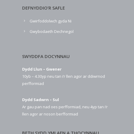
DEFNYDDIO’R SAFLE
Gwirfoddolwch gyda Ni
Gwybodaeth Dechnegol
SWYDDFA DOCYNNAU
Dydd Llun – Gwener
10yb – 4.30yp neu tan i’r llen agor ar ddiwrnod
perfformiad
Dydd Sadwrn – Sul
Ar gau pan nad oes perfformiad, neu 4yp tan i’r
llen agor ar noson berfformiad
BETH SYDD YMLAEN A THOCYNNAU