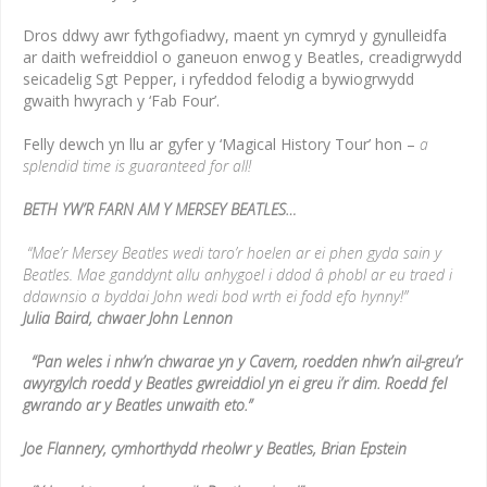
Dros ddwy awr fythgofiadwy, maent yn cymryd y gynulleidfa
ar daith wefreiddiol o ganeuon enwog y Beatles, creadigrwydd
seicadelig Sgt Pepper, i ryfeddod felodig a bywiogrwydd
gwaith hwyrach y ‘Fab Four’.
Felly dewch yn llu ar gyfer y ‘Magical History Tour’ hon –
a
splendid time is guaranteed for all!
BETH YW’R FARN AM Y MERSEY BEATLES…
“Mae’r Mersey Beatles wedi taro’r hoelen ar ei phen gyda sain y
Beatles.
Mae ganddynt allu anhygoel i ddod â phobl ar eu traed i
ddawnsio a byddai John wedi bod wrth ei fodd efo hynny!”
Julia Baird, chwaer John Lennon
“Pan weles i nhw’n chwarae yn y Cavern, roedden nhw’n ail-greu’r
awyrgylch roedd y Beatles gwreiddiol yn ei greu i’r dim.
Roedd fel
gwrando ar y Beatles unwaith eto.”
Joe Flannery, cymhorthydd rheolwr y Beatles, Brian Epstein