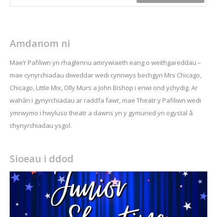
Amdanom ni
Mae’r Pafiliwn yn rhaglennu amrywiaeth eang o weithgareddau –
mae cynyrchiadau diweddar wedi cynnwys bechgyn Mrs Chicago,
Chicago, Little Mix, Olly Murs a John Bishop i enwi ond ychydig. Ar
wahân i gynyrchiadau ar raddfa fawr, mae Theatr y Pafiliwn wedi
ymrwymo i hwyluso theatr a dawns yn y gymuned yn ogystal â
chynyrchiadau ysgol.
Sioeau i ddod