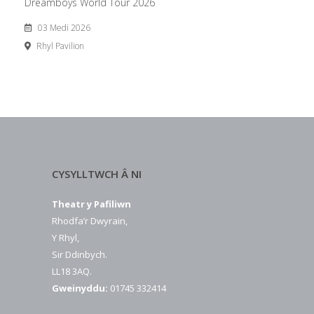
Dreamboys World Tour 2026
03 Medi 2026
Rhyl Pavilion
CYSYLLTWCH Â NI
Theatr y Pafiliwn
Rhodfa’r Dwyrain,
Y Rhyl,
Sir Ddinbych.
LL18 3AQ.
Gweinyddu:
01745 332414