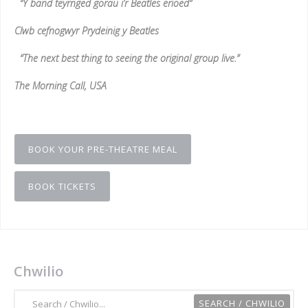
“Y band teyrnged gorau i’r Beatles erioed”
Clwb cefnogwyr Prydeinig y Beatles
“The next best thing to seeing the original group live.”
The Morning Call, USA
BOOK YOUR PRE-THEATRE MEAL
BOOK TICKETS
Chwilio