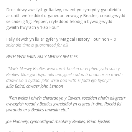
Dros ddwy awr fythgofiadwy, maent yn cymryd y gynulleidfa
ar daith wefreiddiol o ganeuon enwog y Beatles, creadigrwydd
seicadelig Sgt Pepper, i ryfeddod felodig a bywiogrwydd
gwaith hwyrach y ‘Fab Four’.
Felly dewch yn llu ar gyfer y ‘Magical History Tour’ hon –
a
splendid time is guaranteed for all!
BETH YW’R FARN AM Y MERSEY BEATLES…
“Mae’r Mersey Beatles wedi taro’r hoelen ar ei phen gyda sain y
Beatles.
Mae ganddynt allu anhygoel i ddod â phobl ar eu traed i
ddawnsio a byddai John wedi bod wrth ei fodd efo hynny!”
Julia Baird, chwaer John Lennon
“Pan weles i nhw’n chwarae yn y Cavern, roedden nhw’n ail-greu’r
awyrgylch roedd y Beatles gwreiddiol yn ei greu i’r dim.
Roedd fel
gwrando ar y Beatles unwaith eto.”
Joe Flannery, cymhorthydd rheolwr y Beatles, Brian Epstein