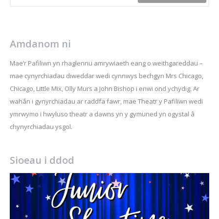
Amdanom ni
Mae’r Pafiliwn yn rhaglennu amrywiaeth eang o weithgareddau –
mae cynyrchiadau diweddar wedi cynnwys bechgyn Mrs Chicago,
Chicago, Little Mix, Olly Murs a John Bishop i enwi ond ychydig. Ar
wahân i gynyrchiadau ar raddfa fawr, mae Theatr y Pafiliwn wedi
ymrwymo i hwyluso theatr a dawns yn y gymuned yn ogystal â
chynyrchiadau ysgol.
Sioeau i ddod