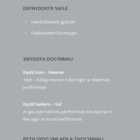
DEFNYDDIO’R SAFLE
Gwirfoddolwch gyda Ni
Gwybodaeth Dechnegol
SWYDDFA DOCYNNAU
Dydd Llun – Gwener
10yb – 4.30yp neu tan i’r llen agor ar ddiwrnod
perfformiad
Dydd Sadwrn – Sul
Ar gau pan nad oes perfformiad, neu 4yp tan i’r
llen agor ar noson berfformiad
BETH SYDD YMLAEN A THOCYNNAU