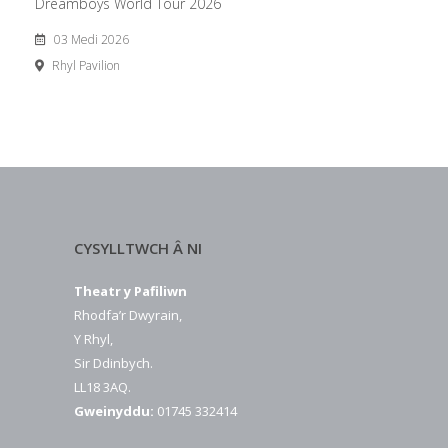
Dreamboys World Tour 2026
03 Medi 2026
Rhyl Pavilion
CYSYLLTWCH Â NI
Theatr y Pafiliwn
Rhodfa’r Dwyrain,
Y Rhyl,
Sir Ddinbych.
LL18 3AQ.
Gweinyddu:
01745 332414