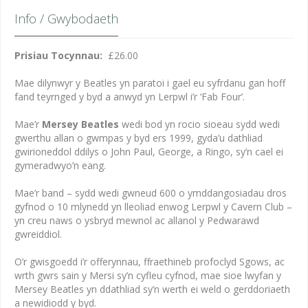
Info / Gwybodaeth
Prisiau Tocynnau:
£26.00
Mae dilynwyr y Beatles yn paratoi i gael eu syfrdanu gan hoff
fand teyrnged y byd a anwyd yn Lerpwl i’r ‘Fab Four’.
Mae’r
Mersey Beatles
wedi bod yn rocio sioeau sydd wedi
gwerthu allan o gwmpas y byd ers 1999, gyda’u dathliad
gwirioneddol ddilys o John Paul, George, a Ringo, sy’n cael ei
gymeradwyo’n eang.
Mae’r band – sydd wedi gwneud 600 o ymddangosiadau dros
gyfnod o 10 mlynedd yn lleoliad enwog Lerpwl y Cavern Club –
yn creu naws o ysbryd mewnol ac allanol y Pedwarawd
gwreiddiol.
O’r gwisgoedd i’r offerynnau, ffraethineb profoclyd Sgows, ac
wrth gwrs sain y Mersi sy’n cyfleu cyfnod, mae sioe lwyfan y
Mersey Beatles yn ddathliad sy’n werth ei weld o gerddoriaeth
a newidiodd y byd.