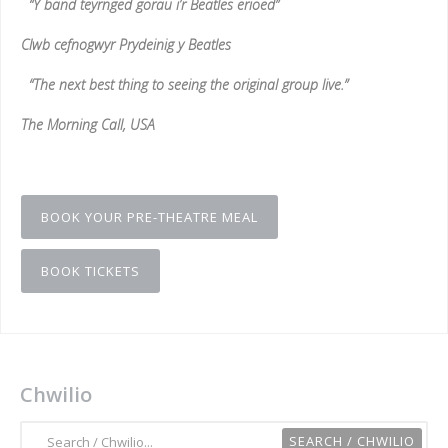
“Y band teyrnged gorau i’r Beatles erioed”
Clwb cefnogwyr Prydeinig y Beatles
“The next best thing to seeing the original group live.”
The Morning Call, USA
BOOK YOUR PRE-THEATRE MEAL
BOOK TICKETS
Chwilio