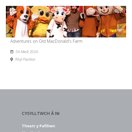
Adventures on Old MacDonald's Farm
06 Medi 2026
Rhyl Pavilion
CYSYLLTWCH Â NI
Theatr y Pafiliwn