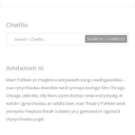
Chwilio
Amdanom ni
Mae’r Pafiliwn yn rhaglennu amrywiaeth eang o weithgareddau –
mae cynyrchiadau diweddar wedi cynnwys bechgyn Mrs Chicago,
Chicago, Little Mix, Olly Murs a John Bishop i enwi ond ychydig. Ar
wahân i gynyrchiadau ar raddfa fawr, mae Theatr y Pafiliwn wedi
ymrwymo i hwyluso theatr a dawns yn y gymuned yn ogystal â
chynyrchiadau ysgol.