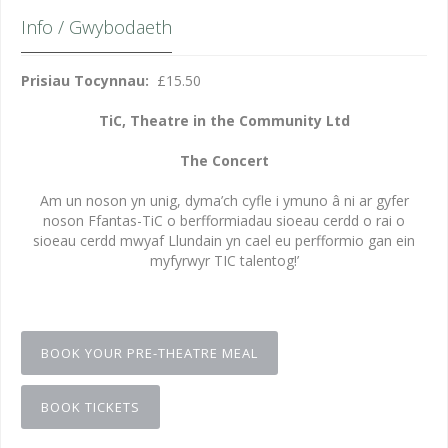
Info / Gwybodaeth
Prisiau Tocynnau:
£15.50
TiC, Theatre in the Community Ltd
The Concert
Am un noson yn unig, dyma’ch cyfle i ymuno â ni ar gyfer
noson Ffantas-TiC o berfformiadau sioeau cerdd o rai o
sioeau cerdd mwyaf Llundain yn cael eu perfformio gan ein
myfyrwyr TIC talentog!’
BOOK YOUR PRE-THEATRE MEAL
BOOK TICKETS