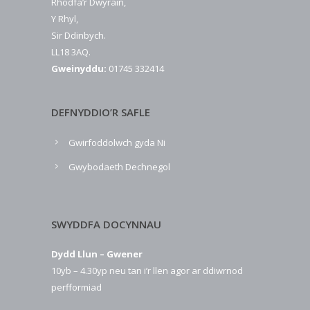
Rhodfa’r Dwyrain,
Y Rhyl,
Sir Ddinbych.
LL18 3AQ.
Gweinyddu:
01745 332414
DEFNYDDIO’R SAFLE
Gwirfoddolwch gyda Ni
Gwybodaeth Dechnegol
SWYDDFA DOCYNNAU
Dydd Llun – Gwener
10yb – 4.30yp neu tan i’r llen agor ar ddiwrnod
perfformiad