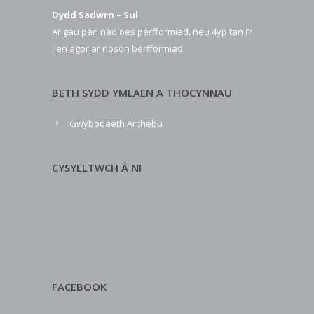
Dydd Sadwrn – Sul
Ar gau pan nad oes perfformiad, neu 4yp tan i’r
llen agor ar noson berfformiad
BETH SYDD YMLAEN A THOCYNNAU
Gwybodaeth Archebu
CYSYLLTWCH Â NI
FACEBOOK