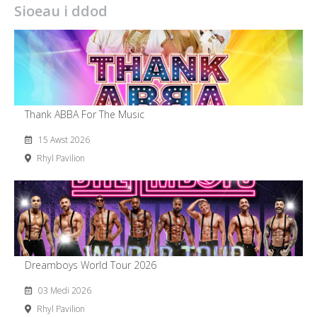
Sioeau i ddod
Thank ABBA For The Music
15 Awst 2026
Rhyl Pavilion
Dreamboys World Tour 2026
03 Medi 2026
Rhyl Pavilion