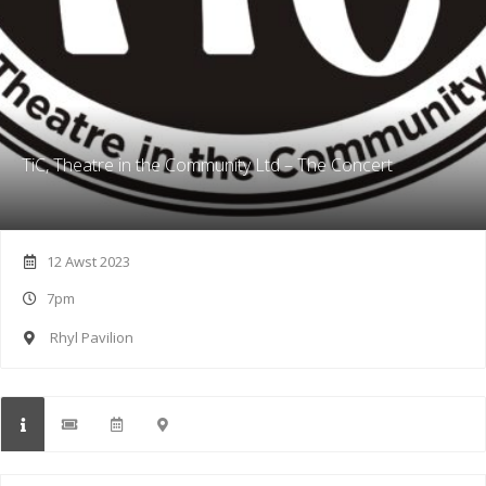
TiC, Theatre in the Community Ltd – The Concert
12 Awst 2023
7pm
Rhyl Pavilion