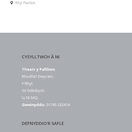
Rhyl Pavilion
CYSYLLTWCH Â NI
Theatr y Pafiliwn
Rhodfa’r Dwyrain,
Y Rhyl,
Sir Ddinbych.
LL18 3AQ.
Gweinyddu:
01745 332414
DEFNYDDIO’R SAFLE