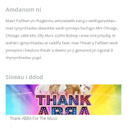
Amdanom ni
Mae’r Pafiliwn yn rhaglennu amrywiaeth eang o weithgareddau –
mae cynyrchiadau diweddar wedi cynnwys bechgyn Mrs Chicago,
Chicago, Little Mix, Olly Murs a John Bishop i enwi ond ychydig. Ar
wahân i gynyrchiadau ar raddfa fawr, mae Theatr y Pafiliwn wedi
ymrwymo i hwyluso theatr a dawns yn y gymuned yn ogystal â
chynyrchiadau ysgol.
Sioeau i ddod
Thank ABBA For The Music