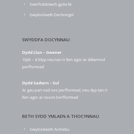
Gwirfoddolwch gyda Ni
Gwybodaeth Dechnegol
SWYDDFA DOCYNNAU
Dydd Llun – Gwener
10yb – 4.30yp neu tan i’r llen agor ar ddiwrnod
perfformiad
Dydd Sadwrn – Sul
Ar gau pan nad oes perfformiad, neu 4yp tan i’r
llen agor ar noson berfformiad
BETH SYDD YMLAEN A THOCYNNAU
Gwybodaeth Archebu