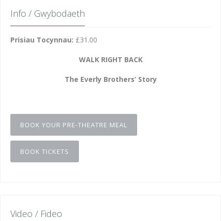
Info / Gwybodaeth
Prisiau Tocynnau:
£31.00
WALK RIGHT BACK
The Everly Brothers’ Story
BOOK YOUR PRE-THEATRE MEAL
BOOK TICKETS
Video / Fideo