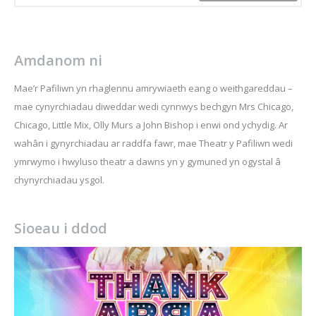
Amdanom ni
Mae’r Pafiliwn yn rhaglennu amrywiaeth eang o weithgareddau –
mae cynyrchiadau diweddar wedi cynnwys bechgyn Mrs Chicago,
Chicago, Little Mix, Olly Murs a John Bishop i enwi ond ychydig. Ar
wahân i gynyrchiadau ar raddfa fawr, mae Theatr y Pafiliwn wedi
ymrwymo i hwyluso theatr a dawns yn y gymuned yn ogystal â
chynyrchiadau ysgol.
Sioeau i ddod