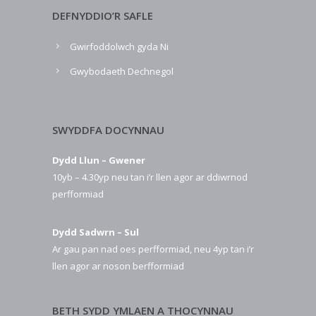
DEFNYDDIO’R SAFLE
Gwirfoddolwch gyda Ni
Gwybodaeth Dechnegol
SWYDDFA DOCYNNAU
Dydd Llun – Gwener
10yb – 4.30yp neu tan i’r llen agor ar ddiwrnod
perfformiad
Dydd Sadwrn – Sul
Ar gau pan nad oes perfformiad, neu 4yp tan i’r
llen agor ar noson berfformiad
BETH SYDD YMLAEN A THOCYNNAU