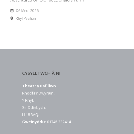
06 Medi 2026
Rhyl Pavilion
CYSYLLTWCH Â NI
Theatr y Pafiliwn
Rhodfa’r Dwyrain,
Y Rhyl,
Sir Ddinbych.
LL18 3AQ.
Gweinyddu:
01745 332414