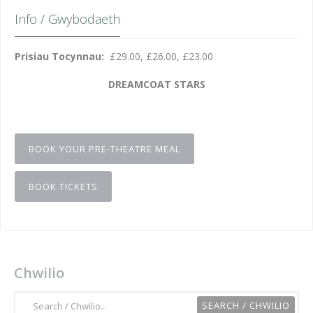
Info / Gwybodaeth
Prisiau Tocynnau:
£29.00, £26.00, £23.00
DREAMCOAT STARS
BOOK YOUR PRE-THEATRE MEAL
BOOK TICKETS
Chwilio