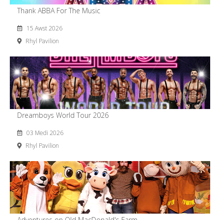
Thank ABBA For The Music
15 Awst 2026
Rhyl Pavilion
Dreamboys World Tour 2026
03 Medi 2026
Rhyl Pavilion
Adventures on Old MacDonald's Farm