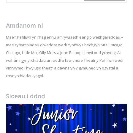
Amdanom ni
Mae’r Pafiliwn yn rhaglennu amrywiaeth eang o weithgareddau –
mae cynyrchiadau diweddar wedi cynnwys bechgyn Mrs Chicago,
Chicago, Little Mix, Olly Murs a John Bishop i enwi ond ychydig. Ar
wahân i gynyrchiadau ar raddfa fawr, mae Theatr y Pafiliwn wedi
ymrwymo i hwyluso theatr a dawns yn y gymuned yn ogystal â
chynyrchiadau ysgol.
Sioeau i ddod