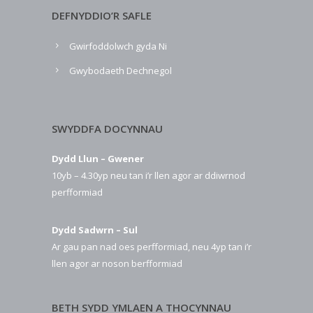
DEFNYDDIO’R SAFLE
Gwirfoddolwch gyda Ni
Gwybodaeth Dechnegol
SWYDDFA DOCYNNAU
Dydd Llun – Gwener
10yb – 4.30yp neu tan i’r llen agor ar ddiwrnod
perfformiad
Dydd Sadwrn – Sul
Ar gau pan nad oes perfformiad, neu 4yp tan i’r
llen agor ar noson berfformiad
BETH SYDD YMLAEN A THOCYNNAU