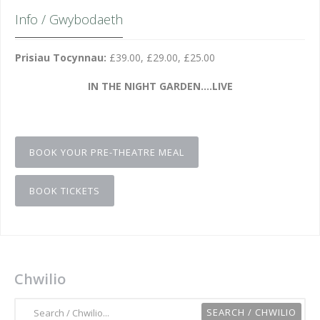
Info / Gwybodaeth
Prisiau Tocynnau:
£39.00, £29.00, £25.00
IN THE NIGHT GARDEN….LIVE
BOOK YOUR PRE-THEATRE MEAL
BOOK TICKETS
Chwilio