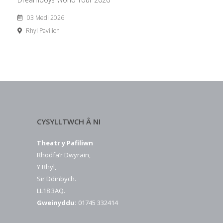
03 Medi 2026
Rhyl Pavilion
CYSYLLTWCH Â NI
Theatr y Pafiliwn
Rhodfa’r Dwyrain,
Y Rhyl,
Sir Ddinbych.
LL18 3AQ.
Gweinyddu:
01745 332414