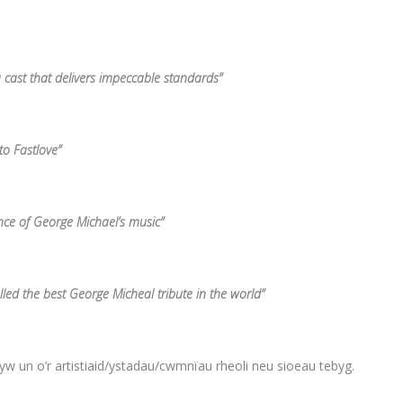
cast that delivers impeccable standards”
 to Fastlove”
nce of George Michael’s music”
called the best George Micheal tribute in the world”
yw un o’r artistiaid/ystadau/cwmnïau rheoli neu sioeau tebyg.