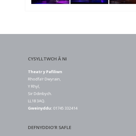
CYSYLLTWCH Â NI
Theatr y Pafiliwn
Rhodfa’r Dwyrain,
Y Rhyl,
Sir Ddinbych.
LL18 3AQ.
Gweinyddu:
01745 332414
DEFNYDDIO’R SAFLE