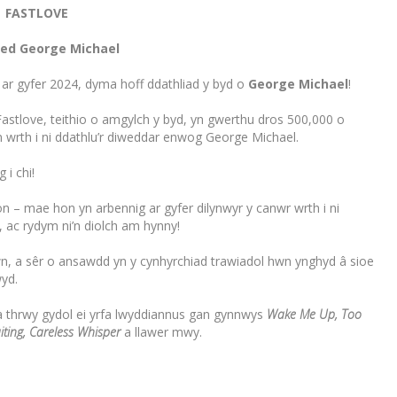
FASTLOVE
ed George Michael
ar gyfer 2024, dyma hoff ddathliad y byd o
George Michael
!
astlove, teithio o amgylch y byd, yn gwerthu dros 500,000 o
rth i ni ddathlu’r diweddar enwog George Michael.
 i chi!
 – mae hon yn arbennig ar gyfer dilynwyr y canwr wrth i ni
 ac rydym ni’n diolch am hynny!
wn, a sêr o ansawdd yn y cynhyrchiad trawiadol hwn ynghyd â sioe
wyd.
 thrwy gydol ei yrfa lwyddiannus gan gynnwys
Wake Me Up, Too
ting, Careless Whisper
a llawer mwy.