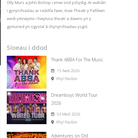
Olly Murs a John Bishop i enwi ond ychydig. Ar wahân
i gynyrchiadau ar raddfa fawr, mae Theatr y Pafiliwn
wedi ymrwymo i hwyluso theatr a dawns yn y
gymuned yn ogystal â chynyrchiadau ysgol.
Sioeau i ddod
Thank ABBA For The Music
15 Awst 2026
Rhyl Pavilion
Dreamboys World Tour
2026
03 Medi 2026
Rhyl Pavilion
Adventures on Old