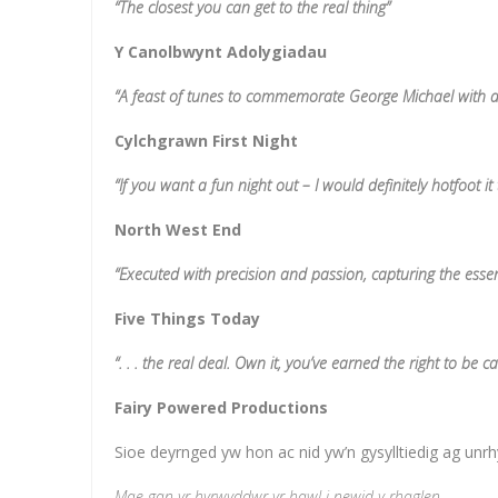
“The closest you can get to the real thing”
Y Canolbwynt Adolygiadau
“A feast of tunes to commemorate George Michael with a 
Cylchgrawn First Night
“If you want a fun night out – I would definitely hotfoot it
North West End
“Executed with precision and passion, capturing the esse
Five Things Today
“. . . the real deal. Own it, you’ve earned the right to be 
Fairy Powered Productions
Sioe deyrnged yw hon ac nid yw’n gysylltiedig ag unrh
Mae gan yr hyrwyddwr yr hawl i newid y rhaglen.