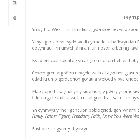
Teyrng
Yn syth o West End Llundain, gyda sioe newydd sbon 
Ychydig o sioeau sydd wedi cyrraedd uchafbwyntiau F
docynnau. Ymunwch â ni am un noson arbennig iawn w
Bydd ein cast talentog yn ail-greu noson heb ei thebyg
Cewch greu atgofion newydd wrth ail-fyw hen glasuron
ddathlu un o gerddorion gorau a welodd y byd erioed,
Mae popeth i’w gael yn y sioe hon, y pŵer, yr emosi
fideo a goleuadau, wrth i ni ail-greu trac sain eich by
Yn cynnwys yr holl ganeuon poblogaidd, gan Wham! a
Funky, Father Figure, Freedom, Faith, Knew You Were Wai
Fastlove: ar gyfer y dilynwyr.