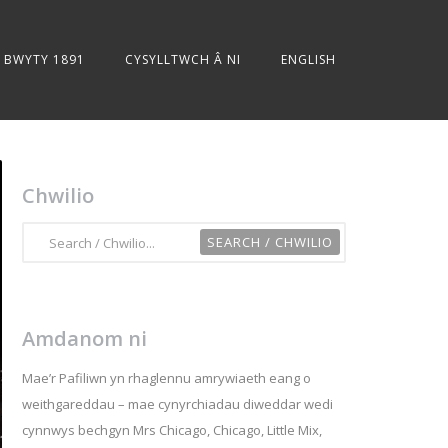
BWYTY 1891
CYSYLLTWCH Â NI
ENGLISH
Chwilio
Amdanom ni
Mae’r Pafiliwn yn rhaglennu amrywiaeth eang o
weithgareddau – mae cynyrchiadau diweddar wedi
cynnwys bechgyn Mrs Chicago, Chicago, Little Mix,