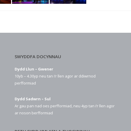
SWYDDFA DOCYNNAU
Dydd Llun – Gwener
10yb – 4.30yp neu tan i’r llen agor ar ddiwrnod
perfformiad
Dydd Sadwrn – Sul
Ar gau pan nad oes perfformiad, neu 4yp tan i’r llen agor
ar noson berfformiad