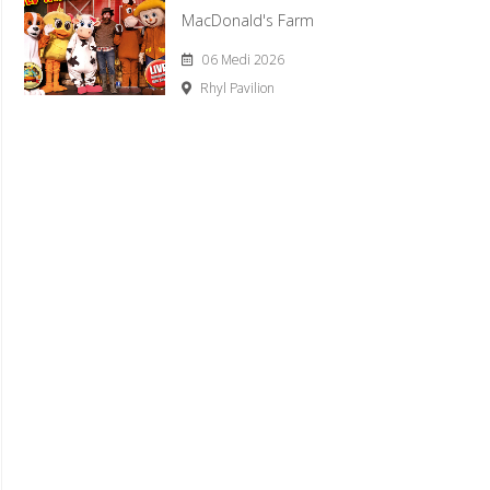
MacDonald's Farm
06 Medi 2026
Rhyl Pavilion