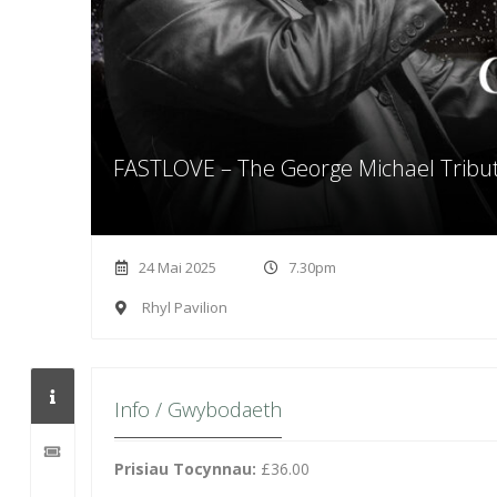
FASTLOVE – The George Michael Tribu
24 Mai 2025
7.30pm
Rhyl Pavilion
Info / Gwybodaeth
Prisiau Tocynnau:
£36.00