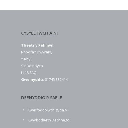
CYSYLLTWCH Â NI
Theatr y Pafiliwn
Rhodfa’r Dwyrain,
Y Rhyl,
Sir Ddinbych.
LL18 3AQ.
Gweinyddu:
01745 332414
DEFNYDDIO’R SAFLE
Gwirfoddolwch gyda Ni
Gwybodaeth Dechnegol