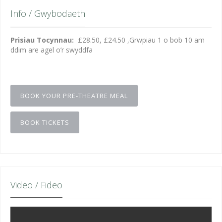
Info / Gwybodaeth
Prisiau Tocynnau:
£28.50, £24.50 ,Grwpiau 1 o bob 10 am
ddim are agel o’r swyddfa
BOOK YOUR PRE-THEATRE MEAL
BOOK TICKETS
Video / Fideo