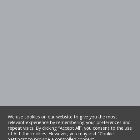
We use cookies on our website to give you the most
relevant experience by remembering your preferences and
repeat visits. By clicking “Accept All”, you consent to the use
Hawlfraint Cyngor Sir Ddinbych. Cedwir
of ALL the cookies. However, you may visit "Cookie
Settings" to provide a controlled consent.
pob hawl. Safle gan TA6