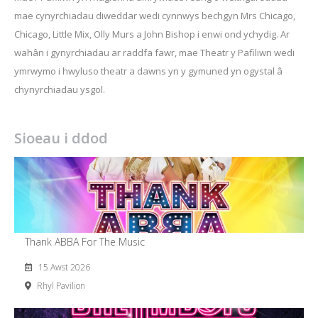
mae cynyrchiadau diweddar wedi cynnwys bechgyn Mrs Chicago,
Chicago, Little Mix, Olly Murs a John Bishop i enwi ond ychydig. Ar
wahân i gynyrchiadau ar raddfa fawr, mae Theatr y Pafiliwn wedi
ymrwymo i hwyluso theatr a dawns yn y gymuned yn ogystal â
chynyrchiadau ysgol.
Sioeau i ddod
Thank ABBA For The Music
15 Awst 2026
Rhyl Pavilion