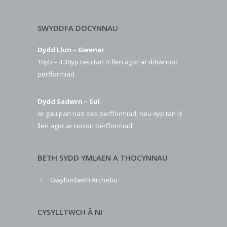
SWYDDFA DOCYNNAU
Dydd Llun – Gwener
10yb – 4.30yp neu tan i’r llen agor ar ddiwrnod
perfformiad
Dydd Sadwrn – Sul
Ar gau pan nad oes perfformiad, neu 4yp tan i’r
llen agor ar noson berfformiad
BETH SYDD YMLAEN A THOCYNNAU
Gwybodaeth Archebu
CYSYLLTWCH Â NI