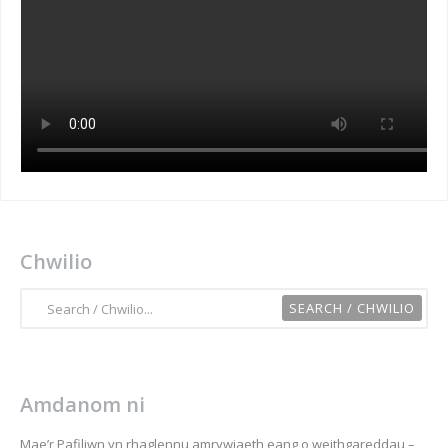
Chwilio
Amdanom ni
Mae’r Pafiliwn yn rhaglennu amrywiaeth eang o weithgareddau –