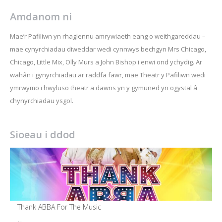
Amdanom ni
Mae’r Pafiliwn yn rhaglennu amrywiaeth eang o weithgareddau –
mae cynyrchiadau diweddar wedi cynnwys bechgyn Mrs Chicago,
Chicago, Little Mix, Olly Murs a John Bishop i enwi ond ychydig. Ar
wahân i gynyrchiadau ar raddfa fawr, mae Theatr y Pafiliwn wedi
ymrwymo i hwyluso theatr a dawns yn y gymuned yn ogystal â
chynyrchiadau ysgol.
Sioeau i ddod
Thank ABBA For The Music