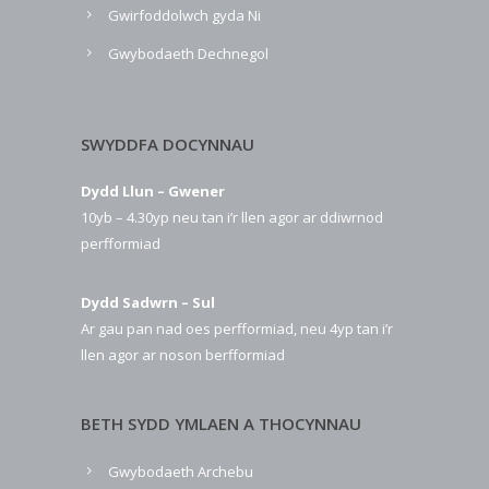
Gwirfoddolwch gyda Ni
Gwybodaeth Dechnegol
SWYDDFA DOCYNNAU
Dydd Llun – Gwener
10yb – 4.30yp neu tan i’r llen agor ar ddiwrnod
perfformiad
Dydd Sadwrn – Sul
Ar gau pan nad oes perfformiad, neu 4yp tan i’r
llen agor ar noson berfformiad
BETH SYDD YMLAEN A THOCYNNAU
Gwybodaeth Archebu