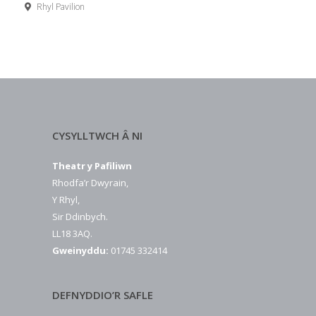
Rhyl Pavilion
CYSYLLTWCH Â NI
Theatr y Pafiliwn
Rhodfa’r Dwyrain,
Y Rhyl,
Sir Ddinbych.
LL18 3AQ.
Gweinyddu:
01745 332414
DEFNYDDIO’R SAFLE