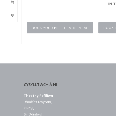
IN 
BOOK YOUR PRE-THEATRE MEAL
BOOK 
CYSYLLTWCH Â NI
Theatr y Pafiliwn
Rhodfa’r Dwyrain,
Y Rhyl,
Sir Ddinbych.