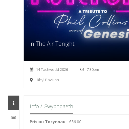
In The Air Tonight
14 Tachwedd 2026
7.30pm
Rhyl Pavilion
Info / Gwybodaeth
Prisiau Tocynnau:
£36.00