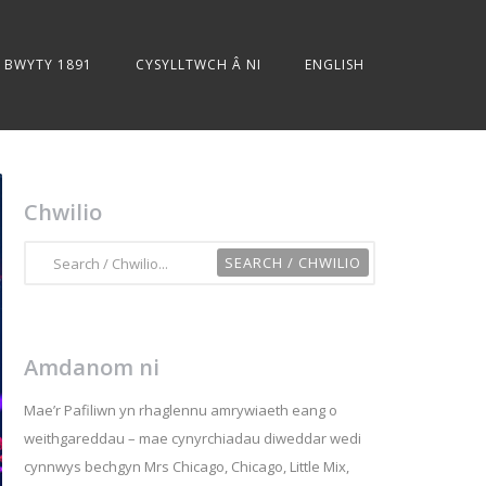
BWYTY 1891
CYSYLLTWCH Â NI
ENGLISH
Chwilio
Amdanom ni
Mae’r Pafiliwn yn rhaglennu amrywiaeth eang o
weithgareddau – mae cynyrchiadau diweddar wedi
cynnwys bechgyn Mrs Chicago, Chicago, Little Mix,