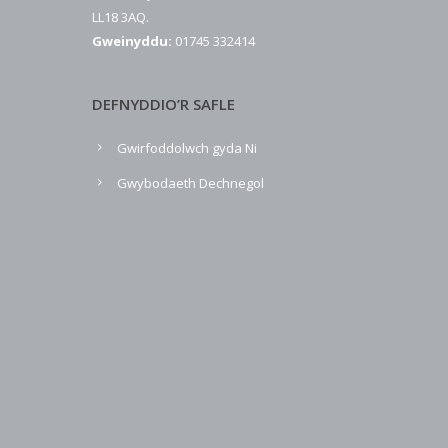
LL18 3AQ.
Gweinyddu:
01745 332414
DEFNYDDIO’R SAFLE
Gwirfoddolwch gyda Ni
Gwybodaeth Dechnegol