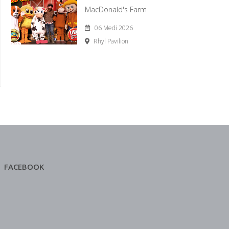
MacDonald's Farm
06 Medi 2026
Rhyl Pavilion
FACEBOOK