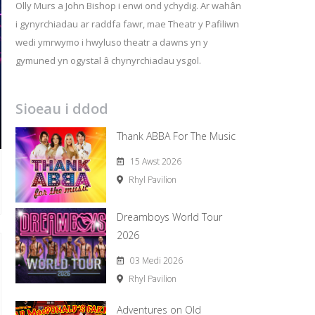
Olly Murs a John Bishop i enwi ond ychydig. Ar wahân
i gynyrchiadau ar raddfa fawr, mae Theatr y Pafiliwn
wedi ymrwymo i hwyluso theatr a dawns yn y
gymuned yn ogystal â chynyrchiadau ysgol.
Sioeau i ddod
Thank ABBA For The Music
15 Awst 2026
Rhyl Pavilion
Dreamboys World Tour
2026
03 Medi 2026
Rhyl Pavilion
Adventures on Old