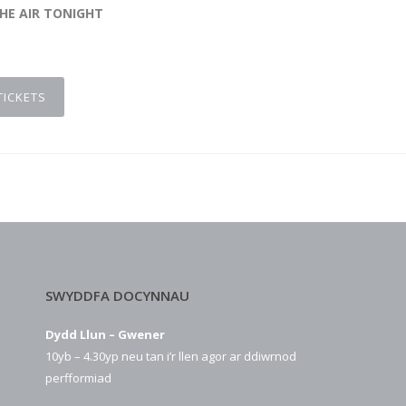
THE AIR TONIGHT
TICKETS
SWYDDFA DOCYNNAU
Dydd Llun – Gwener
10yb – 4.30yp neu tan i’r llen agor ar ddiwrnod
perfformiad