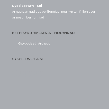
Dydd Sadwrn – Sul
Ar gau pan nad oes perfformiad, neu 4yp tan i’r llen agor
ar noson berfformiad
BETH SYDD YMLAEN A THOCYNNAU
Gwybodaeth Archebu
CYSYLLTWCH Â NI