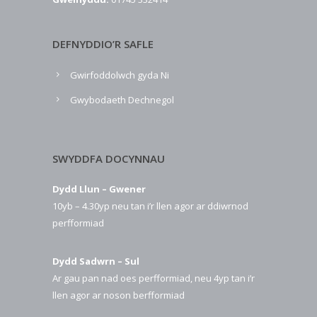
DEFNYDDIO’R SAFLE
Gwirfoddolwch gyda Ni
Gwybodaeth Dechnegol
SWYDDFA DOCYNNAU
Dydd Llun – Gwener
10yb – 4.30yp neu tan i’r llen agor ar ddiwrnod
perfformiad
Dydd Sadwrn – Sul
Ar gau pan nad oes perfformiad, neu 4yp tan i’r
llen agor ar noson berfformiad