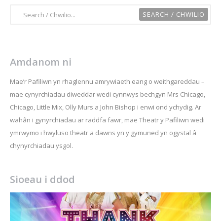
Amdanom ni
Mae’r Pafiliwn yn rhaglennu amrywiaeth eang o weithgareddau –
mae cynyrchiadau diweddar wedi cynnwys bechgyn Mrs Chicago,
Chicago, Little Mix, Olly Murs a John Bishop i enwi ond ychydig. Ar
wahân i gynyrchiadau ar raddfa fawr, mae Theatr y Pafiliwn wedi
ymrwymo i hwyluso theatr a dawns yn y gymuned yn ogystal â
chynyrchiadau ysgol.
Sioeau i ddod