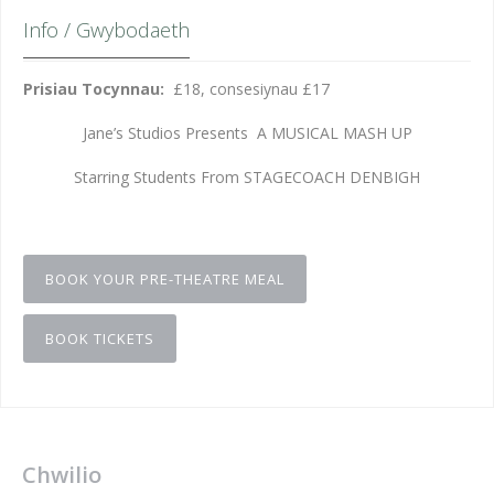
Info / Gwybodaeth
Prisiau Tocynnau:
£18, consesiynau £17
Jane’s Studios Presents A MUSICAL MASH UP
Starring Students From STAGECOACH DENBIGH
BOOK YOUR PRE-THEATRE MEAL
BOOK TICKETS
Chwilio