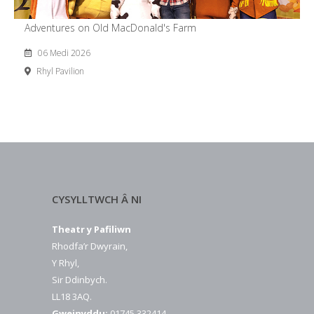
Adventures on Old MacDonald's Farm
06 Medi 2026
Rhyl Pavilion
CYSYLLTWCH Â NI
Theatr y Pafiliwn
Rhodfa’r Dwyrain,
Y Rhyl,
Sir Ddinbych.
LL18 3AQ.
Gweinyddu:
01745 332414