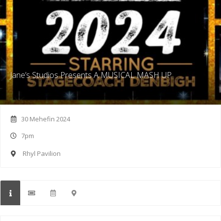
Jane’s Studios Presents A MUSICAL MASH UP
30 Mehefin 2024
7pm
Rhyl Pavilion