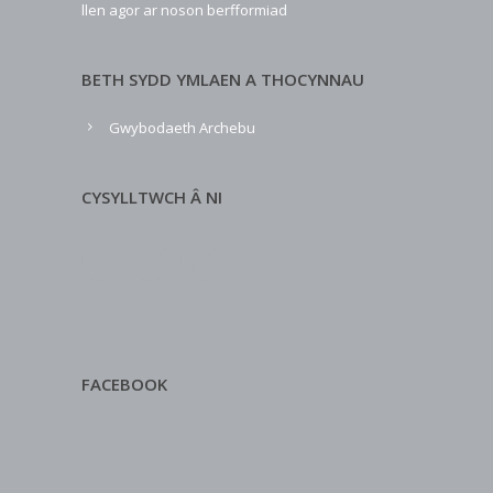
llen agor ar noson berfformiad
BETH SYDD YMLAEN A THOCYNNAU
Gwybodaeth Archebu
CYSYLLTWCH Â NI
FACEBOOK