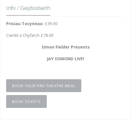
Info / Gwybodaeth
Prisiau Tocynnau:
£39.00
Cwrdd a Chyfarch £78.00
Simon Fielder Presents
JAY OSMOND LIVE!
BOOK YOUR PRE-THEATRE MEAL
BOOK TICKETS