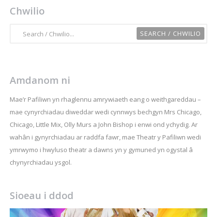
Chwilio
Amdanom ni
Mae’r Pafiliwn yn rhaglennu amrywiaeth eang o weithgareddau –
mae cynyrchiadau diweddar wedi cynnwys bechgyn Mrs Chicago,
Chicago, Little Mix, Olly Murs a John Bishop i enwi ond ychydig. Ar
wahân i gynyrchiadau ar raddfa fawr, mae Theatr y Pafiliwn wedi
ymrwymo i hwyluso theatr a dawns yn y gymuned yn ogystal â
chynyrchiadau ysgol.
Sioeau i ddod