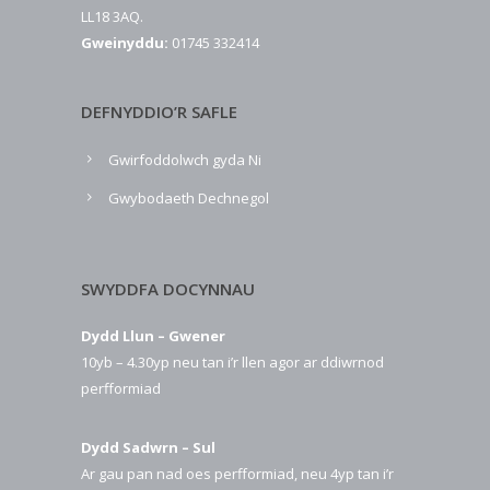
LL18 3AQ.
Gweinyddu:
01745 332414
DEFNYDDIO’R SAFLE
Gwirfoddolwch gyda Ni
Gwybodaeth Dechnegol
SWYDDFA DOCYNNAU
Dydd Llun – Gwener
10yb – 4.30yp neu tan i’r llen agor ar ddiwrnod
perfformiad
Dydd Sadwrn – Sul
Ar gau pan nad oes perfformiad, neu 4yp tan i’r