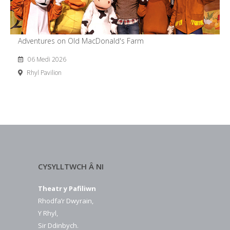
Adventures on Old MacDonald's Farm
06 Medi 2026
Rhyl Pavilion
CYSYLLTWCH Â NI
Theatr y Pafiliwn
Rhodfa’r Dwyrain,
Y Rhyl,
Sir Ddinbych.