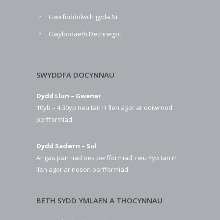
Gwirfoddolwch gyda Ni
Gwybodaeth Dechnegol
SWYDDFA DOCYNNAU
Dydd Llun – Gwener
10yb – 4.30yp neu tan i’r llen agor ar ddiwrnod
perfformiad
Dydd Sadwrn – Sul
Ar gau pan nad oes perfformiad, neu 4yp tan i’r
llen agor ar noson berfformiad
BETH SYDD YMLAEN A THOCYNNAU