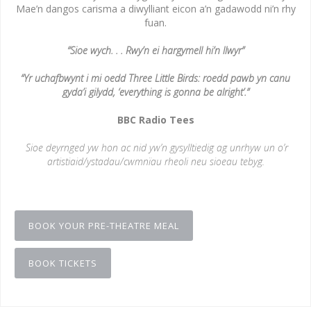
Mae’n dangos carisma a diwylliant eicon a’n gadawodd ni’n rhy
fuan.
“Sioe wych. . . Rwy’n ei hargymell hi’n llwyr”
“Yr uchafbwynt i mi oedd Three Little Birds: roedd pawb yn canu
gyda’i gilydd, ‘everything is gonna be alright’.”
BBC Radio Tees
Sioe deyrnged yw hon ac nid yw’n gysylltiedig ag unrhyw un o’r
artistiaid/ystadau/cwmnïau rheoli neu sioeau tebyg.
BOOK YOUR PRE-THEATRE MEAL
BOOK TICKETS