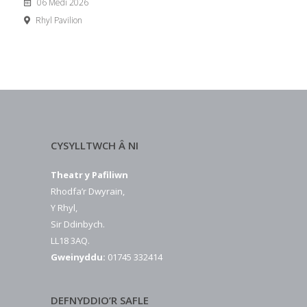
06 Medi 2026
Rhyl Pavilion
CYSYLLTWCH Â NI
Theatr y Pafiliwn
Rhodfa’r Dwyrain,
Y Rhyl,
Sir Ddinbych.
LL18 3AQ.
Gweinyddu:
01745 332414
DEFNYDDIO’R SAFLE