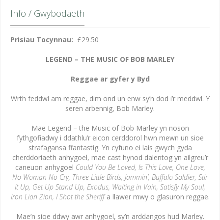
Info / Gwybodaeth
Prisiau Tocynnau:
£29.50
LEGEND – THE MUSIC OF BOB MARLEY
Reggae ar gyfer y Byd
Wrth feddwl am reggae, dim ond un enw sy’n dod i’r meddwl. Y
seren arbennig, Bob Marley.
Mae Legend – the Music of Bob Marley yn noson
fythgofiadwy i ddathlu’r eicon cerddorol hwn mewn un sioe
strafagansa ffantastig. Yn cyfuno ei lais gwych gyda
cherddoriaeth anhygoel, mae cast hynod dalentog yn ailgreu’r
caneuon anhygoel
Could You Be Loved, Is This Love, One Love,
No Woman No Cry, Three Little Birds, Jammin’, Buffalo Soldier, Stir
It Up, Get Up Stand Up, Exodus, Waiting in Vain, Satisfy My Soul,
Iron Lion Zion, I Shot the Sheriff
a llawer mwy o glasuron reggae.
Mae’n sioe ddwy awr anhygoel, sy’n arddangos hud Marley.