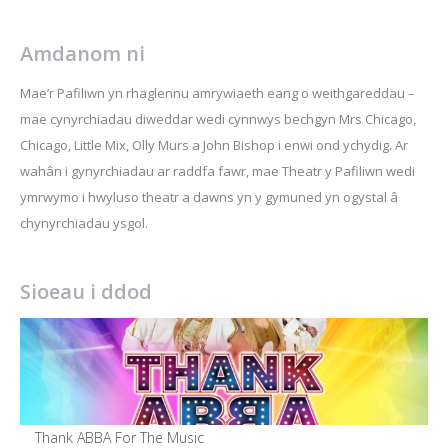
Amdanom ni
Mae’r Pafiliwn yn rhaglennu amrywiaeth eang o weithgareddau –
mae cynyrchiadau diweddar wedi cynnwys bechgyn Mrs Chicago,
Chicago, Little Mix, Olly Murs a John Bishop i enwi ond ychydig. Ar
wahân i gynyrchiadau ar raddfa fawr, mae Theatr y Pafiliwn wedi
ymrwymo i hwyluso theatr a dawns yn y gymuned yn ogystal â
chynyrchiadau ysgol.
Sioeau i ddod
Thank ABBA For The Music