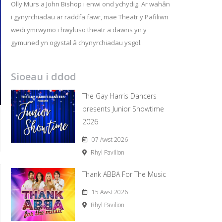
Olly Murs a John Bishop i enwi ond ychydig. Ar wahân
i gynyrchiadau ar raddfa fawr, mae Theatr y Pafiliwn
wedi ymrwymo i hwyluso theatr a dawns yn y
gymuned yn ogystal â chynyrchiadau ysgol.
Sioeau i ddod
The Gay Harris Dancers
presents Junior Showtime
2026
07 Awst 2026
Rhyl Pavilion
Thank ABBA For The Music
15 Awst 2026
Rhyl Pavilion