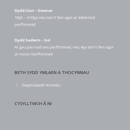
Dydd Llun – Gwener
10yb – 4.30yp neu tan i’r llen agor ar ddiwrnod
perfformiad
Dydd Sadwrn – Sul
Ar gau pan nad oes perfformiad, neu 4yp tan i’r llen agor
ar noson berfformiad
BETH SYDD YMLAEN A THOCYNNAU
Gwybodaeth Archebu
CYSYLLTWCH Â NI