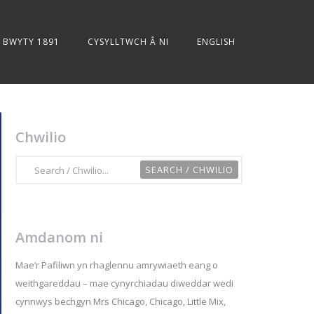
BWYTY 1891
CYSYLLTWCH Â NI
ENGLISH
Chwilio
Amdanom ni
Mae’r Pafiliwn yn rhaglennu amrywiaeth eang o
weithgareddau – mae cynyrchiadau diweddar wedi
cynnwys bechgyn Mrs Chicago, Chicago, Little Mix,