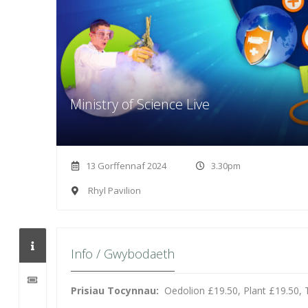
Ministry of Science Live
13 Gorffennaf 2024
3.30pm
Rhyl Pavilion
Info / Gwybodaeth
Prisiau Tocynnau:
Oedolion £19.50, Plant £19.50, 