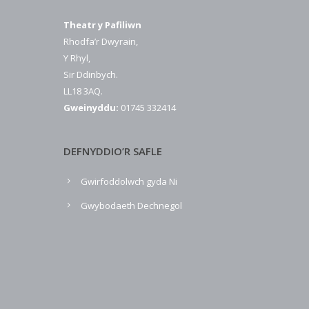
Theatr y Pafiliwn
Rhodfa’r Dwyrain,
Y Rhyl,
Sir Ddinbych.
LL18 3AQ.
Gweinyddu:
01745 332414
DEFNYDDIO’R SAFLE
Gwirfoddolwch gyda Ni
Gwybodaeth Dechnegol