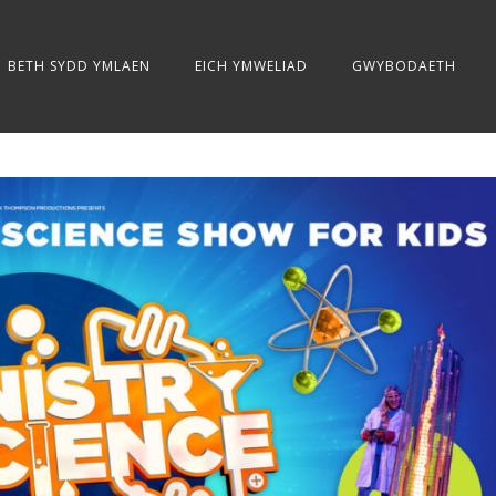
BETH SYDD YMLAEN
EICH YMWELIAD
GWYBODAETH