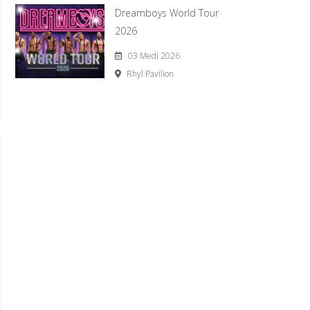
Dreamboys World Tour
2026
03 Medi 2026
Rhyl Pavilion