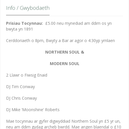
Info / Gwybodaeth
Prisiau Tocynnau:
£5.00 neu mynediad am ddim os yn
bwyta yn 1891
Cerddoriaeth o 8pm, Bwyty a Bar ar agor o 4:30yp ymlaen
NORTHERN SOUL &
MODERN SOUL
2 Llawr o Fiwsig Enaid
DJ Tim Conway
DJ Chris Conway
DJ Mike ‘Moonshine’ Roberts
Mae tocynnau ar gyfer digwyddiad Northern Soul yn £5 yr un,
neu am ddim gydag archeb bwrdd. Mae angen blaendal o £10