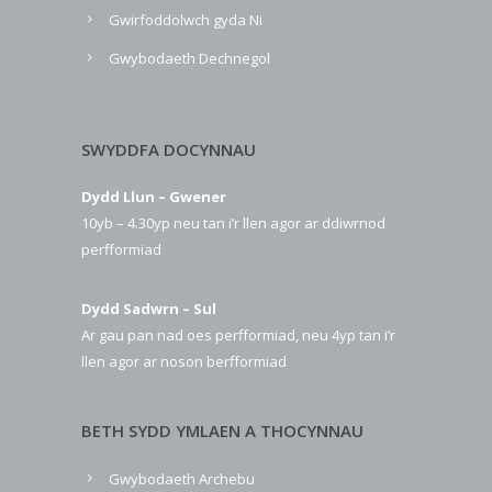
Gwirfoddolwch gyda Ni
Gwybodaeth Dechnegol
SWYDDFA DOCYNNAU
Dydd Llun – Gwener
10yb – 4.30yp neu tan i’r llen agor ar ddiwrnod
perfformiad
Dydd Sadwrn – Sul
Ar gau pan nad oes perfformiad, neu 4yp tan i’r
llen agor ar noson berfformiad
BETH SYDD YMLAEN A THOCYNNAU
Gwybodaeth Archebu