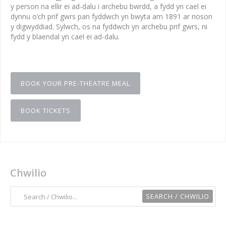
y person na ellir ei ad-dalu i archebu bwrdd, a fydd yn cael ei
dynnu o’ch prif gwrs pan fyddwch yn bwyta am 1891 ar noson
y digwyddiad. Sylwch, os na fyddwch yn archebu prif gwrs, ni
fydd y blaendal yn cael ei ad-dalu.
BOOK YOUR PRE-THEATRE MEAL
BOOK TICKETS
Chwilio