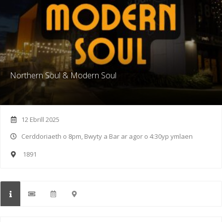
Northern Soul & Modern Soul
12 Ebrill 2025
Cerddoriaeth o 8pm, Bwyty a Bar ar agor o 4:30yp ymlaen
1891