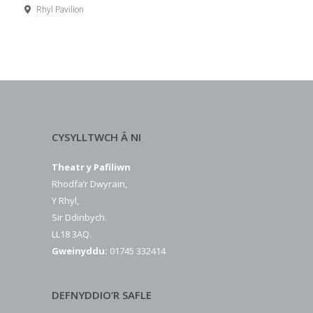
Rhyl Pavilion
CYSYLLTWCH Â NI
Theatr y Pafiliwn
Rhodfa’r Dwyrain,
Y Rhyl,
Sir Ddinbych.
LL18 3AQ.
Gweinyddu:
01745 332414
DEFNYDDIO’R SAFLE