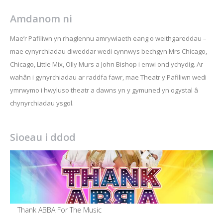
Amdanom ni
Mae’r Pafiliwn yn rhaglennu amrywiaeth eang o weithgareddau –
mae cynyrchiadau diweddar wedi cynnwys bechgyn Mrs Chicago,
Chicago, Little Mix, Olly Murs a John Bishop i enwi ond ychydig. Ar
wahân i gynyrchiadau ar raddfa fawr, mae Theatr y Pafiliwn wedi
ymrwymo i hwyluso theatr a dawns yn y gymuned yn ogystal â
chynyrchiadau ysgol.
Sioeau i ddod
Thank ABBA For The Music