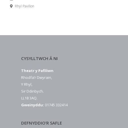
Rhyl Pavilion
CYSYLLTWCH Â NI
Theatr y Pafiliwn
Rhodfa’r Dwyrain,
Y Rhyl,
Sir Ddinbych.
LL18 3AQ.
Gweinyddu:
01745 332414
DEFNYDDIO’R SAFLE