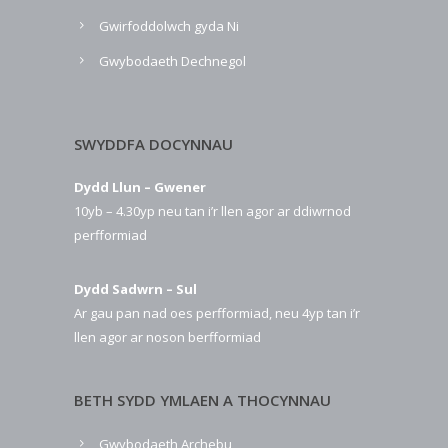
Gwirfoddolwch gyda Ni
Gwybodaeth Dechnegol
SWYDDFA DOCYNNAU
Dydd Llun – Gwener
10yb – 4.30yp neu tan i’r llen agor ar ddiwrnod
perfformiad
Dydd Sadwrn – Sul
Ar gau pan nad oes perfformiad, neu 4yp tan i’r
llen agor ar noson berfformiad
BETH SYDD YMLAEN A THOCYNNAU
Gwybodaeth Archebu