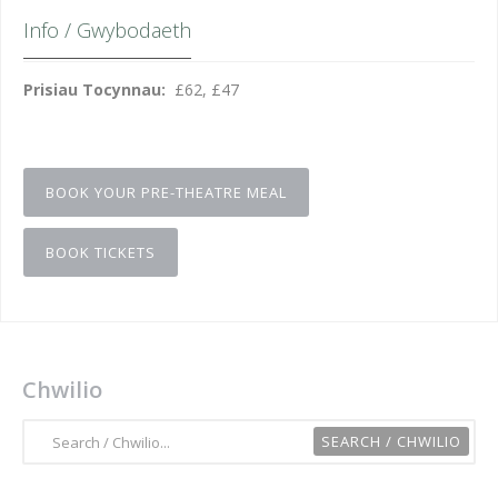
Info / Gwybodaeth
Prisiau Tocynnau:
£62, £47
BOOK YOUR PRE-THEATRE MEAL
BOOK TICKETS
Chwilio