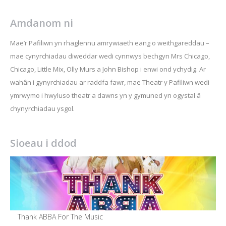
Amdanom ni
Mae’r Pafiliwn yn rhaglennu amrywiaeth eang o weithgareddau –
mae cynyrchiadau diweddar wedi cynnwys bechgyn Mrs Chicago,
Chicago, Little Mix, Olly Murs a John Bishop i enwi ond ychydig. Ar
wahân i gynyrchiadau ar raddfa fawr, mae Theatr y Pafiliwn wedi
ymrwymo i hwyluso theatr a dawns yn y gymuned yn ogystal â
chynyrchiadau ysgol.
Sioeau i ddod
Thank ABBA For The Music