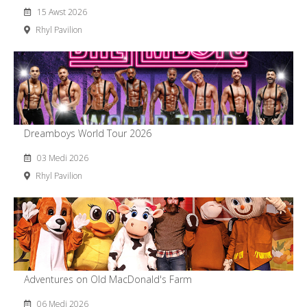
15 Awst 2026
Rhyl Pavilion
Dreamboys World Tour 2026
03 Medi 2026
Rhyl Pavilion
Adventures on Old MacDonald's Farm
06 Medi 2026