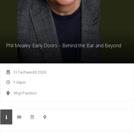
Phil Mealey: Early Doors – Behind the Bar and Beyond
13 Tachwedd 2026
7.30pm
Rhyl Pavilion