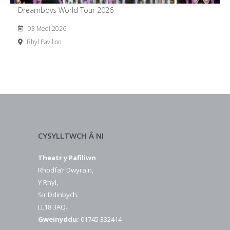
Dreamboys World Tour 2026
03 Medi 2026
Rhyl Pavilion
CYSYLLTWCH Â NI
Theatr y Pafiliwn
Rhodfa’r Dwyrain,
Y Rhyl,
Sir Ddinbych.
LL18 3AQ.
Gweinyddu:
01745 332414