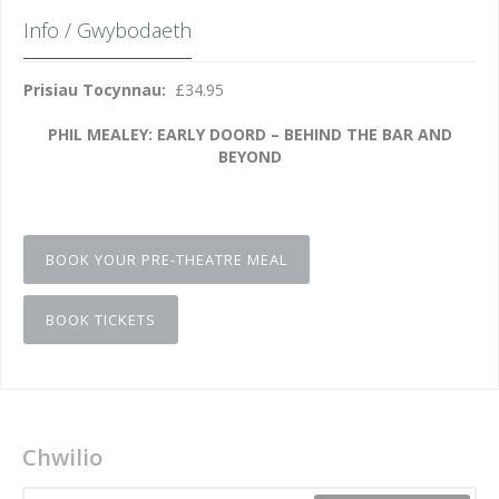
Info / Gwybodaeth
Prisiau Tocynnau:
£34.95
PHIL MEALEY: EARLY DOORD – BEHIND THE BAR AND
BEYOND
BOOK YOUR PRE-THEATRE MEAL
BOOK TICKETS
Chwilio