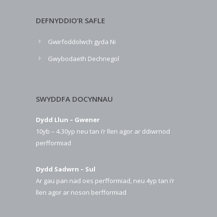
DEFNYDDIO’R SAFLE
Gwirfoddolwch gyda Ni
Gwybodaeth Dechnegol
SWYDDFA DOCYNNAU
Dydd Llun – Gwener
10yb – 4.30yp neu tan i’r llen agor ar ddiwrnod
perfformiad
Dydd Sadwrn – Sul
Ar gau pan nad oes perfformiad, neu 4yp tan i’r
llen agor ar noson berfformiad