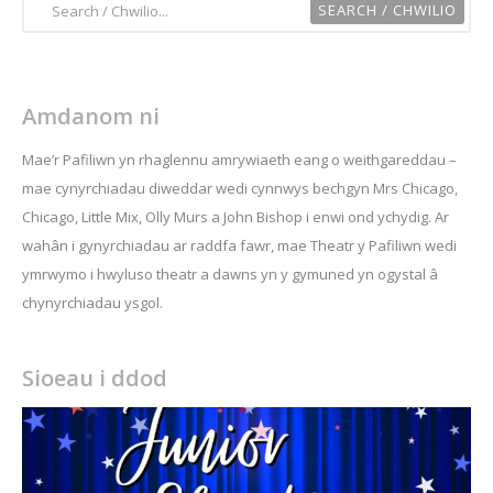
Amdanom ni
Mae’r Pafiliwn yn rhaglennu amrywiaeth eang o weithgareddau –
mae cynyrchiadau diweddar wedi cynnwys bechgyn Mrs Chicago,
Chicago, Little Mix, Olly Murs a John Bishop i enwi ond ychydig. Ar
wahân i gynyrchiadau ar raddfa fawr, mae Theatr y Pafiliwn wedi
ymrwymo i hwyluso theatr a dawns yn y gymuned yn ogystal â
chynyrchiadau ysgol.
Sioeau i ddod