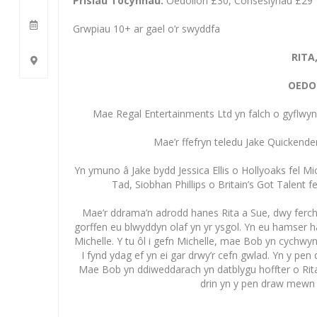
Prisiau Tocynnau:
Oedolion £30, Consesiynau £29
Grwpiau 10+ ar gael o’r swyddfa
RITA
OEDO
Mae Regal Entertainments Ltd yn falch o gyflwyn
Mae’r ffefryn teledu Jake Quickende
Yn ymuno â Jake bydd Jessica Ellis o Hollyoaks fel M
Tad, Siobhan Phillips o Britain’s Got Talent 
Mae’r ddrama’n adrodd hanes Rita a Sue, dwy ferch 
gorffen eu blwyddyn olaf yn yr ysgol. Yn eu hamser 
Michelle. Y tu ôl i gefn Michelle, mae Bob yn cychwy
I fynd ydag ef yn ei gar drwy’r cefn gwlad. Yn y p
Mae Bob yn ddiweddarach yn datblygu hoffter o Rita
drin yn y pen draw mewn 