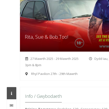
Rita, Sue & Bob Too!
27 Mawrth 2025 - 29 Mawrth 2025
Dydd Iau
3pm & 8pm
Rhyl Pavilion 27th - 29th Mawrth
Info / Gwybodaeth