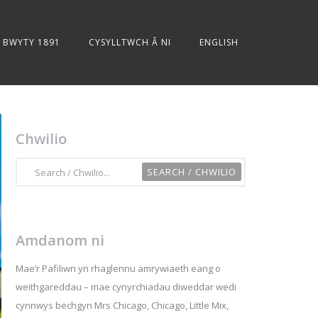
BWYTY 1891
CYSYLLTWCH Â NI
ENGLISH
Chwilio
Amdanom ni
Mae’r Pafiliwn yn rhaglennu amrywiaeth eang o
weithgareddau – mae cynyrchiadau diweddar wedi
cynnwys bechgyn Mrs Chicago, Chicago, Little Mix,