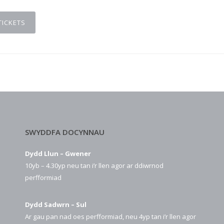
TICKETS
SWYDDFA DOCYNNAU
Dydd Llun – Gwener
10yb – 4.30yp neu tan i’r llen agor ar ddiwrnod
perfformiad
Dydd Sadwrn – Sul
Ar gau pan nad oes perfformiad, neu 4yp tan i’r llen agor