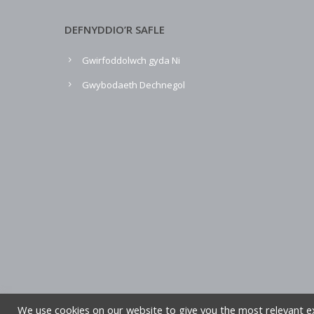
DEFNYDDIO’R SAFLE
Gwirfoddolwch gyda Ni
Gwybodaeth Dechnegol
We use cookies on our website to give you the most relevant e