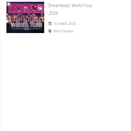
Dreamboys World Tour
2026
03 Medi 2026
Rhyl Pavilion