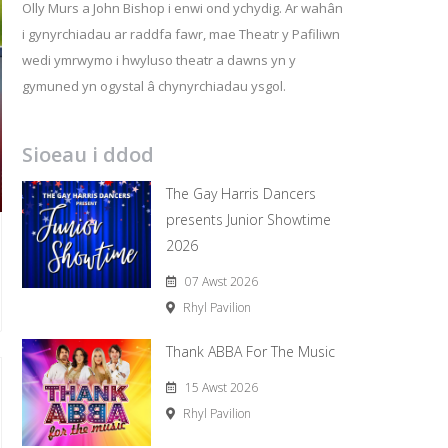
Olly Murs a John Bishop i enwi ond ychydig. Ar wahân
i gynyrchiadau ar raddfa fawr, mae Theatr y Pafiliwn
wedi ymrwymo i hwyluso theatr a dawns yn y
gymuned yn ogystal â chynyrchiadau ysgol.
Sioeau i ddod
The Gay Harris Dancers
presents Junior Showtime
2026
07 Awst 2026
Rhyl Pavilion
Thank ABBA For The Music
15 Awst 2026
Rhyl Pavilion