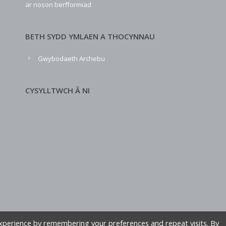
ar noson berfformiad
BETH SYDD YMLAEN A THOCYNNAU
Gwybodaeth Archebu
CYSYLLTWCH Â NI
xperience by remembering your preferences and repeat visits. By