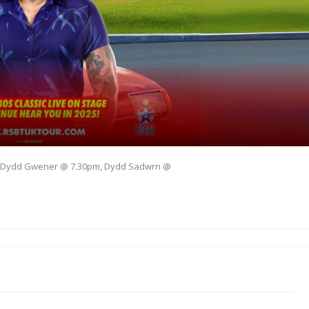
, Dydd Gwener @ 7.30pm, Dydd Sadwrn @