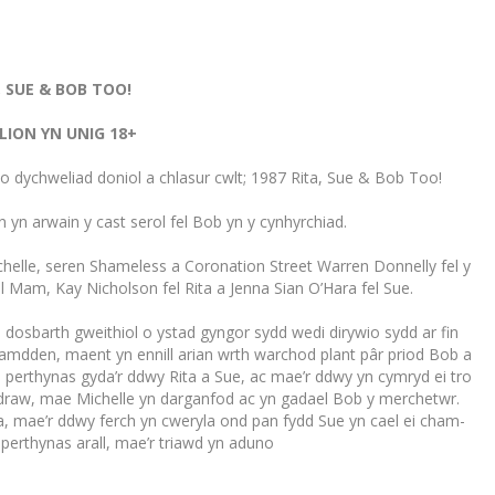
, SUE & BOB TOO!
LION YN UNIG 18+
o dychweliad doniol a chlasur cwlt; 1987 Rita, Sue & Bob Too!
n yn arwain y cast serol fel Bob yn y cynhyrchiad.
ichelle, seren Shameless a Coronation Street Warren Donnelly fel y
fel Mam, Kay Nicholson fel Rita a Jenna Sian O’Hara fel Sue.
dosbarth gweithiol o ystad gyngor sydd wedi dirywio sydd ar fin
hamdden, maent yn ennill arian wrth warchod plant pâr priod Bob a
n perthynas gyda’r ddwy Rita a Sue, ac mae’r ddwy yn cymryd ei tro
en draw, mae Michelle yn darganfod ac yn gadael Bob y merchetwr.
, mae’r ddwy ferch yn cweryla ond pan fydd Sue yn cael ei cham-
perthynas arall, mae’r triawd yn aduno