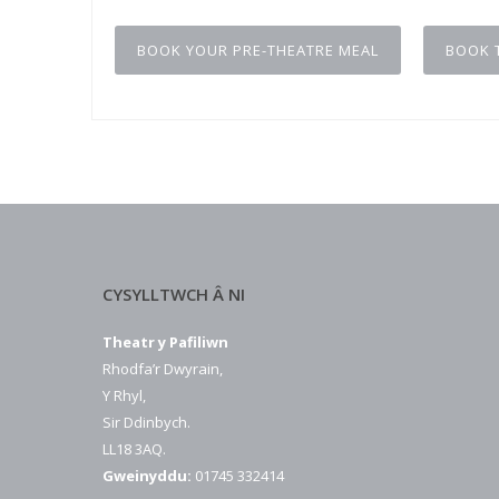
BOOK YOUR PRE-THEATRE MEAL
BOOK 
CYSYLLTWCH Â NI
Theatr y Pafiliwn
Rhodfa’r Dwyrain,
Y Rhyl,
Sir Ddinbych.
LL18 3AQ.
Gweinyddu:
01745 332414