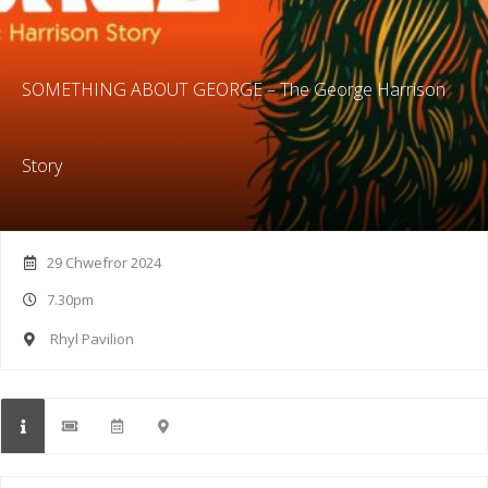
SOMETHING ABOUT GEORGE – The George Harrison
Story
29 Chwefror 2024
7.30pm
Rhyl Pavilion