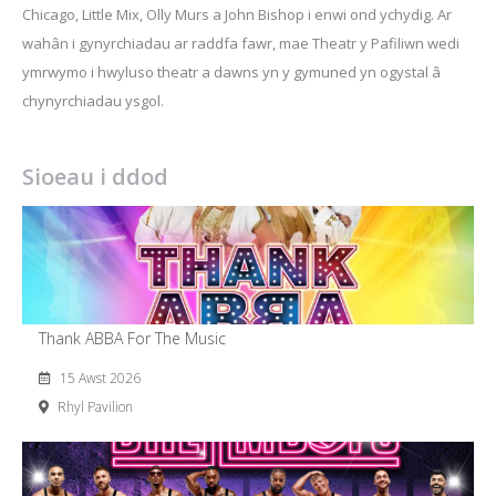
Chicago, Little Mix, Olly Murs a John Bishop i enwi ond ychydig. Ar
wahân i gynyrchiadau ar raddfa fawr, mae Theatr y Pafiliwn wedi
ymrwymo i hwyluso theatr a dawns yn y gymuned yn ogystal â
chynyrchiadau ysgol.
Sioeau i ddod
Thank ABBA For The Music
15 Awst 2026
Rhyl Pavilion