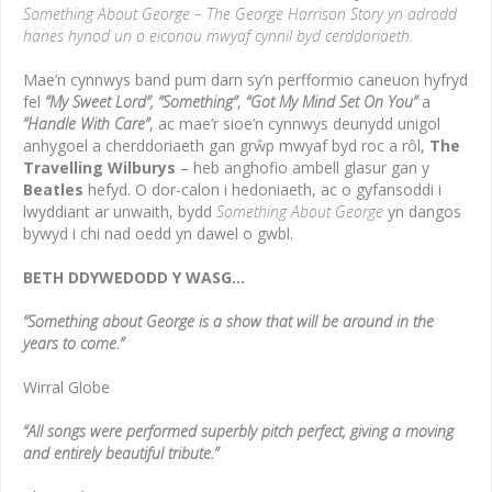
Something About George – The George Harrison Story
yn adrodd
hanes hynod un o eiconau mwyaf cynnil byd cerddoriaeth.
Mae’n cynnwys band pum darn sy’n perfformio caneuon hyfryd
fel
“My Sweet Lord”, “Something”
,
“Got My Mind Set On You”
a
“Handle With Care”
, ac mae’r sioe’n cynnwys deunydd unigol
anhygoel a cherddoriaeth gan grŵp mwyaf byd roc a rôl,
The
Travelling Wilburys
– heb anghofio ambell glasur gan y
Beatles
hefyd. O dor-calon i hedoniaeth, ac o gyfansoddi i
lwyddiant ar unwaith, bydd
Something About George
yn dangos
bywyd i chi nad oedd yn dawel o gwbl.
BETH DDYWEDODD Y WASG…
“Something about George is a show that will be around in the
years to come.”
Wirral Globe
“All songs were performed superbly pitch perfect, giving a moving
and entirely beautiful tribute.”