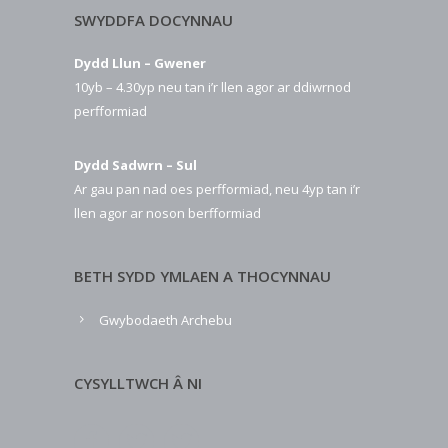
SWYDDFA DOCYNNAU
Dydd Llun – Gwener
10yb – 4.30yp neu tan i’r llen agor ar ddiwrnod
perfformiad
Dydd Sadwrn – Sul
Ar gau pan nad oes perfformiad, neu 4yp tan i’r
llen agor ar noson berfformiad
BETH SYDD YMLAEN A THOCYNNAU
Gwybodaeth Archebu
CYSYLLTWCH Â NI