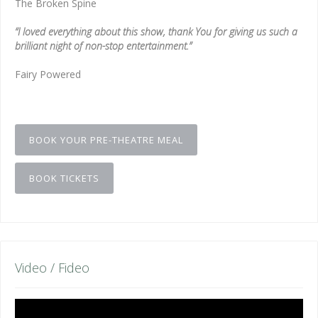
The Broken Spine
“I loved everything about this show, thank You for giving us such a
brilliant night of non-stop entertainment.”
Fairy Powered
BOOK YOUR PRE-THEATRE MEAL
BOOK TICKETS
Video / Fideo