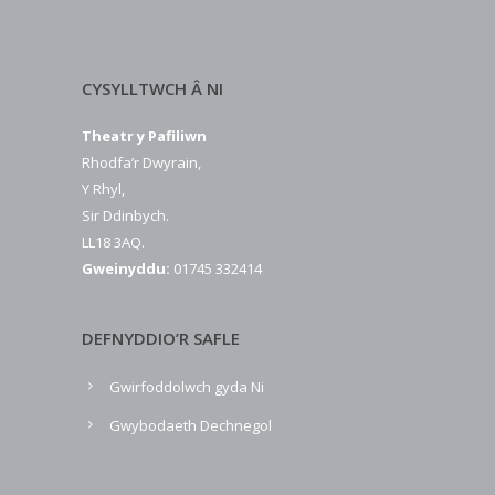
CYSYLLTWCH Â NI
Theatr y Pafiliwn
Rhodfa’r Dwyrain,
Y Rhyl,
Sir Ddinbych.
LL18 3AQ.
Gweinyddu:
01745 332414
DEFNYDDIO’R SAFLE
Gwirfoddolwch gyda Ni
Gwybodaeth Dechnegol