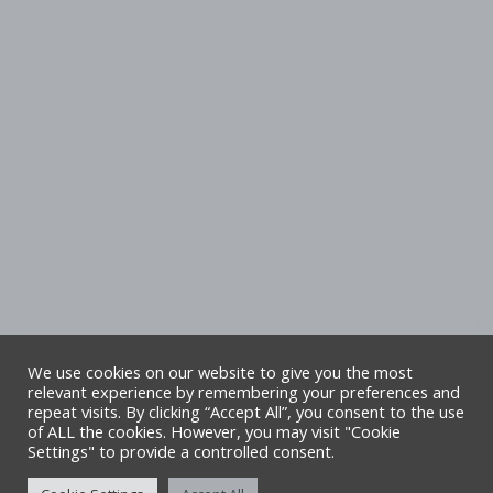
We use cookies on our website to give you the most
relevant experience by remembering your preferences and
repeat visits. By clicking “Accept All”, you consent to the use
Hawlfraint Cyngor Sir Ddinbych. Cedwir
of ALL the cookies. However, you may visit "Cookie
Settings" to provide a controlled consent.
pob hawl. Safle gan TA6