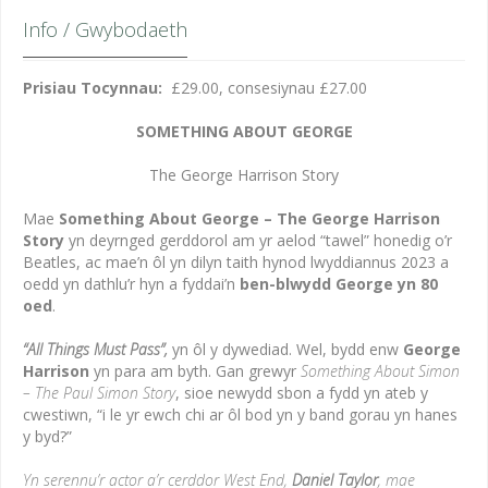
Info / Gwybodaeth
Prisiau Tocynnau:
£29.00, consesiynau £27.00
SOMETHING ABOUT GEORGE
The George Harrison Story
Mae
Something About George – The George Harrison
Story
yn deyrnged gerddorol am yr aelod “tawel” honedig o’r
Beatles, ac mae’n ôl yn dilyn taith hynod lwyddiannus 2023 a
oedd yn dathlu’r hyn a fyddai’n
ben-blwydd George yn 80
oed
.
“All Things Must Pass”,
yn ôl y dywediad. Wel, bydd enw
George
Harrison
yn para am byth. Gan grewyr
Something About Simon
– The Paul Simon Story
, sioe newydd sbon a fydd yn ateb y
cwestiwn, “i le yr ewch chi ar ôl bod yn y band gorau yn hanes
y byd?”
Yn serennu’r actor a’r cerddor West End,
Daniel Taylor
, mae