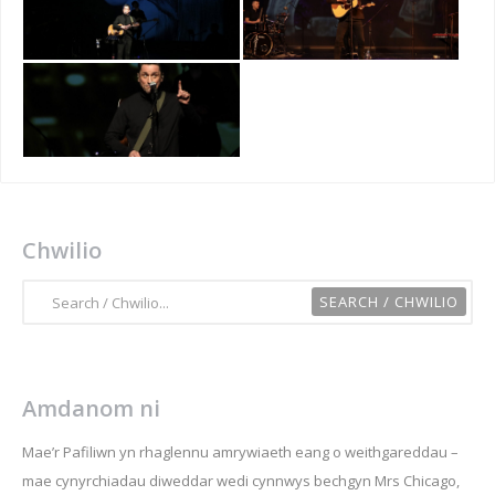
Chwilio
Amdanom ni
Mae’r Pafiliwn yn rhaglennu amrywiaeth eang o weithgareddau –
mae cynyrchiadau diweddar wedi cynnwys bechgyn Mrs Chicago,