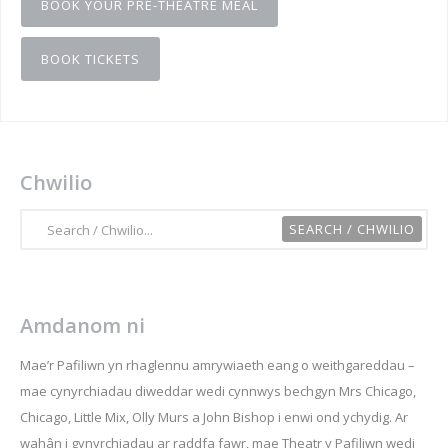
BOOK YOUR PRE-THEATRE MEAL
BOOK TICKETS
Chwilio
Amdanom ni
Mae’r Pafiliwn yn rhaglennu amrywiaeth eang o weithgareddau –
mae cynyrchiadau diweddar wedi cynnwys bechgyn Mrs Chicago,
Chicago, Little Mix, Olly Murs a John Bishop i enwi ond ychydig. Ar
wahân i gynyrchiadau ar raddfa fawr, mae Theatr y Pafiliwn wedi