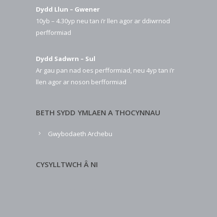
Dydd Llun – Gwener
10yb – 4.30yp neu tan i’r llen agor ar ddiwrnod
perfformiad
Dydd Sadwrn – Sul
Ar gau pan nad oes perfformiad, neu 4yp tan i’r
llen agor ar noson berfformiad
BETH SYDD YMLAEN A THOCYNNAU
Gwybodaeth Archebu
CYSYLLTWCH Â NI