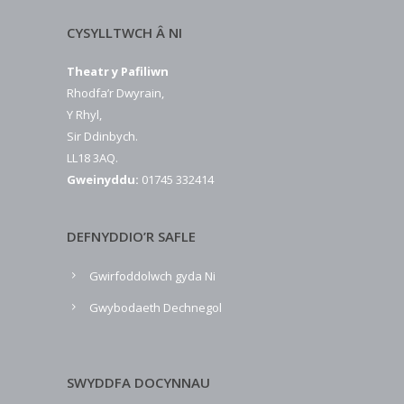
CYSYLLTWCH Â NI
Theatr y Pafiliwn
Rhodfa’r Dwyrain,
Y Rhyl,
Sir Ddinbych.
LL18 3AQ.
Gweinyddu:
01745 332414
DEFNYDDIO’R SAFLE
Gwirfoddolwch gyda Ni
Gwybodaeth Dechnegol
SWYDDFA DOCYNNAU