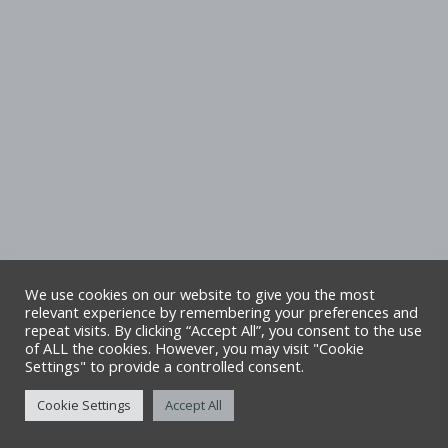
We use cookies on our website to give you the most
relevant experience by remembering your preferences and
repeat visits. By clicking “Accept All”, you consent to the use
Hawlfraint Cyngor Sir Ddinbych. Cedwir
of ALL the cookies. However, you may visit "Cookie
Settings" to provide a controlled consent.
pob hawl. Safle gan TA6
Cookie Settings
Accept All