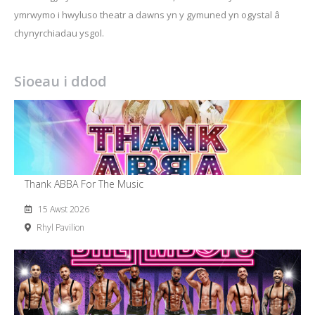
ymrwymo i hwyluso theatr a dawns yn y gymuned yn ogystal â
chynyrchiadau ysgol.
Sioeau i ddod
Thank ABBA For The Music
15 Awst 2026
Rhyl Pavilion