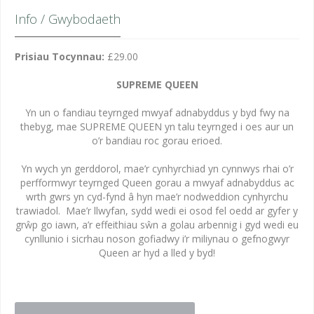
Info / Gwybodaeth
Prisiau Tocynnau:
£29.00
SUPREME QUEEN
Yn un o fandiau teyrnged mwyaf adnabyddus y byd fwy na
thebyg, mae SUPREME QUEEN yn talu teyrnged i oes aur un
o’r bandiau roc gorau erioed.
Yn wych yn gerddorol, mae’r cynhyrchiad yn cynnwys rhai o’r
perfformwyr teyrnged Queen gorau a mwyaf adnabyddus ac
wrth gwrs yn cyd-fynd â hyn mae’r nodweddion cynhyrchu
trawiadol. Mae’r llwyfan, sydd wedi ei osod fel oedd ar gyfer y
grŵp go iawn, a’r effeithiau sŵn a golau arbennig i gyd wedi eu
cynllunio i sicrhau noson gofiadwy i’r miliynau o gefnogwyr
Queen ar hyd a lled y byd!