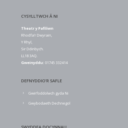
CYSYLLTWCH Â NI
Theatr y Pafiliwn
Rhodfa’r Dwyrain,
Y Rhyl,
Sir Ddinbych.
LL18 3AQ.
Gweinyddu:
01745 332414
DEFNYDDIO’R SAFLE
Gwirfoddolwch gyda Ni
Gwybodaeth Dechnegol
SWYDDFA DOCYNNAU