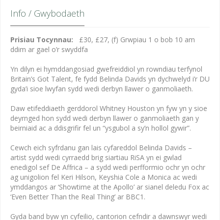
Info / Gwybodaeth
Prisiau Tocynnau:
£30, £27, (f) Grwpiau 1 o bob 10 am
ddim ar gael o’r swyddfa
Yn dilyn ei hymddangosiad gwefreiddiol yn rowndiau terfynol
Britain’s Got Talent, fe fydd Belinda Davids yn dychwelyd i’r DU
gyda’i sioe lwyfan sydd wedi derbyn llawer o ganmoliaeth.
Daw etifeddiaeth gerddorol Whitney Houston yn fyw yn y sioe
deyrnged hon sydd wedi derbyn llawer o ganmoliaeth gan y
beirniaid ac a ddisgrifir fel un “ysgubol a sy’n hollol gywir”.
Cewch eich syfrdanu gan lais cyfareddol Belinda Davids –
artist sydd wedi cyrraedd brig siartiau RiSA yn ei gwlad
enedigol sef De Affrica – a sydd wedi perfformio ochr yn ochr
ag unigolion fel Keri Hilson, Keyshia Cole a Monica ac wedi
ymddangos ar ‘Showtime at the Apollo’ ar sianel deledu Fox ac
‘Even Better Than the Real Thing’ ar BBC1.
Gyda band byw yn cyfeilio, cantorion cefndir a dawnswyr wedi