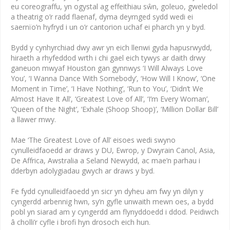
eu coreograffu, yn ogystal ag effeithiau sŵn, goleuo, gweledol
a theatrig o’r radd flaenaf, dyma deyrnged sydd wedi ei
saernïo’n hyfryd i un o’r cantorion uchaf ei pharch yn y byd.
Bydd y cynhyrchiad dwy awr yn eich llenwi gyda hapusrwydd,
hiraeth a rhyfeddod wrth i chi gael eich tywys ar daith drwy
ganeuon mwyaf Houston gan gynnwys ‘I Will Always Love
You’, ‘I Wanna Dance With Somebody’, ‘How Will I Know’, ‘One
Moment in Time’, ‘I Have Nothing’, ‘Run to You’, ‘Didn’t We
Almost Have It All’, ‘Greatest Love of All’, ‘I’m Every Woman’,
‘Queen of the Night’, ‘Exhale (Shoop Shoop)’, ‘Million Dollar Bill’
a llawer mwy.
Mae ‘The Greatest Love of All’ eisoes wedi swyno
cynulleidfaoedd ar draws y DU, Ewrop, y Dwyrain Canol, Asia,
De Affrica, Awstralia a Seland Newydd, ac mae’n parhau i
dderbyn adolygiadau gwych ar draws y byd.
Fe fydd cynulleidfaoedd yn sicr yn dyheu am fwy yn dilyn y
cyngerdd arbennig hwn, sy’n gyfle unwaith mewn oes, a bydd
pobl yn siarad am y cyngerdd am flynyddoedd i ddod. Peidiwch
â cholli’r cyfle i brofi hyn drosoch eich hun.