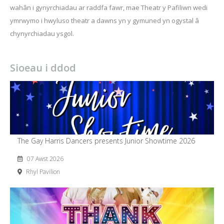
wahân i gynyrchiadau ar raddfa fawr, mae Theatr y Pafiliwn wedi
ymrwymo i hwyluso theatr a dawns yn y gymuned yn ogystal â
chynyrchiadau ysgol.
Sioeau i ddod
The Gay Harris Dancers presents Junior Showtime 2026
07 Awst 2026
Rhyl Pavilion