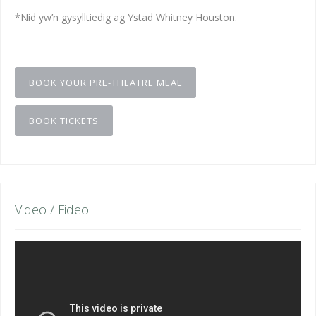
*Nid yw’n gysylltiedig ag Ystad Whitney Houston.
BOOK YOUR PRE-THEATRE MEAL
BOOK TICKETS
Video / Fideo