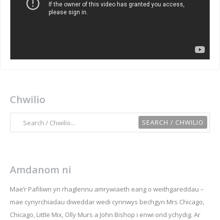
Chwilio
Amdanom ni
Mae’r Pafiliwn yn rhaglennu amrywiaeth eang o weithgareddau –
mae cynyrchiadau diweddar wedi cynnwys bechgyn Mrs Chicago,
Chicago, Little Mix, Olly Murs a John Bishop i enwi ond ychydig. Ar