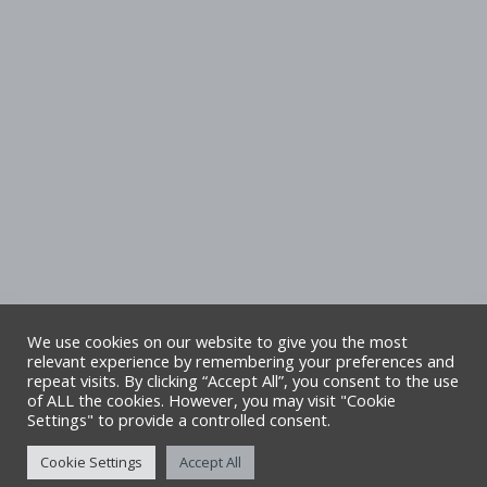
We use cookies on our website to give you the most
relevant experience by remembering your preferences and
repeat visits. By clicking “Accept All”, you consent to the use
Hawlfraint Cyngor Sir Ddinbych. Cedwir
of ALL the cookies. However, you may visit "Cookie
Settings" to provide a controlled consent.
pob hawl. Safle gan TA6
Cookie Settings
Accept All