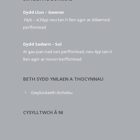
Dydd Llun – Gwener
10yb – 4.30yp neu tan i’r llen agor ar ddiwrnod
perfformiad
Dydd Sadwrn – Sul
Ar gau pan nad oes perfformiad, neu 4yp tan i’r
llen agor ar noson berfformiad
BETH SYDD YMLAEN A THOCYNNAU
Gwybodaeth Archebu
CYSYLLTWCH Â NI