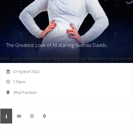
The Greatest Love of All starring Belinda Davids
07 Hydref 2022
7.30pm
Rhyl Pavilion