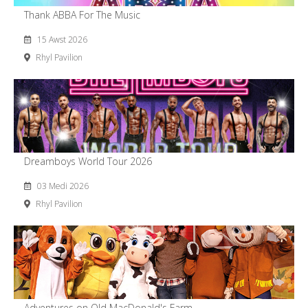
Thank ABBA For The Music
15 Awst 2026
Rhyl Pavilion
Dreamboys World Tour 2026
03 Medi 2026
Rhyl Pavilion
Adventures on Old MacDonald's Farm