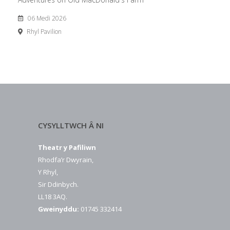
06 Medi 2026
Rhyl Pavilion
CYSYLLTWCH Â NI
Theatr y Pafiliwn
Rhodfa’r Dwyrain,
Y Rhyl,
Sir Ddinbych.
LL18 3AQ.
Gweinyddu:
01745 332414