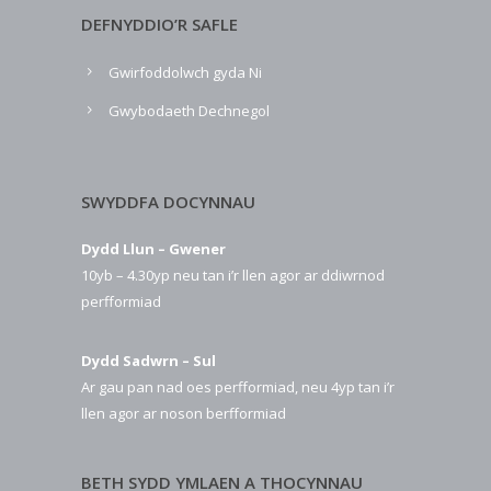
DEFNYDDIO’R SAFLE
Gwirfoddolwch gyda Ni
Gwybodaeth Dechnegol
SWYDDFA DOCYNNAU
Dydd Llun – Gwener
10yb – 4.30yp neu tan i’r llen agor ar ddiwrnod
perfformiad
Dydd Sadwrn – Sul
Ar gau pan nad oes perfformiad, neu 4yp tan i’r
llen agor ar noson berfformiad
BETH SYDD YMLAEN A THOCYNNAU