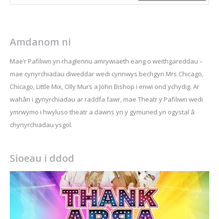
Amdanom ni
Mae’r Pafiliwn yn rhaglennu amrywiaeth eang o weithgareddau –
mae cynyrchiadau diweddar wedi cynnwys bechgyn Mrs Chicago,
Chicago, Little Mix, Olly Murs a John Bishop i enwi ond ychydig. Ar
wahân i gynyrchiadau ar raddfa fawr, mae Theatr y Pafiliwn wedi
ymrwymo i hwyluso theatr a dawns yn y gymuned yn ogystal â
chynyrchiadau ysgol.
Sioeau i ddod