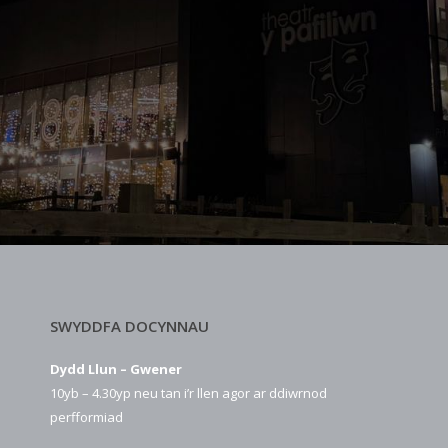
SWYDDFA DOCYNNAU
Dydd Llun – Gwener
10yb – 4.30yp neu tan i’r llen agor ar ddiwrnod
perfformiad