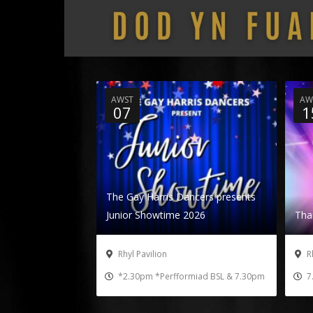
AWST
AW
07
1
The Gay Harris Dancers presents
Junior Showtime 2026
Tha
Rhyl Pavilion
Rh
*2.30pm *Perfformiad BSL & 7.30pm
7