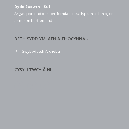
Dydd Sadwrn – Sul
Ar gau pan nad oes perfformiad, neu 4yp tan i’r llen agor
ar noson berfformiad
BETH SYDD YMLAEN A THOCYNNAU
Gwybodaeth Archebu
CYSYLLTWCH Â NI