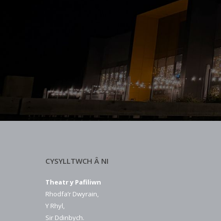
CYSYLLTWCH Â NI
Theatr y Pafiliwn
Rhodfa’r Dwyrain,
Y Rhyl,
Sir Ddinbych.