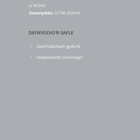
LL18 3AQ.
Gweinyddu:
01745 332414
DEFNYDDIO’R SAFLE
Gwirfoddolwch gyda Ni
Gwybodaeth Dechnegol