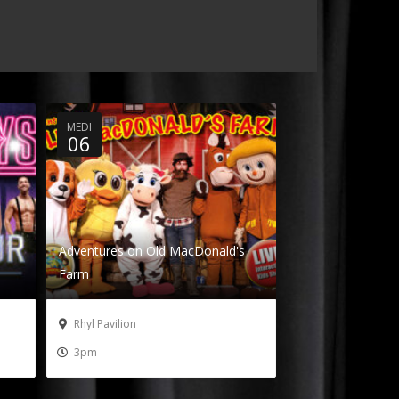
MEDI
06
Adventures on Old MacDonald's
Farm
Rhyl Pavilion
3pm