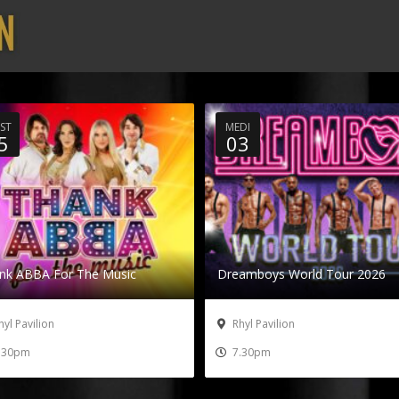
ST
MEDI
5
03
nk ABBA For The Music
Dreamboys World Tour 2026
yl Pavilion
Rhyl Pavilion
.30pm
7.30pm