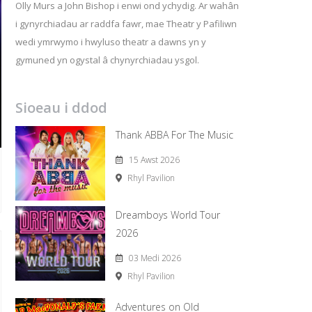
Olly Murs a John Bishop i enwi ond ychydig. Ar wahân
i gynyrchiadau ar raddfa fawr, mae Theatr y Pafiliwn
wedi ymrwymo i hwyluso theatr a dawns yn y
gymuned yn ogystal â chynyrchiadau ysgol.
Sioeau i ddod
Thank ABBA For The Music
15 Awst 2026
Rhyl Pavilion
Dreamboys World Tour
2026
03 Medi 2026
Rhyl Pavilion
Adventures on Old