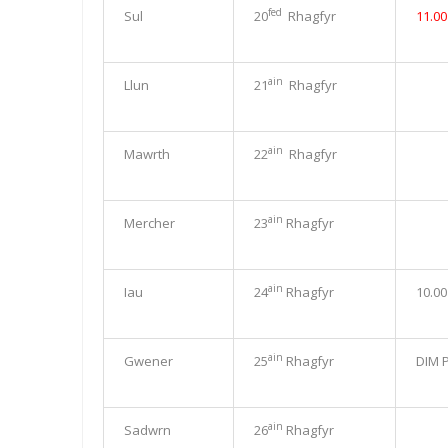
fed
Sul
20
Rhagfyr
11.0
ain
Llun
21
Rhagfyr
ain
Mawrth
22
Rhagfyr
ain
Mercher
23
Rhagfyr
ain
Iau
24
Rhagfyr
10.0
ain
Gwener
25
Rhagfyr
DIM 
ain
Sadwrn
26
Rhagfyr