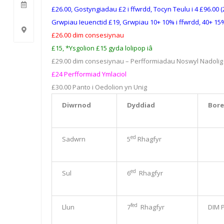
£26.00, Gostyngiadau £2 i ffwrdd, Tocyn Teulu i 4 £96.00 (
Grwpiau Ieuenctid £19, Grwpiau 10+ 10% i ffwrdd, 40+ 15%
£26.00 dim consesiynau
£15, *Ysgolion £15 gyda lolipop iâ
£29.00 dim consesiynau – Perfformiadau Noswyl Nadolig
£24 Perfformiad Ymlaciol
£30.00 Panto i Oedolion yn Unig
Diwrnod
Dyddiad
Bore
ed
Sadwrn
5
Rhagfyr
ed
Sul
6
Rhagfyr
fed
Llun
7
Rhagfyr
DIM 