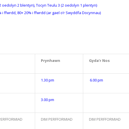
2 oedolyn 2 blentyn), Tocyn Teulu 3 (2 oedolyn 1 plentyn)
 i ffwrdd, 80+ 20% i ffwrdd (ar gael o’r Swyddfa Docynnau)
Prynhawn
Gyda’r Nos
1.30 pm
6.00 pm
3.00 pm
PERFFORMIAD
DIM PERFFORMIAD
DIM PERFFORMIAD