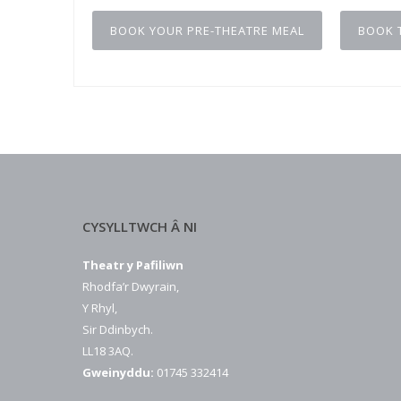
BOOK YOUR PRE-THEATRE MEAL
BOOK 
CYSYLLTWCH Â NI
Theatr y Pafiliwn
Rhodfa’r Dwyrain,
Y Rhyl,
Sir Ddinbych.
LL18 3AQ.
Gweinyddu:
01745 332414