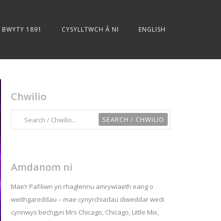
BWYTY 1891
CYSYLLTWCH Â NI
ENGLISH
Chwilio
Amdanom ni
Mae’r Pafiliwn yn rhaglennu amrywiaeth eang o
weithgareddau – mae cynyrchiadau diweddar wedi
cynnwys bechgyn Mrs Chicago, Chicago, Little Mix,