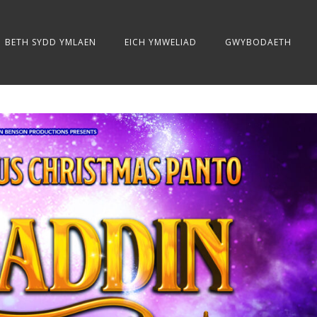
BETH SYDD YMLAEN
EICH YMWELIAD
GWYBODAETH