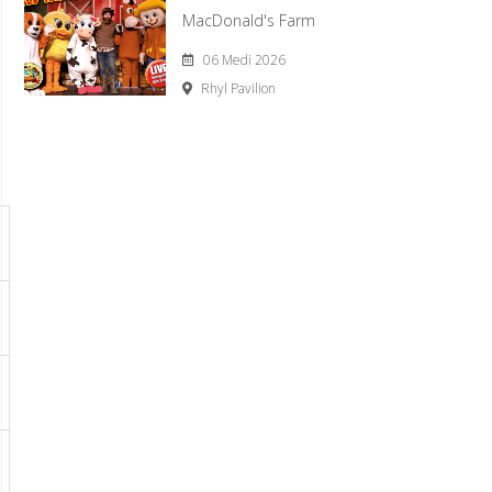
MacDonald's Farm
06 Medi 2026
Rhyl Pavilion