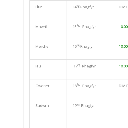
eg
Llun
14
Rhagfyr
DIM 
fed
Mawrth
15
Rhagfyr
10.0
eg
Mercher
16
Rhagfyr
10.0
eg
Iau
17
Rhagfyr
10.0
fed
Gwener
18
Rhagfyr
DIM 
eg
Sadwrn
19
Rhagfyr