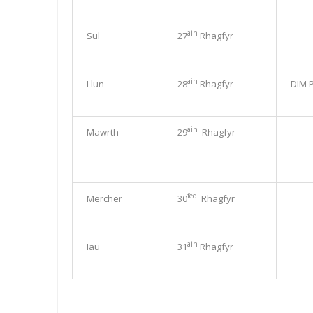
ain
Sul
27
Rhagfyr
ain
Llun
28
Rhagfyr
DIM 
ain
Mawrth
29
Rhagfyr
fed
Mercher
30
Rhagfyr
ain
Iau
31
Rhagfyr