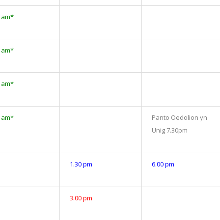
0 am*
0 am*
0 am*
0 am*
Panto Oedolion yn
Unig 7.30pm
1.30 pm
6.00 pm
3.00 pm