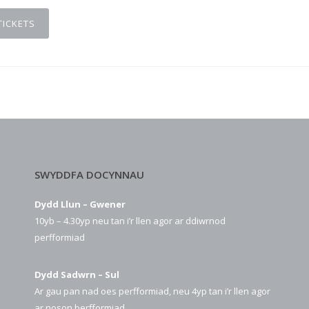
TICKETS
SWYDDFA DOCYNNAU
Dydd Llun – Gwener
10yb – 4.30yp neu tan i’r llen agor ar ddiwrnod
perfformiad
Dydd Sadwrn – Sul
Ar gau pan nad oes perfformiad, neu 4yp tan i’r llen agor
ar noson berfformiad