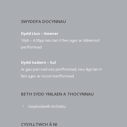
SWYDDFA DOCYNNAU
Dydd Llun – Gwener
10yb – 4.30yp neu tan i’r llen agor ar ddiwrnod
perfformiad
Dydd Sadwrn – Sul
Ar gau pan nad oes perfformiad, neu 4yp tan i’r
llen agor ar noson berfformiad
BETH SYDD YMLAEN A THOCYNNAU
Gwybodaeth Archebu
CYSYLLTWCH Â NI