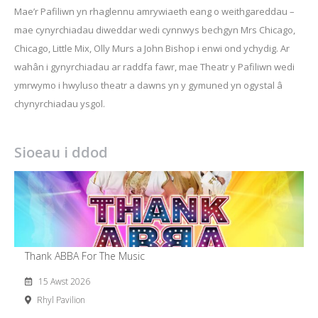
Mae’r Pafiliwn yn rhaglennu amrywiaeth eang o weithgareddau –
mae cynyrchiadau diweddar wedi cynnwys bechgyn Mrs Chicago,
Chicago, Little Mix, Olly Murs a John Bishop i enwi ond ychydig. Ar
wahân i gynyrchiadau ar raddfa fawr, mae Theatr y Pafiliwn wedi
ymrwymo i hwyluso theatr a dawns yn y gymuned yn ogystal â
chynyrchiadau ysgol.
Sioeau i ddod
Thank ABBA For The Music
15 Awst 2026
Rhyl Pavilion