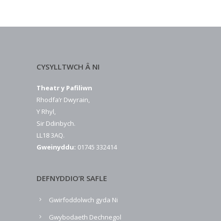
CYSYLLTWCH Â NI
Theatr y Pafiliwn
Rhodfa’r Dwyrain,
Y Rhyl,
Sir Ddinbych.
LL18 3AQ.
Gweinyddu:
01745 332414
DEFNYDDIO’R SAFLE
Gwirfoddolwch gyda Ni
Gwybodaeth Dechnegol