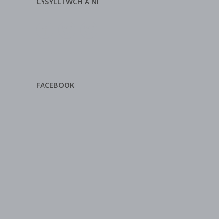
CYSYLLTWCH Â NI
FACEBOOK