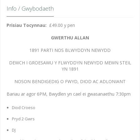
Info / Gwybodaeth
Prisiau Tocynnau:
£49.00 y pen
GWERTHU ALLAN
1891 PARTI NOS BLWYDDYN NEWYDD
DEWCH I GROESAWU Y FLWYDDYN NEWYDD MEWN STEIL
YN 1891
NOSON BENDIGEDIG O FWYD, DIOD AC ADLONIANT
Bariau ar agor 6PM, Bwydlen yn cael ei gwasanaethu 7:30pm
Diod Croeso
Pryd 2 Gwrs
DJ