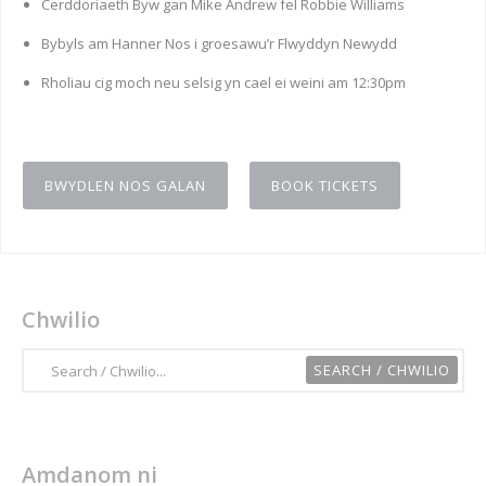
Cerddoriaeth Byw gan Mike Andrew fel Robbie Williams
Bybyls am Hanner Nos i groesawu’r Flwyddyn Newydd
Rholiau cig moch neu selsig yn cael ei weini am 12:30pm
BWYDLEN NOS GALAN
BOOK TICKETS
Chwilio
Amdanom ni