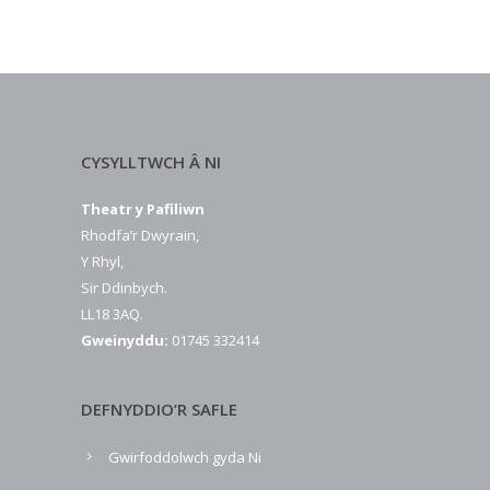
CYSYLLTWCH Â NI
Theatr y Pafiliwn
Rhodfa’r Dwyrain,
Y Rhyl,
Sir Ddinbych.
LL18 3AQ.
Gweinyddu:
01745 332414
DEFNYDDIO’R SAFLE
Gwirfoddolwch gyda Ni