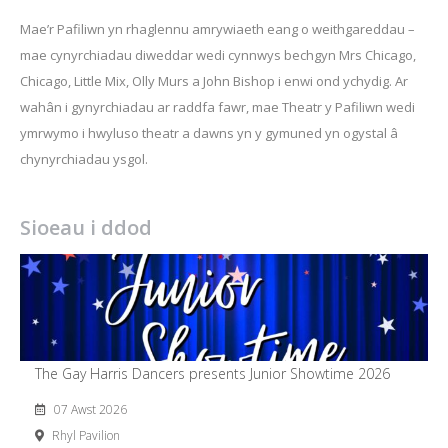
Mae’r Pafiliwn yn rhaglennu amrywiaeth eang o weithgareddau –
mae cynyrchiadau diweddar wedi cynnwys bechgyn Mrs Chicago,
Chicago, Little Mix, Olly Murs a John Bishop i enwi ond ychydig. Ar
wahân i gynyrchiadau ar raddfa fawr, mae Theatr y Pafiliwn wedi
ymrwymo i hwyluso theatr a dawns yn y gymuned yn ogystal â
chynyrchiadau ysgol.
Sioeau i ddod
The Gay Harris Dancers presents Junior Showtime 2026
07 Awst 2026
Rhyl Pavilion