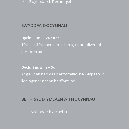
Gwybodaeth Dechnegol
SWYDDFA DOCYNNAU
Dydd Llun – Gwener
10yb – 4.30yp neu tan i’r llen agor ar ddiwrnod
perfformiad
Dydd Sadwrn – Sul
Ar gau pan nad oes perfformiad, neu 4yp tan i’r
llen agor ar noson berfformiad
BETH SYDD YMLAEN A THOCYNNAU
Gwybodaeth Archebu