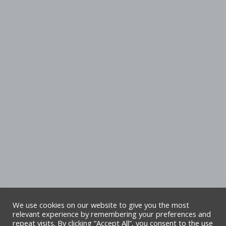
We use cookies on our website to give you the most
relevant experience by remembering your preferences and
repeat visits. By clicking “Accept All”, you consent to the use
Hawlfraint Cyngor Sir Ddinbych. Cedwir