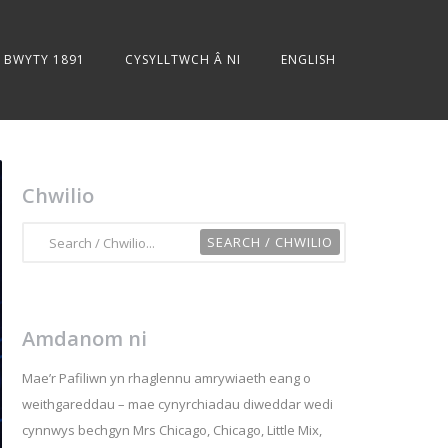
BWYTY 1891
CYSYLLTWCH Â NI
ENGLISH
Chwilio
Amdanom ni
Mae’r Pafiliwn yn rhaglennu amrywiaeth eang o
weithgareddau – mae cynyrchiadau diweddar wedi
cynnwys bechgyn Mrs Chicago, Chicago, Little Mix,