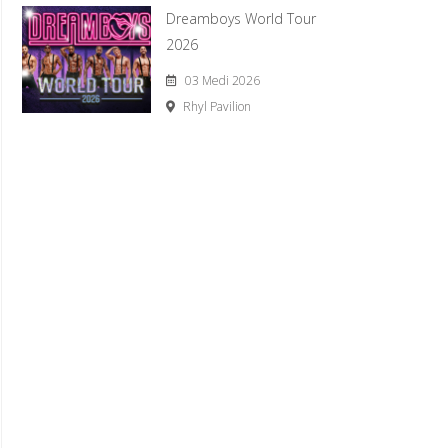
Dreamboys World Tour
2026
03 Medi 2026
Rhyl Pavilion