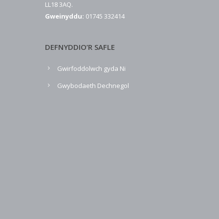
LL18 3AQ.
Gweinyddu:
01745 332414
DEFNYDDIO’R SAFLE
Gwirfoddolwch gyda Ni
Gwybodaeth Dechnegol