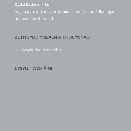
Dydd Sadwrn – Sul
Ar gau pan nad oes perfformiad, neu 4yp tan i’r llen agor
ar noson berfformiad
BETH SYDD YMLAEN A THOCYNNAU
Gwybodaeth Archebu
CYSYLLTWCH Â NI