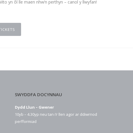
to yn ôl lle maen nhw’n perthyn – canol y llwyfan!
TICKETS
SWYDDFA DOCYNNAU
Dydd Llun – Gwener
10yb – 4.30yp neu tan i’r llen agor ar ddiwrnod
perfformiad