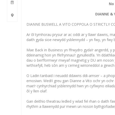
No 
DIANNE & 
DIANNE BUSWELL A VITO COPPOLA O STRICTLY 
Ar ôl tymhorau prysur ar ac oddi ar y llawr dawns, ma
daith gyda sioe newydd ysblennydd – yn fwy, yn fwy b
Mae Back in Business yn ffrwydro gyda’r angerdd, y
ddeinamig hon yn ffefrynnau’r gynulleidfa. Yn ddathlia
dau o berfformwyr mwyaf magnetig y DU am noson yn 
wrthsefyll, heb sôn am y cemeg wirioneddol a gewch c
O Ladin tanbaid i neuadd ddawns ddi-amser – a phope
emosiwn. Wedi’i greu gan Dianne a Vito ochr yn ochr â
mae’r cynhyrchiad ysblennydd hwn yn cyflwyno eiliada
ôl y llen olaf.
Gan deithio theatrau ledled y wlad fel rhan o daith 
rhythm a llawenydd pur mewn un noson bythgofiadw