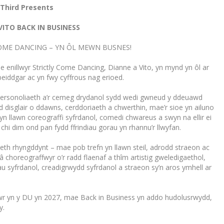
Third Presents
VITO BACK IN BUSINESS
COME DANCING – YN ÔL MEWN BUSNES!
e enillwyr Strictly Come Dancing, Dianne a Vito, yn mynd yn ôl ar
eiddgar ac yn fwy cyffrous nag erioed.
 personoliaeth a’r cemeg drydanol sydd wedi gwneud y ddeuawd
d disglair o ddawns, cerddoriaeth a chwerthin, mae’r sioe yn ailuno
llawn coreograffi syfrdanol, comedi chwareus a swyn na ellir ei
hi dim ond pan fydd ffrindiau gorau yn rhannu’r llwyfan.
th rhyngddynt – mae pob trefn yn llawn steil, adrodd straeon ac
 choreograffwyr o’r radd flaenaf a thîm artistig gweledigaethol,
u syfrdanol, creadigrwydd syfrdanol a straeon sy’n aros ymhell ar
fawr yn y DU yn 2027, mae Back in Business yn addo hudolusrwydd,
y.