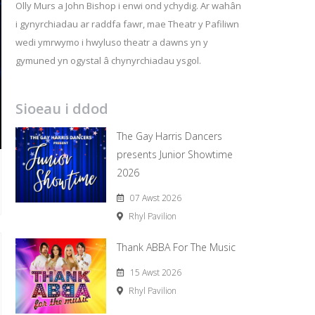
Olly Murs a John Bishop i enwi ond ychydig. Ar wahân
i gynyrchiadau ar raddfa fawr, mae Theatr y Pafiliwn
wedi ymrwymo i hwyluso theatr a dawns yn y
gymuned yn ogystal â chynyrchiadau ysgol.
Sioeau i ddod
The Gay Harris Dancers
presents Junior Showtime
2026
07 Awst 2026
Rhyl Pavilion
Thank ABBA For The Music
15 Awst 2026
Rhyl Pavilion