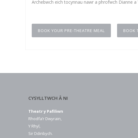
Archebwch eich tocynnau nawr a phrofwch Dianne a Vi
BOOK YOUR PRE-THEATRE MEAL
BOOK 
CYSYLLTWCH Â NI
Theatr y Pafiliwn
Rhodfa’r Dwyrain,
Y Rhyl,
Sir Ddinbych.