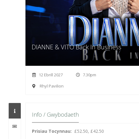
DIANNE & VITO Back In Business
12 Ebrill 2027
7.30pm
Rhyl Pavilion
Info / Gwybodaeth
Prisiau Tocynnau:
£52.50, £42.50