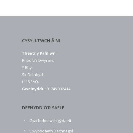
CYSYLLTWCH Â NI
Theatr y Pafiliwn
Rhodfa’r Dwyrain,
Y Rhyl,
Sir Ddinbych.
LL18 3AQ.
Gweinyddu:
01745 332414
DEFNYDDIO’R SAFLE
Gwirfoddolwch gyda Ni
Gwybodaeth Dechnegol