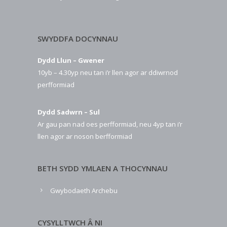
SWYDDFA DOCYNNAU
Dydd Llun – Gwener
10yb – 4.30yp neu tan i’r llen agor ar ddiwrnod
perfformiad
Dydd Sadwrn – Sul
Ar gau pan nad oes perfformiad, neu 4yp tan i’r
llen agor ar noson berfformiad
BETH SYDD YMLAEN A THOCYNNAU
Gwybodaeth Archebu
CYSYLLTWCH Â NI