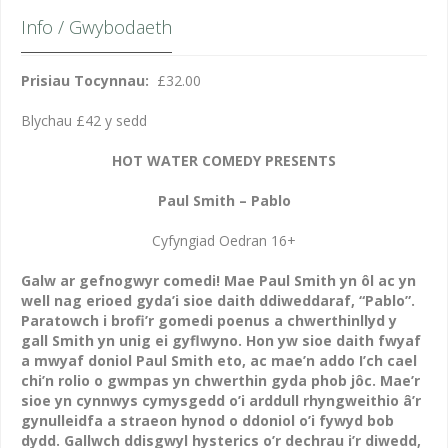
Info / Gwybodaeth
Prisiau Tocynnau:
£32.00
Blychau £42 y sedd
HOT WATER COMEDY PRESENTS
Paul Smith – Pablo
Cyfyngiad Oedran 16+
Galw ar gefnogwyr comedi! Mae Paul Smith yn ôl ac yn
well nag erioed gyda’i sioe daith ddiweddaraf, “Pablo”.
Paratowch i brofi’r gomedi poenus a chwerthinllyd y
gall Smith yn unig ei gyflwyno. Hon yw sioe daith fwyaf
a mwyaf doniol Paul Smith eto, ac mae’n addo I’ch cael
chi’n rolio o gwmpas yn chwerthin gyda phob jôc. Mae’r
sioe yn cynnwys cymysgedd o’i arddull rhyngweithio â’r
gynulleidfa a straeon hynod o ddoniol o’i fywyd bob
dydd. Gallwch ddisgwyl hysterics o’r dechrau i’r diwedd,