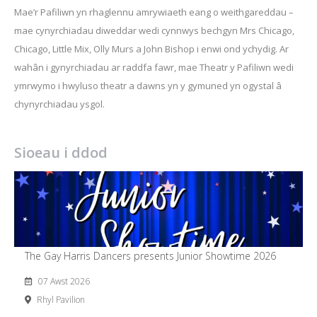
Mae’r Pafiliwn yn rhaglennu amrywiaeth eang o weithgareddau –
mae cynyrchiadau diweddar wedi cynnwys bechgyn Mrs Chicago,
Chicago, Little Mix, Olly Murs a John Bishop i enwi ond ychydig. Ar
wahân i gynyrchiadau ar raddfa fawr, mae Theatr y Pafiliwn wedi
ymrwymo i hwyluso theatr a dawns yn y gymuned yn ogystal â
chynyrchiadau ysgol.
Sioeau i ddod
The Gay Harris Dancers presents Junior Showtime 2026
07 Awst 2026
Rhyl Pavilion