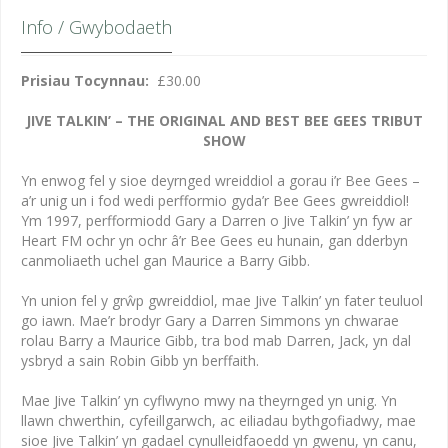
Info / Gwybodaeth
Prisiau Tocynnau:
£30.00
JIVE TALKIN’ – THE ORIGINAL AND BEST BEE GEES TRIBUT
SHOW
Yn enwog fel y sioe deyrnged wreiddiol a gorau i’r Bee Gees –
a’r unig un i fod wedi perfformio gyda’r Bee Gees gwreiddiol!
Ym 1997, perfformiodd Gary a Darren o Jive Talkin’ yn fyw ar
Heart FM ochr yn ochr â’r Bee Gees eu hunain, gan dderbyn
canmoliaeth uchel gan Maurice a Barry Gibb.
Yn union fel y grŵp gwreiddiol, mae Jive Talkin’ yn fater teuluol
go iawn. Mae’r brodyr Gary a Darren Simmons yn chwarae
rolau Barry a Maurice Gibb, tra bod mab Darren, Jack, yn dal
ysbryd a sain Robin Gibb yn berffaith.
Mae Jive Talkin’ yn cyflwyno mwy na theyrnged yn unig. Yn
llawn chwerthin, cyfeillgarwch, ac eiliadau bythgofiadwy, mae
sioe Jive Talkin’ yn gadael cynulleidfaoedd yn gwenu, yn canu,