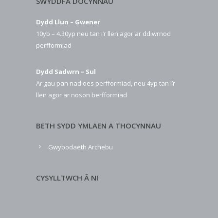
SWYDDFA DOCYNNAU
Dydd Llun – Gwener
10yb – 4.30yp neu tan i’r llen agor ar ddiwrnod
perfformiad
Dydd Sadwrn – Sul
Ar gau pan nad oes perfformiad, neu 4yp tan i’r
llen agor ar noson berfformiad
BETH SYDD YMLAEN A THOCYNNAU
Gwybodaeth Archebu
CYSYLLTWCH Â NI