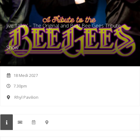
Jive Talkin’ – The Original and Best Bee Gees Tribute
Show
18 Medi 2027
7.30pm
Rhyl Pavilion