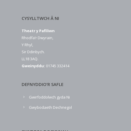
CYSYLLTWCH Â NI
Theatr y Pafiliwn
Rhodfa’r Dwyrain,
Y Rhyl,
Sir Ddinbych.
LL18 3AQ.
Gweinyddu:
01745 332414
DEFNYDDIO’R SAFLE
Gwirfoddolwch gyda Ni
Gwybodaeth Dechnegol