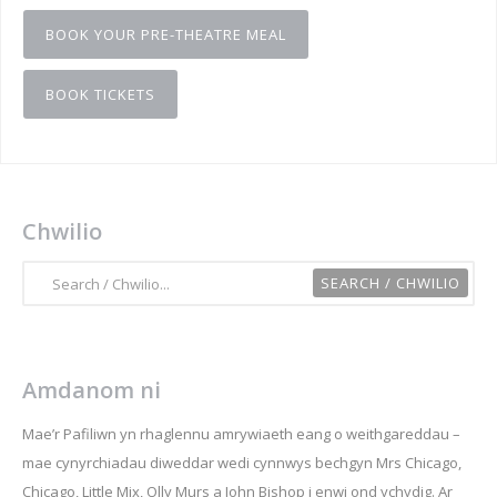
BOOK YOUR PRE-THEATRE MEAL
BOOK TICKETS
Chwilio
Amdanom ni
Mae’r Pafiliwn yn rhaglennu amrywiaeth eang o weithgareddau –
mae cynyrchiadau diweddar wedi cynnwys bechgyn Mrs Chicago,
Chicago, Little Mix, Olly Murs a John Bishop i enwi ond ychydig. Ar