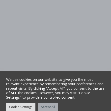
We use cookies on our website to give you the most
relevant experience by remembering your preferences and
repeat visits. By clicking “Accept All”, you consent to the use
Hawlfraint Cyngor Sir Ddinbych. Cedwir
of ALL the cookies. However, you may visit "Cookie
Settings" to provide a controlled consent.
pob hawl. Safle gan TA6
Cookie Settings
Accept All