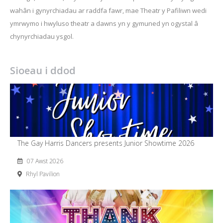
wahân i gynyrchiadau ar raddfa fawr, mae Theatr y Pafiliwn wedi
ymrwymo i hwyluso theatr a dawns yn y gymuned yn ogystal â
chynyrchiadau ysgol.
Sioeau i ddod
The Gay Harris Dancers presents Junior Showtime 2026
07 Awst 2026
Rhyl Pavilion