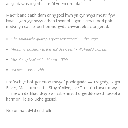
ac yn dawnsio ymhell ar ôl yr encore olaf.
Mae’r band saith darn anhygoel hwn yn cynnwys rhestr fyw
lawn – gan gynnwys adran linynnol – gan sicrhau bod pob
nodyn yn cael ei berfformio gyda chywirdeb ac angerdd.
“The soundalike quality is quite sensational.”
–
The Stage
“Amazing similarity to the real Bee Gees.”
–
Wakefield Express
“Absolutely brilliant.”
–
Maurice Gibb
“WOW!”
–
Barry Gibb
Profwch yr holl ganeuon mwyaf poblogaidd — Tragedy, Night
Fever, Massachusetts, Stayin’ Alive, Jive Talkin’ a llawer mwy
— mewn dathliad dwy awr ysblennydd o gerddoriaeth oesol a
harmoni lleisiol uchelgeisiol.
Noson na ddylid ei cholli!